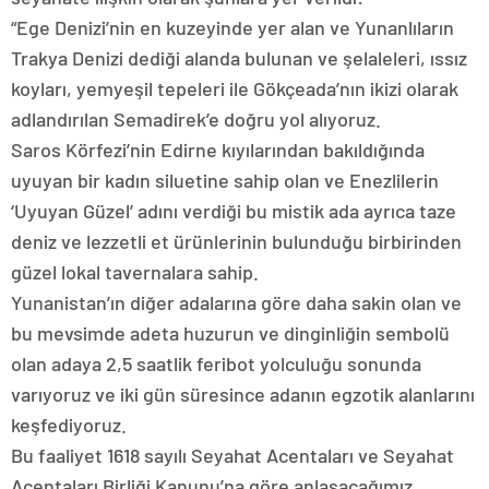
“Ege Denizi’nin en kuzeyinde yer alan ve Yunanlıların
Trakya Denizi dediği alanda bulunan ve şelaleleri, ıssız
koyları, yemyeşil tepeleri ile Gökçeada’nın ikizi olarak
adlandırılan Semadirek’e doğru yol alıyoruz.
Saros Körfezi’nin Edirne kıyılarından bakıldığında
uyuyan bir kadın siluetine sahip olan ve Enezlilerin
‘Uyuyan Güzel’ adını verdiği bu mistik ada ayrıca taze
deniz ve lezzetli et ürünlerinin bulunduğu birbirinden
güzel lokal tavernalara sahip.
Yunanistan’ın diğer adalarına göre daha sakin olan ve
bu mevsimde adeta huzurun ve dinginliğin sembolü
olan adaya 2,5 saatlik feribot yolculuğu sonunda
varıyoruz ve iki gün süresince adanın egzotik alanlarını
keşfediyoruz.
Bu faaliyet 1618 sayılı Seyahat Acentaları ve Seyahat
Acentaları Birliği Kanunu’na göre anlaşacağımız