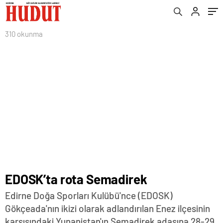
310 okunma
EDOSK’ta rota Semadirek
Edirne Doğa Sporları Kulübü'nce (EDOSK)
Gökçeada'nın ikizi olarak adlandırılan Enez ilçesinin
karşısındaki Yunanistan'ın Semadirek adasına 28-29