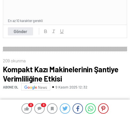
En az 10 karakter gerekli
Gönder
209 okunma
Kompakt Kazı Makinelerinin Şantiye
Verimliliğine Etkisi
9 Kasım 2025 12:32
ABONE OL
News
0
0
0
0