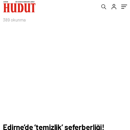
389 okunma
Edirne’de ‘temizlik’ seferberliği!