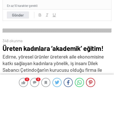
En az 10 karakter gerekli
Gönder
348 okunma
Üreten kadınlara ‘akademik’ eğitim!
Edirne, yöresel ürünler üreterek aile ekonomisine
katkı sağlayan kadınlara yönelik, iş insanı Dilek
Sabancı Çetindoğan'ın kurucusu olduğu firma ile
Edirne Valiliği ortaklığında, ürün tanıtım, pazarlama
0
0
0
0
ve maliyet hesaplama konularında akademik eğitim
verildi…
17 Aralık 2024 16:14
ABONE OL
News