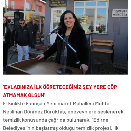
‘EVLADINIZA İLK ÖĞRETECEĞİNİZ ŞEY YERE ÇÖP
ATMAMAK OLSUN’
Etkinlikte konuşan Yeniimaret Mahallesi Muhtarı
Neslihan Dönmez Dürüktaş, ebeveynlere seslenerek,
temizlik konusunda çağrıda bulunarak, “Edirne
Belediyesi’nin başlatmış olduğu temizlik projesi, ilk