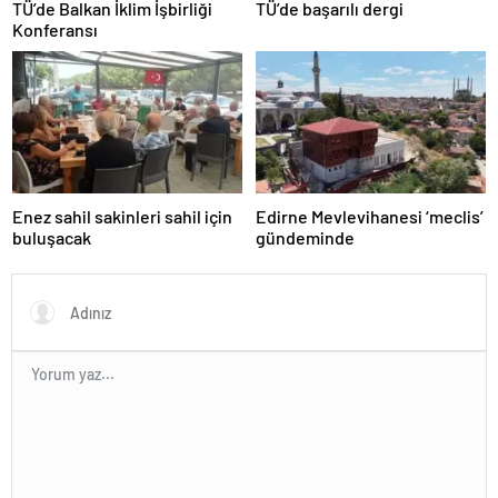
TÜ’de Balkan İklim İşbirliği
TÜ’de başarılı dergi
Konferansı
Enez sahil sakinleri sahil için
Edirne Mevlevihanesi ‘meclis’
buluşacak
gündeminde