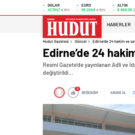
DOLAR
EURO
ALTIN
47,7047
55,2046
6.658,36
0.15%
0.32%
2
HABERLER
Hudut Gazetesi
Güncel
Edirne’de 24 hakim ve sav
Edirne’de 24 hakim
Resmi Gazete'de yayınlanan Adli ve İda
değiştirildi…
0
BEĞENDİM
ABONE OL