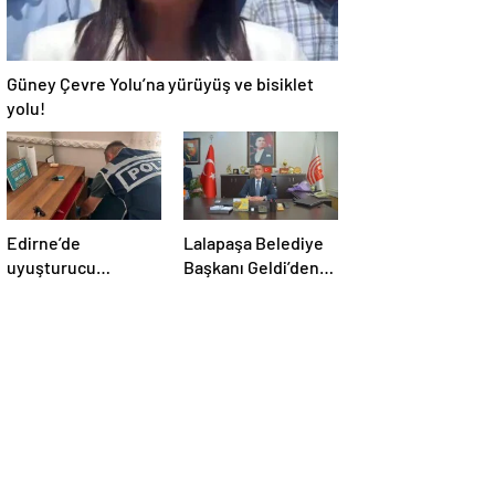
Güney Çevre Yolu’na yürüyüş ve bisiklet
yolu!
Edirne’de
Lalapaşa Belediye
uyuşturucu
Başkanı Geldi’den
operasyonu
klima yanıtı!