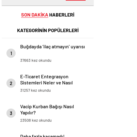
SON DAKİKA
HABERLERİ
KATEGORİNİN POPÜLERLERİ
Buğdayda ‘ilaç atmayın’ uyarısı
1
37663 kez okundu
E-Ticaret Entegrasyon
Sistemleri Neler ve Nasıl
2
Yapılır?
31257 kez okundu
Vacip Kurban Bağışı Nasıl
Yapılır?
3
23508 kez okundu
Daha fazla kaçamadı!