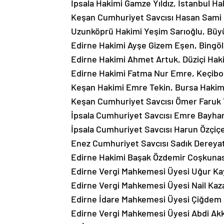
İpsala Hakimi Gamze Yıldız, İstanbul Ha
Keşan Cumhuriyet Savcısı Hasan Sami 
Uzunköprü Hakimi Yeşim Sarıoğlu, Büy
Edirne Hakimi Ayşe Gizem Eşen, Bingöl
Edirne Hakimi Ahmet Artuk, Düziçi Haki
Edirne Hakimi Fatma Nur Emre, Keçibor
Keşan Hakimi Emre Tekin, Bursa Hakiml
Keşan Cumhuriyet Savcısı Ömer Faruk T
İpsala Cumhuriyet Savcısı Emre Bayhan,
İpsala Cumhuriyet Savcısı Harun Özçiçe
Enez Cumhuriyet Savcısı Sadık Dereyat
Edirne Hakimi Başak Özdemir Coşkunas
Edirne Vergi Mahkemesi Üyesi Uğur Kay
Edirne Vergi Mahkemesi Üyesi Nail Kaz
Edirne İdare Mahkemesi Üyesi Çiğdem Ko
Edirne Vergi Mahkemesi Üyesi Abdi Ak