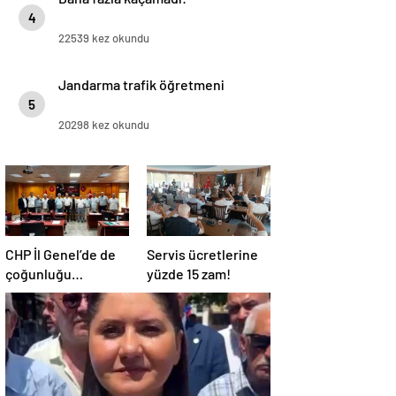
4
22539 kez okundu
Jandarma trafik öğretmeni
5
20298 kez okundu
CHP İl Genel’de de
Servis ücretlerine
çoğunluğu
yüzde 15 zam!
kaybetti!