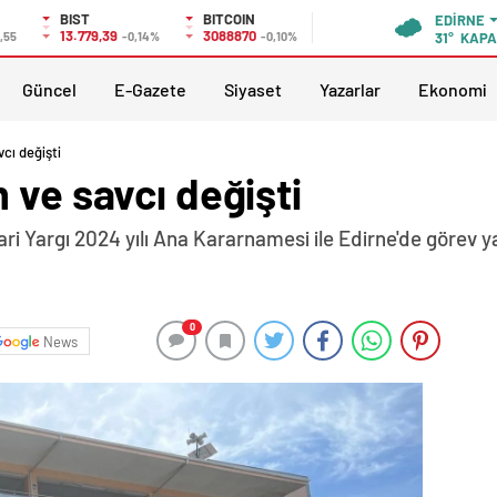
BIST
BITCOIN
EDIRNE
13.779,39
3088870
,55
-0,14%
-0,10%
31°
KAPA
Güncel
E-Gazete
Siyaset
Yazarlar
Ekonomi
cı değişti
 ve savcı değişti
ri Yargı 2024 yılı Ana Kararnamesi ile Edirne'de görev 
0
News