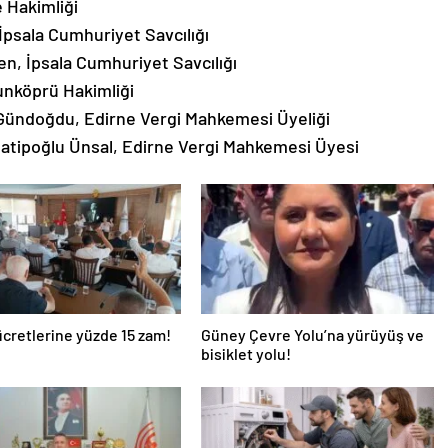
 Hakimliği
İpsala Cumhuriyet Savcılığı
n, İpsala Cumhuriyet Savcılığı
unköprü Hakimliği
ündoğdu, Edirne Vergi Mahkemesi Üyeliği
atipoğlu Ünsal, Edirne Vergi Mahkemesi Üyesi
ücretlerine yüzde 15 zam!
Güney Çevre Yolu’na yürüyüş ve
bisiklet yolu!