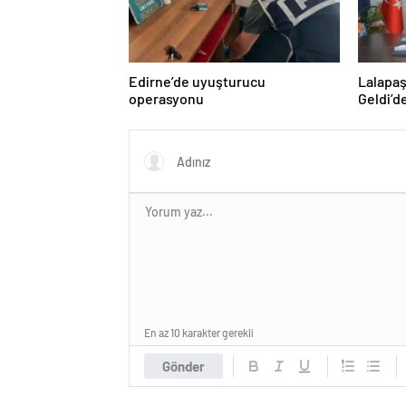
Edirne’de uyuşturucu
Lalapaş
operasyonu
Geldi’d
En az 10 karakter gerekli
Gönder