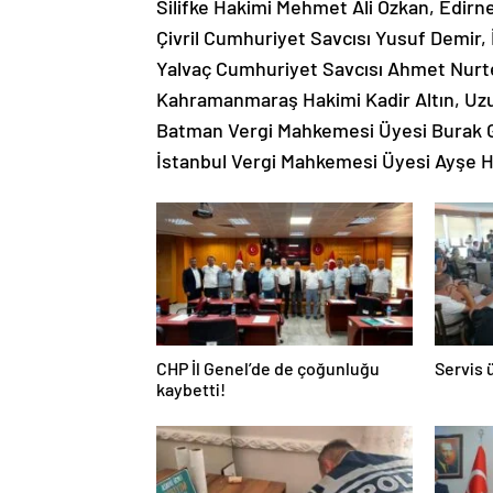
Silifke Hakimi Mehmet Ali Özkan, Edirne
Çivril Cumhuriyet Savcısı Yusuf Demir, 
Yalvaç Cumhuriyet Savcısı Ahmet Nurte
Kahramanmaraş Hakimi Kadir Altın, Uz
Batman Vergi Mahkemesi Üyesi Burak G
İstanbul Vergi Mahkemesi Üyesi Ayşe H
CHP İl Genel’de de çoğunluğu
Servis 
kaybetti!