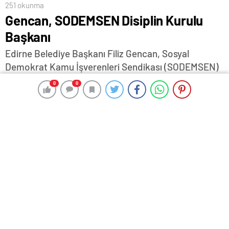
251 okunma
Gencan, SODEMSEN Disiplin Kurulu
Başkanı
Edirne Belediye Başkanı Filiz Gencan, Sosyal
Demokrat Kamu İşverenleri Sendikası (SODEMSEN)
Disiplin Kurulu Başkanı oldu.
0
0
0
0
27 Kasım 2025 17:35
ABONE OL
News