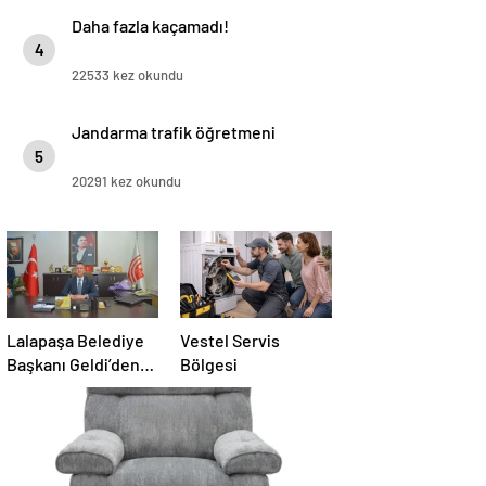
Daha fazla kaçamadı!
4
22533 kez okundu
Jandarma trafik öğretmeni
5
20291 kez okundu
Lalapaşa Belediye
Vestel Servis
Başkanı Geldi’den
Bölgesi
klima yanıtı!