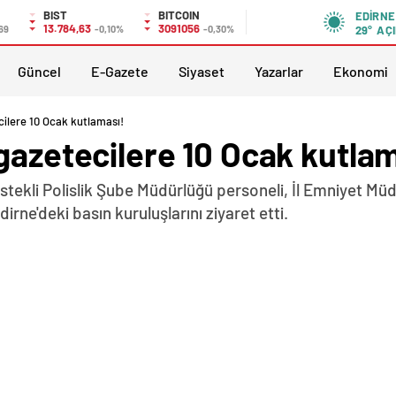
BIST
BITCOIN
EDIRNE
13.784,63
3091056
,69
-0,10%
-0,30%
29°
AÇI
Güncel
E-Gazete
Siyaset
Yazarlar
Ekonomi
cilere 10 Ocak kutlaması!
gazetecilere 10 Ocak kutla
ekli Polislik Şube Müdürlüğü personeli, İl Emniyet Mü
irne'deki basın kuruluşlarını ziyaret etti.