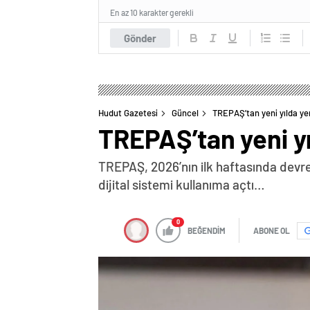
En az 10 karakter gerekli
Gönder
Hudut Gazetesi
Güncel
TREPAŞ’tan yeni yılda yen
TREPAŞ’tan yeni yıl
TREPAŞ, 2026’nın ilk haftasında devrey
dijital sistemi kullanıma açtı…
0
BEĞENDİM
ABONE OL