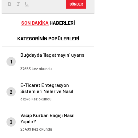
GÖNDER
SON DAKİKA
HABERLERİ
KATEGORİNİN POPÜLERLERİ
Buğdayda ‘ilaç atmayın’ uyarısı
1
37653 kez okundu
E-Ticaret Entegrasyon
Sistemleri Neler ve Nasıl
2
Yapılır?
31248 kez okundu
Vacip Kurban Bağışı Nasıl
Yapılır?
3
23499 kez okundu