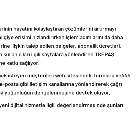
ilerinin hayatını kolaylaştıran çözümlerini artırmayı
ilgiye erişimi hızlandırırken işlem adımlarını da daha
rine ilişkin talep edilen belgeler, abonelik ücretleri,
 kullanıcıları ilgili sayfalara yönlendiren TREPAŞ
e katkı sağlıyor.
etmek isteyen müşterileri web sitesindeki formlara ve444
e-posta gibi iletişim kanallarına yönlendirerek çağrı
daki yoğunluğun dengelenmesine destek oluyor.
i dijital hizmetle ilgili değerlendirmesinde şunları
diren somut bir yenilikle girmekten memnuniyet
r teknoloji yatırımı olarak değil, müşteri memnuniyetini