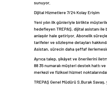
sunuyor.
Dijital Hizmetlere 7/24 Kolay Erişim
Yeni yılın ilk günleriyle birlikte müşter
hedefleyen TREPAŞ, dijital asistanı ile b
anlaşılır hale getiriyor. Abonelik süreçle
tarifeler ve sözleşme detayları hakkında
Asistan, sürecin daha şeffaf ilerlemesin
Ayrıca talep, şikâyet ve önerilerini il
88 35 numaralı müşteri destek hattı ve 
merkezi ve fiziksel hizmet noktaların
TREPAŞ Genel Müdürü S.Burak Savaş, yen
söyledi:
“Yeni yılda, müşteri deneyimini güçlen
duyuyoruz. Dijital dönüşümü yalnızca bi