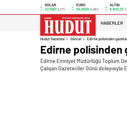
DOLAR
EURO
ALTIN
47,7097
55,0509
6.602,27
0.17%
0.06%
1
HABERLER
Hudut Gazetesi
Güncel
Edirne polisinden gazete
Edirne polisinden 
Edirne Emniyet Müdürlüğü Toplum Dest
Çalışan Gazeteciler Günü dolayısıyla Ed