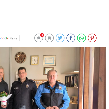
0
News