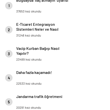
Buğdayda ‘ilaç atmayın’ uyarısı
1
37653 kez okundu
E-Ticaret Entegrasyon
Sistemleri Neler ve Nasıl
2
Yapılır?
31248 kez okundu
Vacip Kurban Bağışı Nasıl
Yapılır?
3
23499 kez okundu
Daha fazla kaçamadı!
4
22533 kez okundu
Jandarma trafik öğretmeni
5
20291 kez okundu