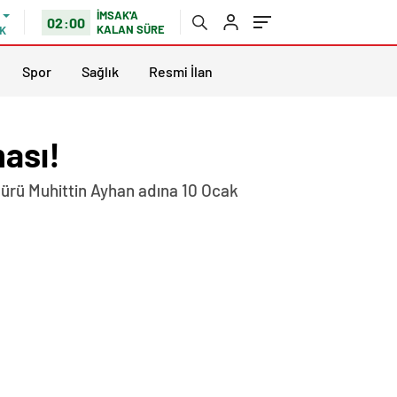
İMSAK'A
02:00
KALAN SÜRE
K
Spor
Sağlık
Resmi İlan
ması!
dürü Muhittin Ayhan adına 10 Ocak