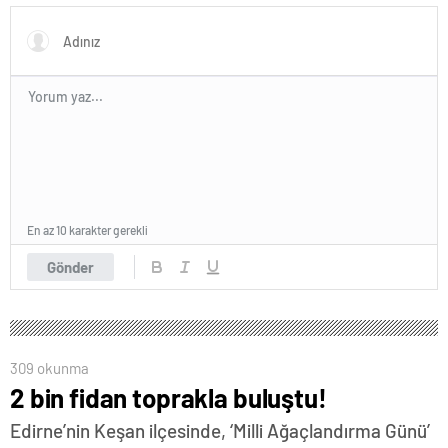
En az 10 karakter gerekli
Gönder
309 okunma
2 bin fidan toprakla buluştu!
Edirne’nin Keşan ilçesinde, ‘Milli Ağaçlandırma Günü’