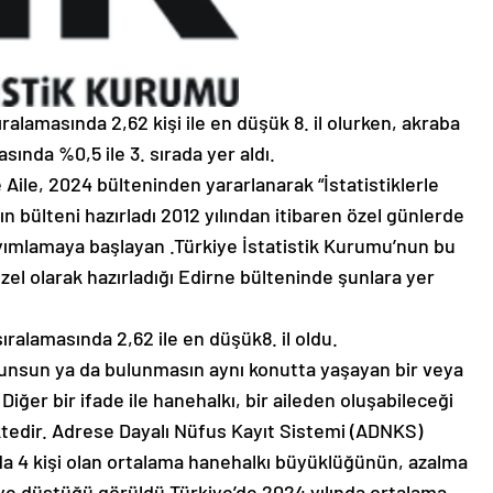
alamasında 2,62 kişi ile en düşük 8. il olurken, akraba
asında %0,5 ile 3. sırada yer aldı.
e Aile, 2024 bülteninden yararlanarak “İstatistiklerle
sın bülteni hazırladı 2012 yılından itibaren özel günlerde
ımlamaya başlayan .Türkiye İstatistik Kurumu’nun bu
zel olarak hazırladığı Edirne bülteninde şunlara yer
ralamasında 2,62 ile en düşük8. il oldu.
ulunsun ya da bulunmasın aynı konutta yaşayan bir veya
Diğer bir ifade ile hanehalkı, bir aileden oluşabileceği
ktedir. Adrese Dayalı Nüfus Kayıt Sistemi (ADNKS)
nda 4 kişi olan ortalama hanehalkı büyüklüğünün, azalma
şiye düştüğü görüldü.Türkiye’de 2024 yılında ortalama