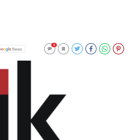
0
News