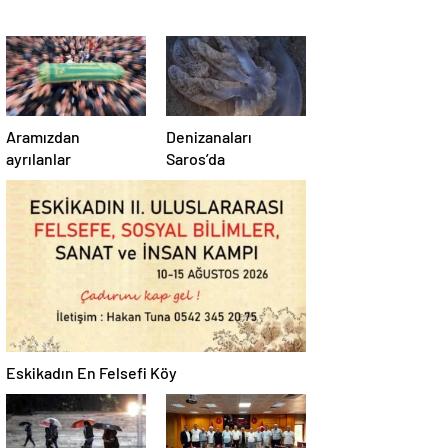
Aramızdan
Denizanaları
ayrılanlar
Saros’da
Eskikadın En Felsefi Köy