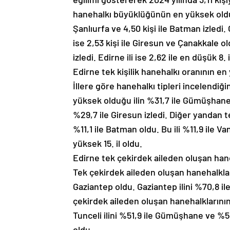
hanehalkı büyüklüğünün en yüksek olduğu i
Şanlıurfa ve 4,50 kişi ile Batman izled
ise 2,53 kişi ile Giresun ve Çanakkale oldu
izledi. Edirne ili ise 2,62 ile en düşük 8. i
Edirne tek kişilik hanehalkı oranının en 
İllere göre hanehalkı tipleri incelendiği
yüksek olduğu ilin %31,7 ile Gümüşhane
%29,7 ile Giresun izledi. Diğer yandan t
%11,1 ile Batman oldu. Bu ili %11,9 ile Van
yüksek 15. il oldu.
Edirne tek çekirdek aileden oluşan hane
Tek çekirdek aileden oluşan hanehalklar
Gaziantep oldu. Gaziantep ilini %70,8 ile
çekirdek aileden oluşan hanehalklarının 
Tunceli ilini %51,9 ile Gümüşhane ve %54,1
oldu.