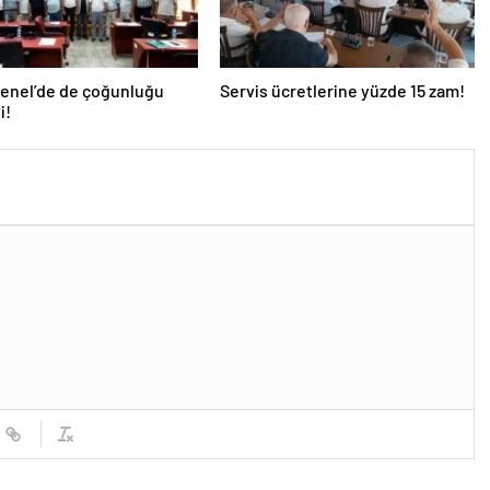
Genel’de de çoğunluğu
Servis ücretlerine yüzde 15 zam!
i!