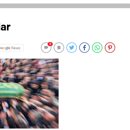
lar
0
News