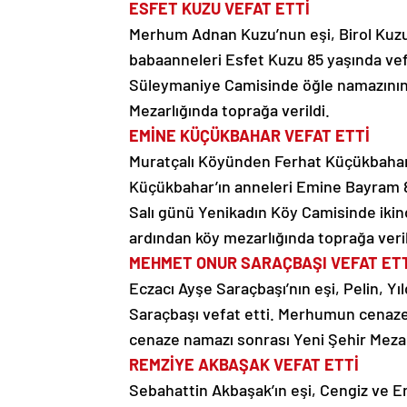
ESFET KUZU VEFAT ETTİ
Merhum Adnan Kuzu’nun eşi, Birol Kuzu 
babaanneleri Esfet Kuzu 85 yaşında ve
Süleymaniye Camisinde öğle namazının 
Mezarlığında toprağa verildi.
EMİNE KÜÇÜKBAHAR VEFAT ETTİ
Muratçalı Köyünden Ferhat Küçükbahar’ı
Küçükbahar’ın anneleri Emine Bayram 8
Salı günü Yenikadın Köy Camisinde ikin
ardından köy mezarlığında toprağa veril
MEHMET ONUR SARAÇBAŞI VEFAT ET
Eczacı Ayşe Saraçbaşı’nın eşi, Pelin, Y
Saraçbaşı vefat etti. Merhumun cenazes
cenaze namazı sonrası Yeni Şehir Mezarl
REMZİYE AKBAŞAK VEFAT ETTİ
Sebahattin Akbaşak’ın eşi, Cengiz ve E