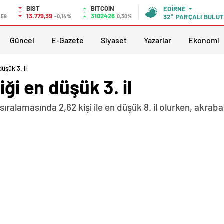
BIST
BITCOIN
EDIRNE
13.779,39
3102426
,59
-0,14%
0,30%
32°
PARÇALI BULU
Güncel
E-Gazete
Siyaset
Yazarlar
Ekonomi
düşük 3. il
iği en düşük 3. il
alamasında 2,62 kişi ile en düşük 8. il olurken, akraba e