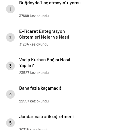
Buğdayda ‘ilaç atmayın’ uyarısı
1
37689 kez okundu
E-Ticaret Entegrasyon
Sistemleri Neler ve Nasıl
2
Yapılır?
31284 kez okundu
Vacip Kurban Bağışı Nasıl
Yapılır?
3
23527 kez okundu
Daha fazla kaçamadı!
4
22557 kez okundu
Jandarma trafik öğretmeni
5
20319 kez okundu