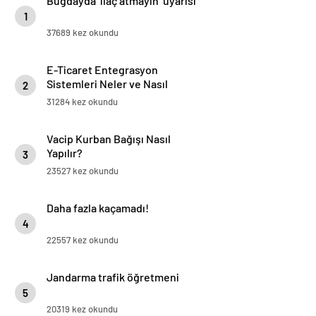
Buğdayda ‘ilaç atmayın’ uyarısı
1
37689 kez okundu
E-Ticaret Entegrasyon
Sistemleri Neler ve Nasıl
2
Yapılır?
31284 kez okundu
Vacip Kurban Bağışı Nasıl
Yapılır?
3
23527 kez okundu
Daha fazla kaçamadı!
4
22557 kez okundu
Jandarma trafik öğretmeni
5
20319 kez okundu