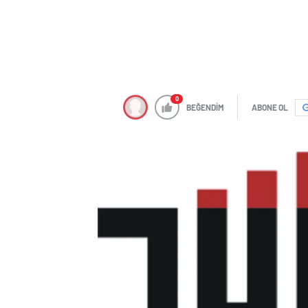
0
BEĞENDİM
ABONE OL