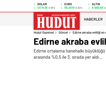
DOLAR
EURO
ALTIN
47,7436
55,2510
6.660,55
0.18%
0.32%
2
HABERLER
Hudut Gazetesi
Güncel
Edirne akraba evliliği en 
Edirne akraba evlil
Edirne ortalama hanehalkı büyüklüğü sır
arasında %0,5 ile 3. sırada yer aldı…