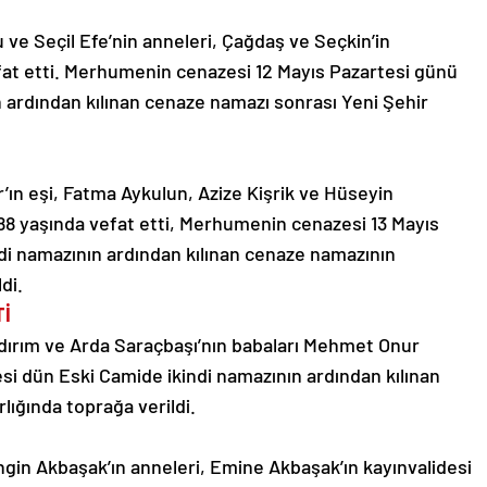
ve Seçil Efe’nin anneleri, Çağdaş ve Seçkin’in
fat etti. Merhumenin cenazesi 12 Mayıs Pazartesi günü
ardından kılınan cenaze namazı sonrası Yeni Şehir
n eşi, Fatma Aykulun, Azize Kişrik ve Hüseyin
8 yaşında vefat etti, Merhumenin cenazesi 13 Mayıs
di namazının ardından kılınan cenaze namazının
di.
Tİ
ıldırım ve Arda Saraçbaşı’nın babaları Mehmet Onur
i dün Eski Camide ikindi namazının ardından kılınan
ığında toprağa verildi.
ngin Akbaşak’ın anneleri, Emine Akbaşak’ın kayınvalidesi