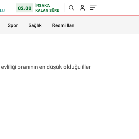
İMSAK'A
02:00
KALAN SÜRE
TLU
Spor
Sağlık
Resmi İlan
vliliği oranının en düşük olduğu iller