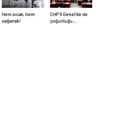
Hem sıcak, hem
CHP İl Genel’de de
sağanak!
çoğunluğu
kaybetti!