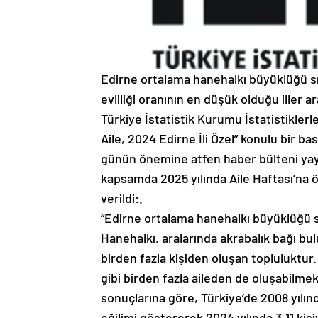
Edirne ortalama hanehalkı büyüklüğü sır
evliliği oranının en düşük olduğu iller ar
Türkiye İstatistik Kurumu İstatistiklerl
Aile, 2024 Edirne İli Özel” konulu bir ba
günün önemine atfen haber bülteni yay
kapsamda 2025 yılında Aile Haftası’na ö
verildi:.
“Edirne ortalama hanehalkı büyüklüğü sı
Hanehalkı, aralarında akrabalık bağı b
birden fazla kişiden oluşan topluluktur. 
gibi birden fazla aileden de oluşabilme
sonuçlarına göre, Türkiye’de 2008 yılı
eğilimi göstererek 2024 yılında 3,11 ki