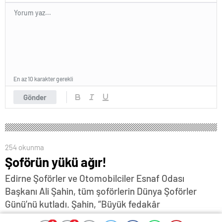
En az 10 karakter gerekli
Gönder
254 okunma
Şoförün yükü ağır!
Edirne Şoförler ve Otomobilciler Esnaf Odası
Başkanı Ali Şahin, tüm şoförlerin Dünya Şoförler
Günü’nü kutladı. Şahin, “Büyük fedakâr
kahramanların alın teri, artan maliyetler karşısında