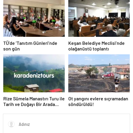
TÜ’de ‘Tanıtım Günleri’nde
Keşan Belediye Meclisi’nde
son gün
olağanüstü toplantı
Rize Sümela Manastırı Turu ile
Ot yangını evlere sıçramadan
Tarih ve Doğayı Bir Arada
söndürüldü!
Keşfedin