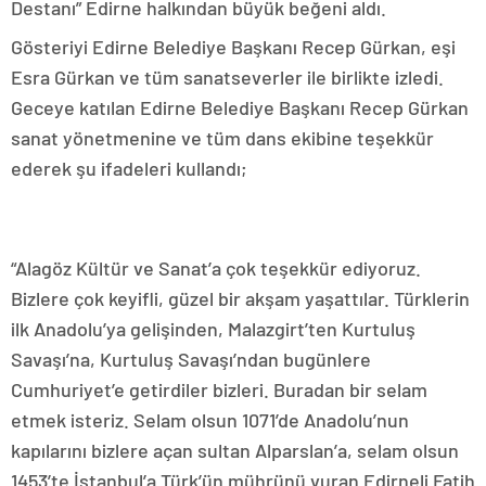
Destanı” Edirne halkından büyük beğeni aldı.
Gösteriyi Edirne Belediye Başkanı Recep Gürkan, eşi
Esra Gürkan ve tüm sanatseverler ile birlikte izledi.
Geceye katılan Edirne Belediye Başkanı Recep Gürkan
sanat yönetmenine ve tüm dans ekibine teşekkür
ederek şu ifadeleri kullandı;
“Alagöz Kültür ve Sanat’a çok teşekkür ediyoruz.
Bizlere çok keyifli, güzel bir akşam yaşattılar. Türklerin
ilk Anadolu’ya gelişinden, Malazgirt’ten Kurtuluş
Savaşı’na, Kurtuluş Savaşı’ndan bugünlere
Cumhuriyet’e getirdiler bizleri. Buradan bir selam
etmek isteriz. Selam olsun 1071’de Anadolu’nun
kapılarını bizlere açan sultan Alparslan’a, selam olsun
1453’te İstanbul’a Türk’ün mührünü vuran Edirneli Fatih