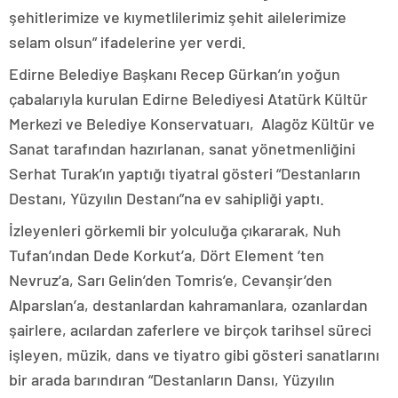
şehitlerimize ve kıymetlilerimiz şehit ailelerimize
selam olsun” ifadelerine yer verdi.
Edirne Belediye Başkanı Recep Gürkan’ın yoğun
çabalarıyla kurulan Edirne Belediyesi Atatürk Kültür
Merkezi ve Belediye Konservatuarı, Alagöz Kültür ve
Sanat tarafından hazırlanan, sanat yönetmenliğini
Serhat Turak’ın yaptığı tiyatral gösteri “Destanların
Destanı, Yüzyılın Destanı”na ev sahipliği yaptı.
İzleyenleri görkemli bir yolculuğa çıkararak, Nuh
Tufan’ından Dede Korkut’a, Dört Element ’ten
Nevruz’a, Sarı Gelin’den Tomris’e, Cevanşir’den
Alparslan’a, destanlardan kahramanlara, ozanlardan
şairlere, acılardan zaferlere ve birçok tarihsel süreci
işleyen, müzik, dans ve tiyatro gibi gösteri sanatlarını
bir arada barındıran “Destanların Dansı, Yüzyılın