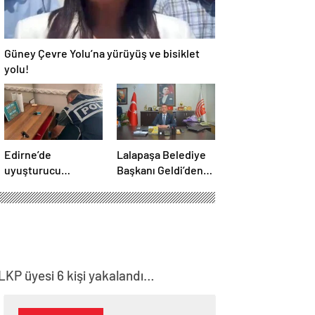
Güney Çevre Yolu’na yürüyüş ve bisiklet
yolu!
Edirne’de
Lalapaşa Belediye
uyuşturucu
Başkanı Geldi’den
operasyonu
klima yanıtı!
MLKP üyesi 6 kişi yakalandı…