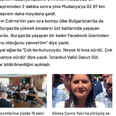
epremden 2 dakika sonra yine Mudanya’ya 02.97 km
 deprem daha meydana geldi.
 Edirne’nin yanı sıra komşu ülke Bulgaristan’da da
Burgas’da yüksek binaların üst katlarında yaşayan
yurdu. Burgas’da yaşayan bir kadın Facebook üzerinden
nu olduğunu zannettim” diye yazdı.
yal ağlarda “Çok korkutucuydu. Neyse ki kısa sürdü. Çok
 saniye sürdü” diye yazdı. İstanbul Valisi Davut Gül,
 bildirilmediğini açıkladı.
ücretlerine yüzde 15 zam!
Güney Çevre Yolu’na yürüyüş ve