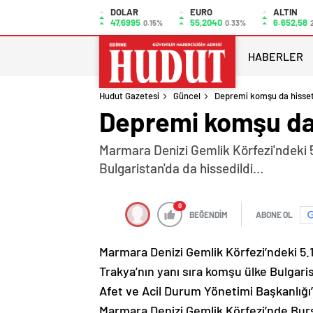
DOLAR
EURO
ALTIN
47,6995
55,2040
6.652,58
0.15%
0.33%
HABERLER
Hudut Gazetesi
Güncel
Depremi komşu da hisset
Depremi komşu da 
Marmara Denizi Gemlik Körfezi'ndeki 
Bulgaristan'da da hissedildi…
0
BEĞENDİM
ABONE OL
Marmara Denizi Gemlik Körfezi’ndeki 
Trakya’nın yanı sıra komşu ülke Bulgaris
Afet ve Acil Durum Yönetimi Başkanlığı’
Marmara Denizi Gemlik Körfezi’nde Bur