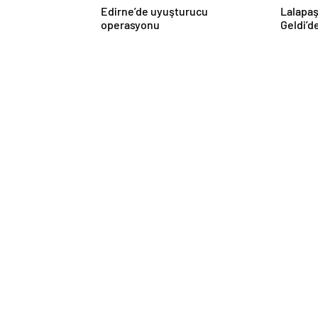
Edirne’de uyuşturucu
Lalapaş
operasyonu
Geldi’d
Haberleri gü
Hava Durumu Light
Altınlar
Nöb
Yol Durumu Light
AMP
Son
Canlı Tv Light
Ayarlar
Beğendiklerim
Canlı Borsa
Canlı Tv