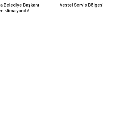
a Belediye Başkanı
Vestel Servis Bölgesi
en klima yanıtı!
ncel olarak e-postanızdan takip edebilirsiniz !
etçi Eczaneler
Altınlar
Yazarlar
Günc
 Dakika
Dövizler
Gazeteler
E-Ga
Kripto Paralar
takipçi satın al
Ekon
Pariteler
Sıcak Haber
Kültü
Instagram takipçi satın al
Resmi
iş güvenliği malzemeleri
Spor