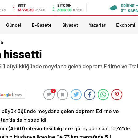
BIST
BITCOIN
EDIRNE
13.779,39
3086103
2,46
-0,14%
0,30%
31°
KAPA
Güncel
E-Gazete
Siyaset
Yazarlar
Ekonomi
ti
hissetti
5.1 büyüklüğünde meydana gelen deprem Edirne ve Traky
0
News
5.1 büyüklüğünde meydana gelen deprem Edirne ve
tan’da da hissedildi.
nın (AFAD) sitesindeki bilgilere göre, dün saat 10.42’de
sa’nın Mudanya ilçesine 04.73 km mesafede 5,1