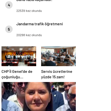
4
22539 kez okundu
Jandarma trafik öğretmeni
5
20298 kez okundu
CHP İl Genel’de de
Servis ücretlerine
çoğunluğu
yüzde 15 zam!
kaybetti!