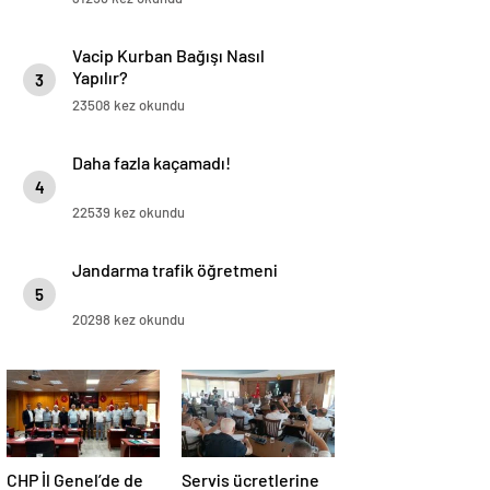
Vacip Kurban Bağışı Nasıl
Yapılır?
3
23508 kez okundu
Daha fazla kaçamadı!
4
22539 kez okundu
Jandarma trafik öğretmeni
5
20298 kez okundu
CHP İl Genel’de de
Servis ücretlerine