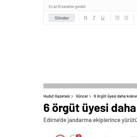
En az 10 karakter gerekli
Gönder
Hudut Gazetesi
Güncel
6 örgüt üyesi daha kıskı
6 örgüt üyesi daha
Edirne'de jandarma ekiplerince yürütü
0