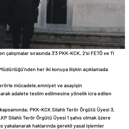
n çalışmalar sırasında 3’3 PKK-KCK, 2’si FETÖ ve 1’i
ler Müdürlüğü’nden her iki konuya ilişkin açıklamada
terörle mücadele,emniyet ve asayişin
arak adalete teslim edilmesine yönelik icra edilen
 kapsamında; PKK-KCK Silahlı Terör Örgütü Üyesi 3,
KP Silahlı Terör Örgütü Üyesi 1 şahıs olmak üzere
ıs yakalanarak haklarında gerekli yasal işlemler