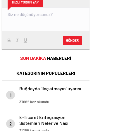
HIZLI YORUM YAP
GÖNDER
SON DAKİKA
HABERLERİ
KATEGORİNİN POPÜLERLERİ
Buğdayda ‘ilaç atmayın’ uyarısı
1
37662 kez okundu
E-Ticaret Entegrasyon
Sistemleri Neler ve Nasıl
2
Yapılır?
31256 kez okundu