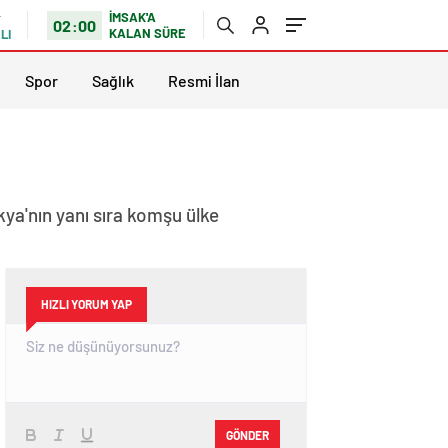
İMSAK'A
02:00
KALAN SÜRE
LI
Spor
Sağlık
Resmi İlan
a'nın yanı sıra komşu ülke
HIZLI YORUM YAP
GÖNDER