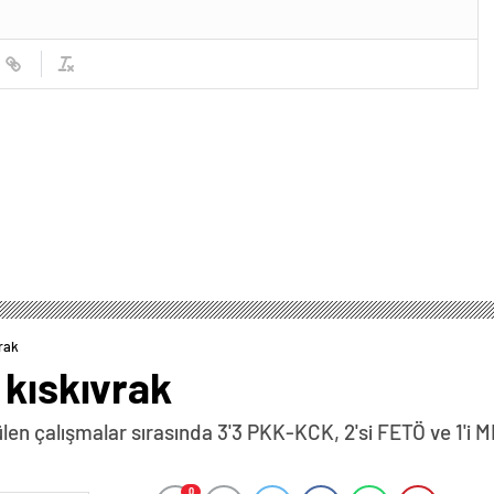
vrak
 kıskıvrak
len çalışmalar sırasında 3'3 PKK-KCK, 2'si FETÖ ve 1'i 
0