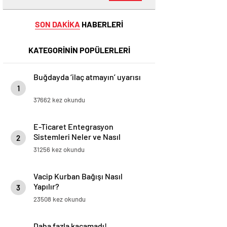
SON DAKİKA
HABERLERİ
KATEGORİNİN POPÜLERLERİ
Buğdayda ‘ilaç atmayın’ uyarısı
1
37662 kez okundu
E-Ticaret Entegrasyon
Sistemleri Neler ve Nasıl
2
Yapılır?
31256 kez okundu
Vacip Kurban Bağışı Nasıl
Yapılır?
3
23508 kez okundu
Daha fazla kaçamadı!