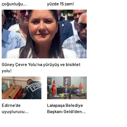
çoğunluğu
yüzde 15 zam!
kaybetti!
Güney Çevre Yolu’na yürüyüş ve bisiklet
yolu!
Edirne’de
Lalapaşa Belediye
uyuşturucu
Başkanı Geldi’den
operasyonu
klima yanıtı!