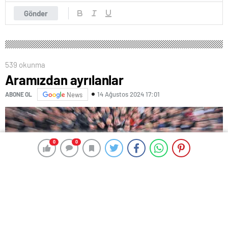
Gönder
539 okunma
Aramızdan ayrılanlar
14 Ağustos 2024 17:01
ABONE OL
News
0
0
0
0
METİN BURAK VEFAT ETTİ