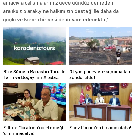
amacıyla çalışmalarımız gece gündüz demeden
aralıksız olarak,yine halkımızın desteği ile daha da
güçlü ve kararlı bir şekilde devam edecektir.”
Rize Sümela Manastırı Turu ile
Ot yangını evlere sıçramadan
Tarih ve Doğayı Bir Arada
söndürüldü!
Keşfedin
Edirne Maratonu’na el emeği
Enez Limanı’na bir adım daha!
‘çinili’ madalya!