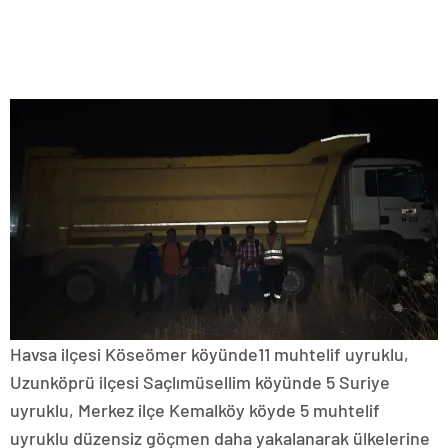
Havsa ilçesi Köseömer köyünde11 muhtelif uyruklu,
Uzunköprü ilçesi Saçlımüsellim köyünde 5 Suriye
uyruklu, Merkez ilçe Kemalköy köyde 5 muhtelif
uyruklu düzensiz göçmen daha yakalanarak ülkelerine