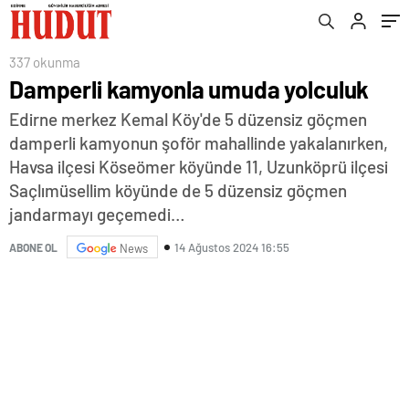
337 okunma
Damperli kamyonla umuda yolculuk
Edirne merkez Kemal Köy'de 5 düzensiz göçmen
damperli kamyonun şoför mahallinde yakalanırken,
Havsa ilçesi Köseömer köyünde 11, Uzunköprü ilçesi
Saçlımüsellim köyünde de 5 düzensiz göçmen
jandarmayı geçemedi…
14 Ağustos 2024 16:55
ABONE OL
News