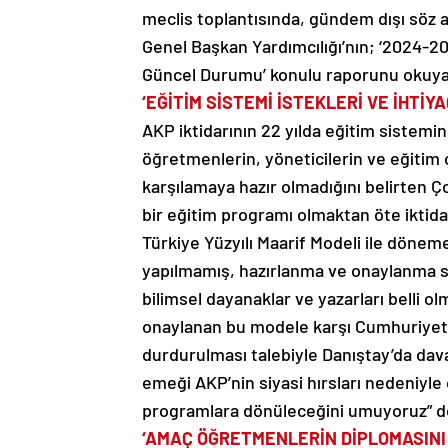
meclis toplantısında, gündem dışı söz 
Genel Başkan Yardımcılığı’nın; ‘2024-20
Güncel Durumu’ konulu raporunu okuyan 
‘EĞİTİM SİSTEMİ İSTEKLERİ VE İHTİY
AKP iktidarının 22 yılda eğitim sistemin
öğretmenlerin, yöneticilerin ve eğitim ça
karşılamaya hazır olmadığını belirten Çoğ
bir eğitim programı olmaktan öte iktida
Türkiye Yüzyılı Maarif Modeli ile döneme 
yapılmamış, hazırlanma ve onaylanma sü
bilimsel dayanaklar ve yazarları belli
onaylanan bu modele karşı Cumhuriyet Ha
durdurulması talebiyle Danıştay’da dava
emeği AKP’nin siyasi hırsları nedeniyle
programlara dönüleceğini umuyoruz” d
‘AMAÇ ÖĞRETMENLERİN DİPLOMASINI