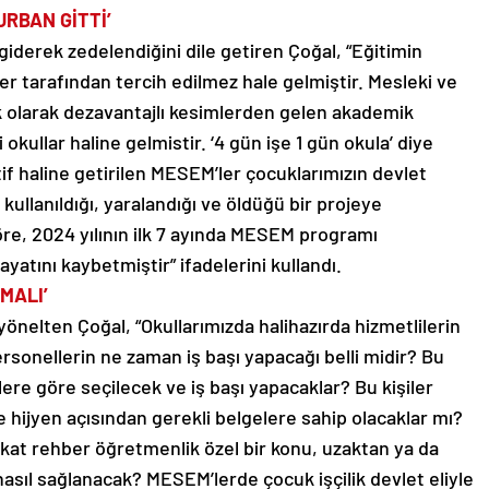
URBAN GİTTİ’
 giderek zedelendiğini dile getiren Çoğal, “Eğitimin
er tarafından tercih edilmez hale gelmiştir. Mesleki ve
 olarak dezavantajlı kesimlerden gelen akademik
 okullar haline gelmistir. ‘4 gün işe 1 gün okula’ diye
tif haline getirilen MESEM’ler çocuklarımızın devlet
kullanıldığı, yaralandığı ve öldüğü bir projeye
öre, 2024 yılının ilk 7 ayında MESEM programı
atını kaybetmiştir” ifadelerini kullandı.
MALI’
r yönelten Çoğal, “Okullarımızda halihazırda hizmetlilerin
ersonellerin ne zaman iş başı yapacağı belli midir? Bu
lere göre seçilecek ve iş başı yapacaklar? Bu kişiler
e hijyen açısından gerekli belgelere sahip olacaklar mı?
kat rehber öğretmenlik özel bir konu, uzaktan ya da
nasıl sağlanacak? MESEM’lerde çocuk işçilik devlet eliyle