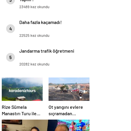
3
23489 kez okundu
Daha fazla kaçamadı!
4
22525 kez okundu
Jandarma trafik öğretmeni
5
20282 kez okundu
Rize Sümela
Ot yangını evlere
Manastırı Turu ile
sıçramadan
Tarih ve Doğayı Bir
söndürüldü!
Arada Keşfedin