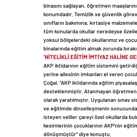
binasını sağlayan, öğretmen maaşlarını 
konumdadır. Temizlik ve güvenlik görev
sınıfların bakımına, kırtasiye malzemel
tüm konularda okullar neredeyse özelle
yoksul bölgelerdeki okullarımız ve çocu
binalarında eğitim almak zorunda bırakı
‘NİTELİKLİ EĞİTİM İMTİYAZ HALİNE GE
AKP iktidarının eğitim sistemini getirdiğ
yerine ailesinin imkanları el veren çocuk
Çoğal, “AKP iktidarında eğitim piyasala
desteklenmiştir. Atanmayan öğretmen so
olarak yaratılmıştır. Uygulanan sınav s
ve eğitimde dinselleşmenin sonucunda, ço
isteyen veliler çareyi özel okullarda b
kesimlerinin çocuklarının AKP’nin eğiti
dönüşmüştür” diye konuştu.