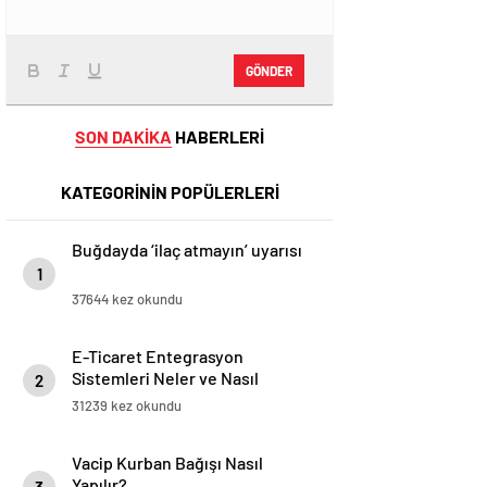
GÖNDER
SON DAKİKA
HABERLERİ
KATEGORİNİN POPÜLERLERİ
Buğdayda ‘ilaç atmayın’ uyarısı
1
37644 kez okundu
E-Ticaret Entegrasyon
Sistemleri Neler ve Nasıl
2
Yapılır?
31239 kez okundu
Vacip Kurban Bağışı Nasıl
Yapılır?