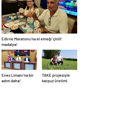
Edirne Maratonu’na el emeği ‘çinili’
madalya!
Enez Limanı’na bir
TAKE projesiyle
adım daha!
karpuz üretimi