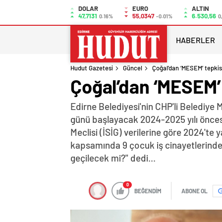
DOLAR
EURO
ALTIN
47,7131
55,0347
6.530,56
0.16%
-0.01%
0
HABERLER
Hudut Gazetesi
Güncel
Çoğal’dan ‘MESEM’ tepkis
Çoğal’dan ‘MESEM’ 
Edirne Belediyesi'nin CHP'li Belediye 
günü başlayacak 2024-2025 yılı öncesi 
Meclisi (İSİG) verilerine göre 2024'te
kapsamında 9 çocuk iş cinayetlerinde 
geçilecek mi?" dedi...
0
BEĞENDİM
ABONE OL