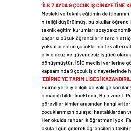
‘İLK 7 AYDA 9 ÇOCUK İŞ CİNAYETİNE K
Mesleki ve teknik eğitimin de itibarının
niteliği düşürülmüş, bu okullar öğrencil
teknik eğitim kurumları sosyoekonomik
başarısı düşük öğrencilerin tercih ettiği
yoksul ailelerin çocuklarına tek alterna
eliyle ucuz ve güvencesiz işgücü olarak 
dönüşmüştür. İSİG meclisi verilerine g
kapsamında 9 çocuk iş cinayetlerinde hay
‘EDİRNE’YE TARIM LİSESİ KAZANDIRIL
Edirne yereliyle ilgili de valiliğe sorula
olmadığı bildirilmektedir. Bu hizmetli P
görevliler kimler arasından hangi kriter
çocuklarımızın bulaşıcı hastalıklardan v
Her okulda rehberlik öğretmeni yok. Fa
okula 1 gün gelerek öğrencilerin takibi 