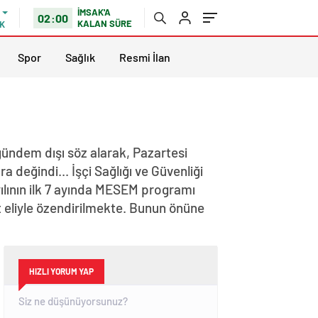
İMSAK'A
02:00
KALAN SÜRE
K
Spor
Sağlık
Resmi İlan
 gündem dışı söz alarak, Pazartesi
 değindi... İşçi Sağlığı ve Güvenliği
 yılının ilk 7 ayında MESEM programı
t eliyle özendirilmekte. Bunun önüne
HIZLI YORUM YAP