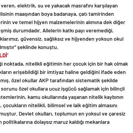
veren, elektrik, su ve yakacak masrafını karşılayan
lisinin maaşından boya badanaya, çatı tamirinden
erinin ve temel hijyen malzemelerinin alımına dek diğer
şmiş durumdadır. Ailelerin katkı payı veremediği,
klarımız, güvensiz, sağlıksız ve hijyenden yoksun okul
lmıştır” şeklinde konuştu.
LDİ’
i noktada, nitelikli eğitimin her çocuk için bir hak olmak
ların erişebildiği bir imtiyaz haline geldiğini ifade eden
şmış, özel okullar AKP tarafından sistematik şekilde
runu özel okullara ucuz işgücü sağlamak için bilinçli
istemlerinin, kamu okullarında yaşanan nitelik kaybının
cukların nitelikli, bilimsel ve laik eğitim almasını
ulmuştur. Devlet okulları, toplumun en yoksul ve çaresiz
m politikalarına dolaysız maruz kaldığı mekanlara