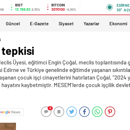
BIST
BITCOIN
EDIRNE
13.798,82
3070100
,58
0,70%
-0,30%
33°
AÇI
Güncel
E-Gazete
Siyaset
Yazarlar
Ekonomi
i
tepkisi
Meclis Üyesi, eğitimci Engin Çoğal, meclis toplantısında
Edirne ve Türkiye genelinde eğitimde yaşanan sıkıntılara
 yaşanan çocuk işçi cinayetlerini hatırlatan Çoğal, "2024
hayatını kaybetmiştir. MESEM'lerde çocuk işçilik devle
0
News