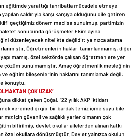
ın eğitimde yarattığı tahribatla mücadele etmeye
 yapılan saldırıyla karşı karşıya olduğunu dile getiren
klifi geçtiğimiz dönem meclise sunulmuş, partimizin
 muhalefet sonucunda görüşmeler Ekim ayına
ğini düzenleyecek nitelikte değildir; yalnızca atama
rlanmıştır. Öğretmenlerin hakları tanımlanmamış, diğer
eme yapılmamış, özel sektörde çalışan öğretmenlere yer
e çözüm sunulmamıştır. Amaç öğretmenlik mesleğinin
 ve eğitim bileşenlerinin haklarını tanımlamak değil;
ye konuştu.
 OLMAKTAN ÇOK UZAK’
una dikkat çeken Çoğal, “22 yıllık AKP iktidarı
emek veremediği gibi bir bardak temiz içme suyu bile
ımız için güvenli ve sağlıklı yerler olmanın çok
tim bitirilmiş, devlet okullar ailelerden alınan katkı
an özel okullara dönüşmüştür. Devlet yalnızca okulun