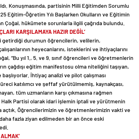
aldı. Konuşmasında, partisinin Milli Eğitimden Sorumlu
25 Eğitim-Öğretim Yılı Başlarken Okulların ve Eğitimin
Çoğal, hükümete sorunlarla ilgili çağrıda bulundu.
AÇLARI KARŞILAMAYA HAZIR DEĞİL’
i getirdiği durumun öğrencilerin, velilerin,
lışanlarının heyecanlarını, isteklerini ve ihtiyaçlarını
al, “Bu yıl 1., 5. ve 9. sınıf öğrencileri ve öğretmenlerin
rın çağdışı eğitim manifestosu olma niteliğini taşıyan,
başlıyorlar. İhtiyaç analizi ve pilot çalışması
reci katılımcı ve şeffaf yürütülmemiş, kaynakçası,
 olmayan, tüm uzmanların karşı çıkmasına rağmen
lk Partisi olarak idari işlemin iptali ve yürütmenin
 açtık. Öğrencilerimizin ve öğretmenlerimizin vakti ve
 daha fazla ziyan edilmeden bir an önce eski
edi.
 ALMAK’