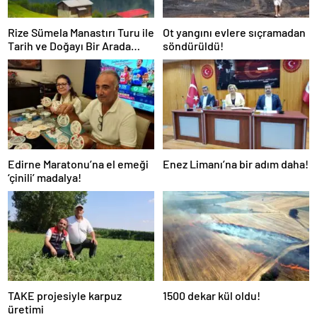
Rize Sümela Manastırı Turu ile
Ot yangını evlere sıçramadan
Tarih ve Doğayı Bir Arada
söndürüldü!
Keşfedin
Edirne Maratonu’na el emeği
Enez Limanı’na bir adım daha!
‘çinili’ madalya!
TAKE projesiyle karpuz
1500 dekar kül oldu!
üretimi