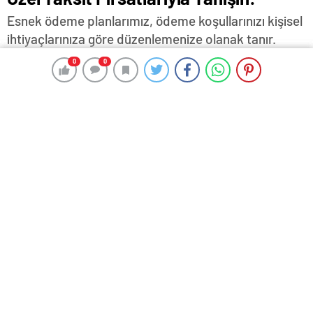
Esnek ödeme planlarımız, ödeme koşullarınızı kişisel
ihtiyaçlarınıza göre düzenlemenize olanak tanır.
0
0
0
0
4 Temmuz 2024 11:23
ABONE OL
News