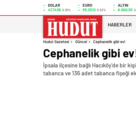
DOLAR
EURO
ALTIN
47,7436
55,2510
6.660,55
0.18%
0.32%
2
HABERLER
Hudut Gazetesi
Güncel
Cephanelik gibi ev!
Cephanelik gibi ev
İpsala ilçesine bağlı Hacıköy'de bir ki
tabanca ve 136 adet tabanca fişeği ele