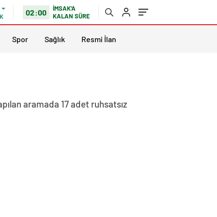
İMSAK'A
02:00
KALAN SÜRE
K
Spor
Sağlık
Resmi İlan
 yapılan aramada 17 adet ruhsatsız