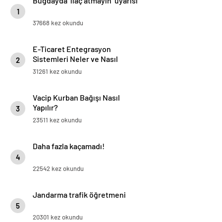
Buğdayda ‘ilaç atmayın’ uyarısı
1
37668 kez okundu
E-Ticaret Entegrasyon
Sistemleri Neler ve Nasıl
2
Yapılır?
31261 kez okundu
Vacip Kurban Bağışı Nasıl
Yapılır?
3
23511 kez okundu
Daha fazla kaçamadı!
4
22542 kez okundu
Jandarma trafik öğretmeni
5
20301 kez okundu