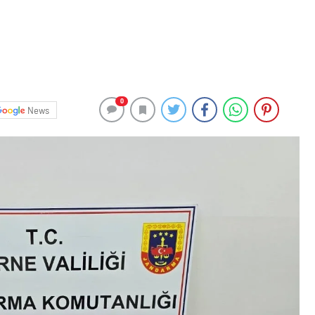
0
News