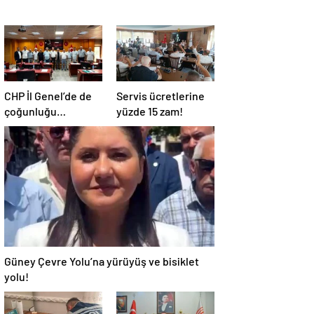
CHP İl Genel’de de
Servis ücretlerine
çoğunluğu
yüzde 15 zam!
kaybetti!
Güney Çevre Yolu’na yürüyüş ve bisiklet
yolu!