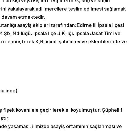
 olan kişi veya kişileri tespit etmek, suç ve suçlu
erini yakalayarak adli mercilere teslim edilmesi sağlamak
n devam etmektedir.
lığı asayiş ekipleri tarafından;Edirne ili İpsala ilçesi
b. Md.lüğü, İpsala İlçe J.K.lığı, İpsala Jasat Timi ve
le müşterek K.B. isimli şahsın ev ve eklentilerinde ve
halinde)
 fişek kovanı ele geçirilerek el koyulmuştur. Şüpheli 1
ştır.
nde yaşaması, ilimizde asayiş ortamının sağlanması ve