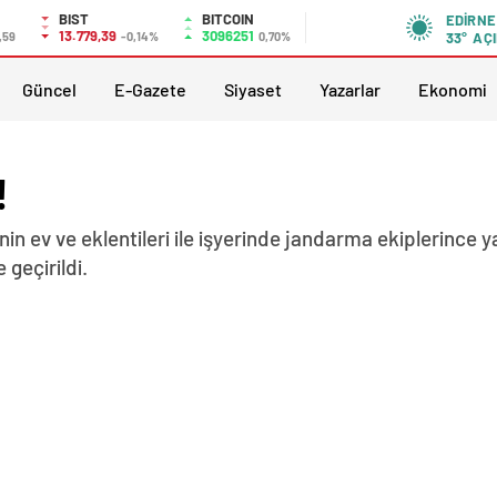
BIST
BITCOIN
EDIRNE
13.779,39
3096251
,59
-0,14%
0,70%
33°
AÇI
Güncel
E-Gazete
Siyaset
Yazarlar
Ekonomi
!
şinin ev ve eklentileri ile işyerinde jandarma ekiplerince
 geçirildi.