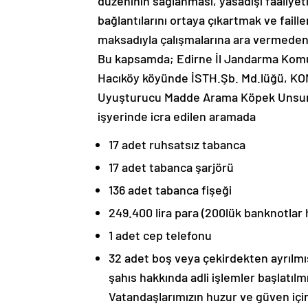
düzeninin sağlanması, yasadışı faaliyeti
bağlantılarını ortaya çıkartmak ve faill
maksadıyla çalışmalarına ara vermede
Bu kapsamda; Edirne İl Jandarma Komutan
Hacıköy köyünde İSTH.Şb. Md.lüğü, KOM Ş
Uyuşturucu Madde Arama Köpek Unsuru i
işyerinde icra edilen aramada
17 adet ruhsatsız tabanca
17 adet tabanca şarjörü
136 adet tabanca fişeği
249.400 lira para (200lük banknotlar 
1 adet cep telefonu
32 adet boş veya çekirdekten ayrılmış
şahıs hakkında adli işlemler başlatılmı
Vatandaşlarımızın huzur ve güven içi