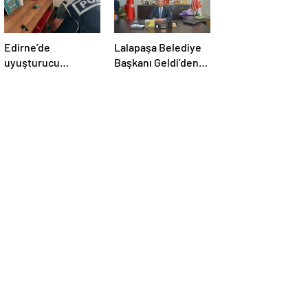
Edirne’de
Lalapaşa Belediye
uyuşturucu
Başkanı Geldi’den
operasyonu
klima yanıtı!