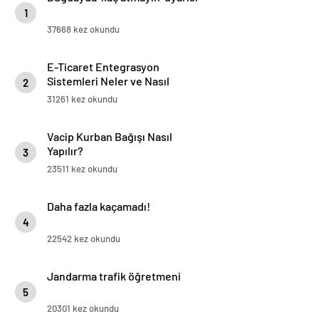
1
37668 kez okundu
E-Ticaret Entegrasyon
Sistemleri Neler ve Nasıl
2
Yapılır?
31261 kez okundu
Vacip Kurban Bağışı Nasıl
Yapılır?
3
23511 kez okundu
Daha fazla kaçamadı!
4
22542 kez okundu
Jandarma trafik öğretmeni
5
20301 kez okundu