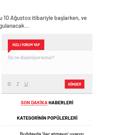
 10 Ağustos itibariyle başlarken, ve
uygulanacak…
HIZLI YORUM YAP
GÖNDER
SON DAKİKA
HABERLERİ
KATEGORİNİN POPÜLERLERİ
Buğdayda ‘ilaç atmayın’ uyarısı