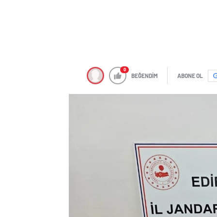
0
BEĞENDİM
ABONE OL