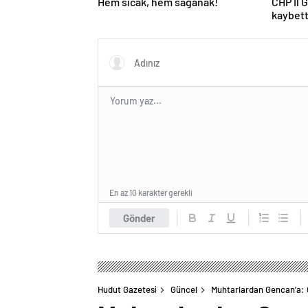
Hem sıcak, hem sağanak!
CHP İl 
kaybett
En az 10 karakter gerekli
Gönder
Hudut Gazetesi
Güncel
Muhtarlardan Gencan’a: 