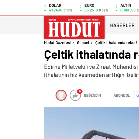
DOLAR
EURO
ALTIN
47,7436
55,2510
6.660,55
0.18%
0.32%
2
HABERLER
Hudut Gazetesi
Güncel
Çeltik ithalatında rekor!
Çeltik ithalatında 
Edirne Milletvekili ve Ziraat Mühendisi
ithalatının hız kesmeden arttığını bel
0
BEĞENDİM
ABONE OL