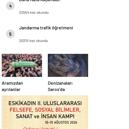
4
22554 kez okundu
Jandarma trafik öğretmeni
5
20315 kez okundu
Aramızdan
Denizanaları
ayrılanlar
Saros’da