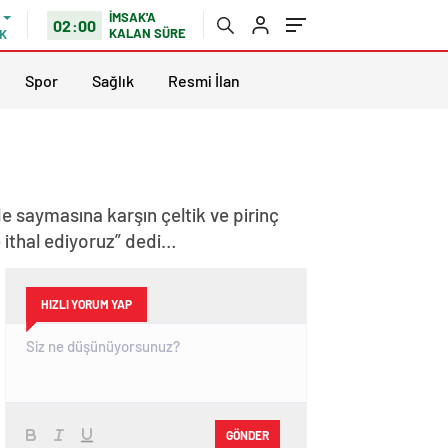
İMSAK'A
02:00
KALAN SÜRE
K
Spor
Sağlık
Resmi İlan
nde saymasına karşın çeltik ve pirinç
e ithal ediyoruz” dedi…
HIZLI YORUM YAP
GÖNDER