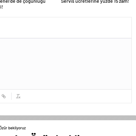
Genel’de de çoğunluğu
Servis ücretlerine yüzde 15 zam!
i!
Özür bekliyoruz