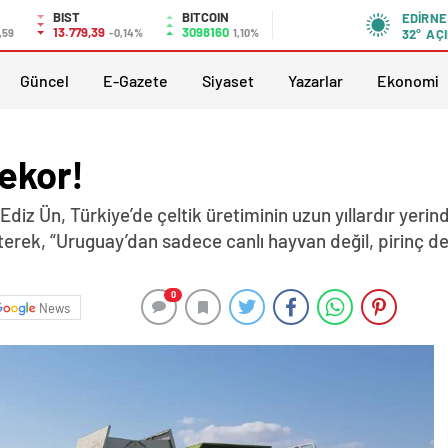
BIST
BITCOIN
EDIRNE
13.779,39
3098160
,59
-0,14%
1,10%
32°
AÇI
Güncel
E-Gazete
Siyaset
Yazarlar
Ekonomi
rekor!
 Ediz Ün, Türkiye’de çeltik üretiminin uzun yıllardır yeri
irterek, “Uruguay’dan sadece canlı hayvan değil, pirinç d
0
News