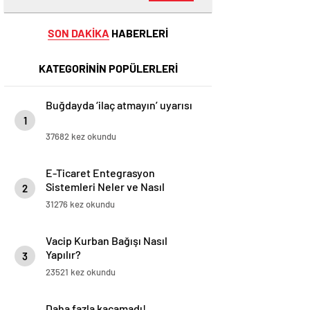
SON DAKİKA
HABERLERİ
KATEGORİNİN POPÜLERLERİ
Buğdayda ‘ilaç atmayın’ uyarısı
1
37682 kez okundu
E-Ticaret Entegrasyon
Sistemleri Neler ve Nasıl
2
Yapılır?
31276 kez okundu
Vacip Kurban Bağışı Nasıl
Yapılır?
3
23521 kez okundu
Daha fazla kaçamadı!