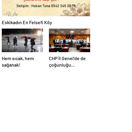
Eskikadın En Felsefi Köy
Hem sıcak, hem
CHP İl Genel’de de
sağanak!
çoğunluğu
kaybetti!