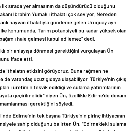
ın ilk sırada yer almasının da düşündürücü olduğunu
akanı İbrahim Yumaklı ithalatı çok seviyor. Nereden
Canlı hayvan ithalatıyla gündeme gelen Uruguay aynı
z ülke konumunda. Tarım potansiyeli bu kadar yüksek olan
 bağımlı hale gelmesi kabul edilemez” dedi.
klı bir anlayışa dönmesi gerektiğini vurgulayan Ün,
unu ifade etti.
de ithalatın etkisini görüyoruz. Buna rağmen ne
ne de vatandaş ucuz gıdaya ulaşabiliyor. Türkiye’nin çıkış
planlı üretimin teşvik edildiği ve sulama yatırımlarının
hayata geçirilmelidir” diyen Ün, özellikle Edirne’de devam
amamlanması gerektiğini söyledi.
nde Edirne’nin tek başına Türkiye’nin pirinç ihtiyacının
siyele sahip olduğunu belirten Ün, “Edirne’deki sulama