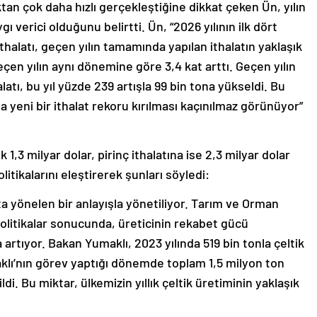
tan çok daha hızlı gerçekleştiğine dikkat çeken Ün, yılın
gı verici olduğunu belirtti. Ün, “2026 yılının ilk dört
ithalatı, geçen yılın tamamında yapılan ithalatın yaklaşık
 geçen yılın aynı dönemine göre 3,4 kat arttı. Geçen yılın
alatı, bu yıl yüzde 239 artışla 99 bin tona yükseldi. Bu
 yeni bir ithalat rekoru kırılması kaçınılmaz görünüyor”
1,3 milyar dolar, pirinç ithalatına ise 2,3 milyar dolar
itikalarını eleştirerek şunları söyledi:
ta yönelen bir anlayışla yönetiliyor. Tarım ve Orman
olitikalar sonucunda, üreticinin rekabet gücü
 artıyor. Bakan Yumaklı, 2023 yılında 519 bin tonla çeltik
aklı’nın görev yaptığı dönemde toplam 1,5 milyon ton
ldi. Bu miktar, ülkemizin yıllık çeltik üretiminin yaklaşık