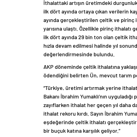
İthalattaki artışın üretimdeki durgunluk
ilk dört ayında ortaya çıkan verilerin kay
ayında gerçekleştirilen çeltik ve pirinç 
yarısına ulaştı. Özellikle pirinç ithalatı
ilk dört ayında 29 bin ton olan çeltik ith
hızla devam edilmesi halinde yıl sonunda
değerlendirmesinde bulundu.
AKP döneminde çeltik ithalatına yaklaşık 
ödendiğini belirten Ün, mevcut tarım pol
“Türkiye, üretimi artırmak yerine ithala
Bakanı İbrahim Yumaklı’nın uyguladığı p
zayıflarken ithalat her geçen yıl daha da
ithalat rekoru kırdı. Sayın İbrahim Yum
eşdeğerinde çeltik ithalatı gerçekleştiri
bir buçuk katına karşılık geliyor.”