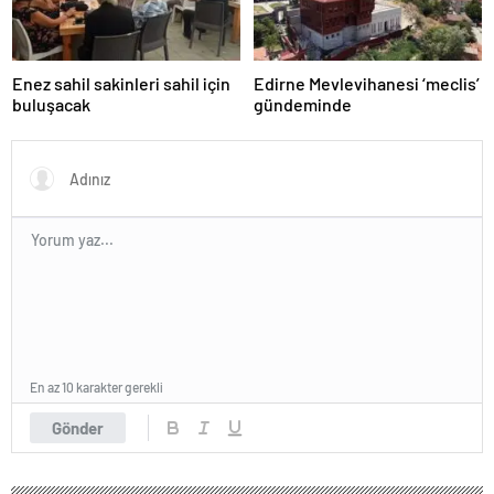
Enez sahil sakinleri sahil için
Edirne Mevlevihanesi ‘meclis’
buluşacak
gündeminde
En az 10 karakter gerekli
Gönder