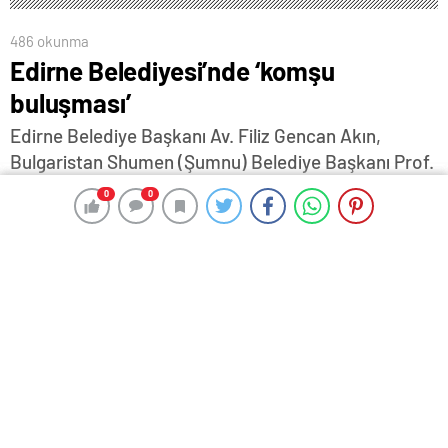
486 okunma
Edirne Belediyesi’nde ‘komşu
buluşması’
Edirne Belediye Başkanı Av. Filiz Gencan Akın,
Bulgaristan Shumen (Şumnu) Belediye Başkanı Prof.
Dr. Hristo Hristov, Shumen Üniversitesi Rektörü Prof.
0
0
0
0
Dr. Nataliya Vitanova ve Bulgar-Türk Ticaret ve
Sanayi Odası yetkilileri ile Başkanlık makamında bir
araya geldi…
3 Eylül 2024 14:39
ABONE OL
News