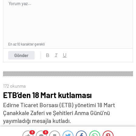
En az 10 karakter gerekli
Gönder
172 okunma
ETB’den 18 Mart kutlaması
Edirne Ticaret Borsası (ETB) yönetimi 18 Mart
Çanakkale Zaferi ve Şehitleri Anma Günü'nü
yayımladığı mesajla kutladı.
18 Mart 2025 10:24
ABONE OL
News
0
0
0
0