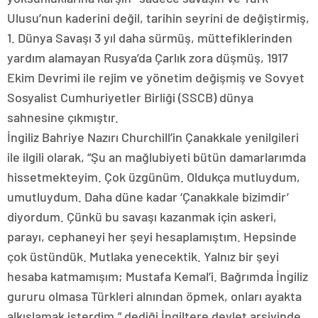
Ulusu’nun kaderini değil, tarihin seyrini de değiştirmiş,
1. Dünya Savaşı 3 yıl daha sürmüş, müttefiklerinden
yardım alamayan Rusya’da Çarlık zora düşmüş, 1917
Ekim Devrimi ile rejim ve yönetim değişmiş ve Sovyet
Sosyalist Cumhuriyetler Birliği (SSCB) dünya
sahnesine çıkmıştır.
İngiliz Bahriye Nazırı Churchill’in Çanakkale yenilgileri
ile ilgili olarak, “Şu an mağlubiyeti bütün damarlarımda
hissetmekteyim. Çok üzgünüm. Oldukça mutluydum,
umutluydum. Daha düne kadar ‘Çanakkale bizimdir’
diyordum. Çünkü bu savaşı kazanmak için askeri,
parayı, cephaneyi her şeyi hesaplamıştım. Hepsinde
çok üstündük. Mutlaka yenecektik. Yalnız bir şeyi
hesaba katmamışım; Mustafa Kemal’i. Bağrımda İngiliz
gururu olmasa Türkleri alnından öpmek, onları ayakta
alkışlamak isterdim.” dediği İngiltere devlet arşivinde