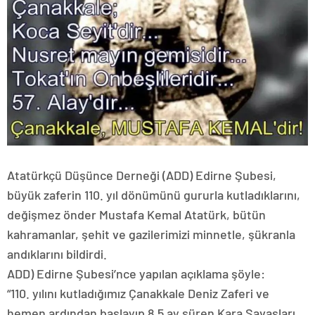
Atatürkçü Düşünce Derneği (ADD) Edirne Şubesi,
büyük zaferin 110. yıl dönümünü gururla kutladıklarını,
değişmez önder Mustafa Kemal Atatürk, bütün
kahramanlar, şehit ve gazilerimizi minnetle, şükranla
andıklarını bildirdi.
ADD) Edirne Şubesi’nce yapılan açıklama şöyle:
“110. yılını kutladığımız Çanakkale Deniz Zaferi ve
hemen ardından başlayıp 8,5 ay süren Kara Savaşları