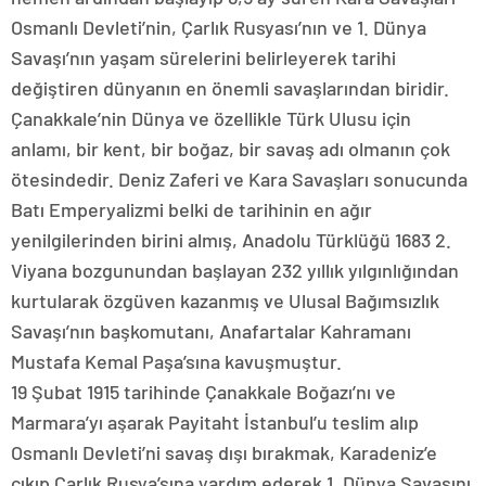
Osmanlı Devleti’nin, Çarlık Rusyası’nın ve 1. Dünya
Savaşı’nın yaşam sürelerini belirleyerek tarihi
değiştiren dünyanın en önemli savaşlarından biridir.
Çanakkale’nin Dünya ve özellikle Türk Ulusu için
anlamı, bir kent, bir boğaz, bir savaş adı olmanın çok
ötesindedir. Deniz Zaferi ve Kara Savaşları sonucunda
Batı Emperyalizmi belki de tarihinin en ağır
yenilgilerinden birini almış, Anadolu Türklüğü 1683 2.
Viyana bozgunundan başlayan 232 yıllık yılgınlığından
kurtularak özgüven kazanmış ve Ulusal Bağımsızlık
Savaşı’nın başkomutanı, Anafartalar Kahramanı
Mustafa Kemal Paşa’sına kavuşmuştur.
19 Şubat 1915 tarihinde Çanakkale Boğazı’nı ve
Marmara’yı aşarak Payitaht İstanbul’u teslim alıp
Osmanlı Devleti’ni savaş dışı bırakmak, Karadeniz’e
çıkıp Çarlık Rusya’sına yardım ederek 1. Dünya Savaşını