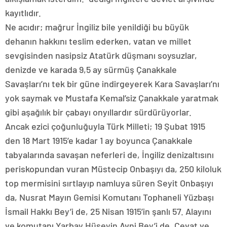
kayıtlıdır.
Ne acıdır; mağrur İngiliz bile yenildiği bu büyük
dehanın hakkını teslim ederken, vatan ve millet
sevgisinden nasipsiz Atatürk düşmanı soysuzlar,
denizde ve karada 9,5 ay sürmüş Çanakkale
Savaşları’nı tek bir güne indirgeyerek Kara Savaşları’nı
yok saymak ve Mustafa Kemal’siz Çanakkale yaratmak
gibi aşağılık bir çabayı onyıllardır sürdürüyorlar.
Ancak ezici çoğunluğuyla Türk Milleti; 19 Şubat 1915
den 18 Mart 1915’e kadar 1 ay boyunca Çanakkale
tabyalarında savaşan neferleri de, İngiliz denizaltısını
periskopundan vuran Müstecip Onbaşıyı da, 250 kiloluk
top mermisini sırtlayıp namluya süren Seyit Onbaşıyı
da, Nusrat Mayın Gemisi Komutanı Tophaneli Yüzbaşı
İsmail Hakkı Bey’i de, 25 Nisan 1915’in şanlı 57. Alayını
ve komutanı Yarbay Hüseyin Avni Bey’i de, Cevat ve