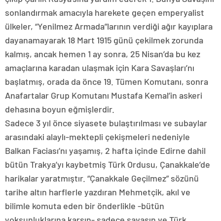
sonlandırmak amacıyla harekete geçen emperyalist
ülkeler, “Yenilmez Armada”larının verdiği ağır kayıplara
dayanamayarak 18 Mart 1915 günü çekilmek zorunda
kalmış, ancak hemen 1 ay sonra, 25 Nisan’da bu kez
amaçlarına karadan ulaşmak için Kara Savaşları’nı
başlatmış, orada da önce 19. Tümen Komutanı, sonra
Anafartalar Grup Komutanı Mustafa Kemal’in askeri
dehasına boyun eğmişlerdir.
Sadece 3 yıl önce siyasete bulaştırılması ve subaylar
arasındaki alaylı-mektepli çekişmeleri nedeniyle
Balkan Faciası’nı yaşamış, 2 hafta içinde Edirne dahil
bütün Trakya’yı kaybetmiş Türk Ordusu, Çanakkale’de
harikalar yaratmıştır. “Çanakkale Geçilmez” sözünü
tarihe altın harflerle yazdıran Mehmetçik, akıl ve
bilimle komuta eden bir önderlikle -bütün
yoksunluklarına karşın- sadece savaşın ve Türk