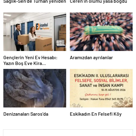
Sağlık-Sen’de Turhan yeniden
Ceren’in ölümü yasa boğdu
Gençlerin Yeni Ev Hesabı:
Aramızdan ayrılanlar
Yazın Boş Eve Kira
Ödenmeyecek
Denizanaları Saros’da
Eskikadın En Felsefi Köy