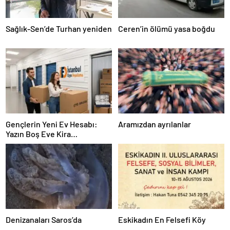
Sağlık-Sen’de Turhan yeniden
Ceren’in ölümü yasa boğdu
Gençlerin Yeni Ev Hesabı:
Aramızdan ayrılanlar
Yazın Boş Eve Kira
Ödenmeyecek
Denizanaları Saros’da
Eskikadın En Felsefi Köy