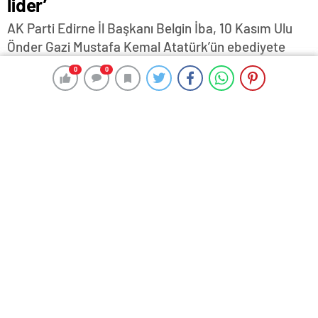
lider’
AK Parti Edirne İl Başkanı Belgin İba, 10 Kasım Ulu
Önder Gazi Mustafa Kemal Atatürk’ün ebediyete
irtihalinin 87. yıldönümü nedeniyle anma mesajı
0
0
0
0
yayımladı…
9 Kasım 2025 17:03
ABONE OL
News