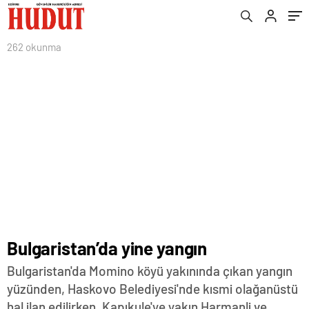
262 okunma
Bulgaristan’da yine yangın
Bulgaristan'da Momino köyü yakınında çıkan yangın
yüzünden, Haskovo Belediyesi'nde kısmi olağanüstü
hal ilan edilirken, Kapıkule'ye yakın Harmanli ve