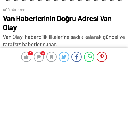
400 okunma
Van Haberlerinin Doğru Adresi Van
Olay
Van Olay, habercilik ilkelerine sadık kalarak güncel ve
tarafsız haberler sunar.
0
0
0
0
11 Ağustos 2025 15:46
ABONE OL
News