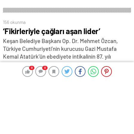
156 okunma
‘Fikirleriyle çağları aşan lider’
Keşan Belediye Başkanı Op. Dr. Mehmet Özcan,
Türkiye Cumhuriyeti’nin kurucusu Gazi Mustafa
Kemal Atatürk’ün ebediyete intikalinin 87. yılı
dolayısıyla bir anma mesajı yayımladı…
0
0
0
0
9 Kasım 2025 17:00
ABONE OL
News