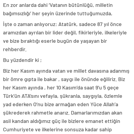
En zor anlarda dahi ‘Vatanın bütünlüğü, milletin
bağımsızlığı’ her şeyin üzerinde tuttuğumuzda,
İşte o zaman anlıyoruz: Atatürk, sadece 87 yıl önce
aramızdan ayrılan bir lider değil, fikirleriyle, ilkeleriyle
ve bize bıraktığı eserle bugün de yaşayan bir
rehberdir.
Bu yüzdendir ki ;
Biz her Kasım ayında vatan ve millet davasına adanmış
bir ömre gıpta ile bakar , saygı ile önünde eğiliriz. Biz
her Kasım ayında , her 10 Kasım’da saat 9’u 5 geçe
Türk’ün ATA’sını vefayla, şükranla, saygıyla, özlemle
yad ederken O’nu bize armağan eden Yüce Allah’a
şükrederek rahmetle anarız. Damarlarımızdan akan
asil kandan aldığımız güç ile bizlere emanet ettiğin
Cumhuriyete ve ilkelerine sonsuza kadar sahip