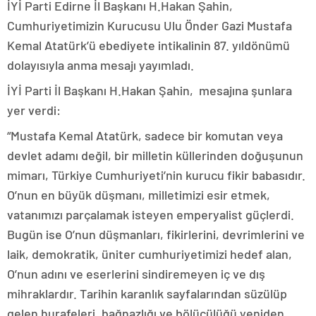
İYİ Parti Edirne İl Başkanı H.Hakan Şahin,
Cumhuriyetimizin Kurucusu Ulu Önder Gazi Mustafa
Kemal Atatürk’ü ebediyete intikalinin 87. yıldönümü
dolayısıyla anma mesajı yayımladı.
İYİ Parti İl Başkanı H.Hakan Şahin, mesajına şunlara
yer verdi:
“Mustafa Kemal Atatürk, sadece bir komutan veya
devlet adamı değil, bir milletin küllerinden doğuşunun
mimarı, Türkiye Cumhuriyeti’nin kurucu fikir babasıdır.
O’nun en büyük düşmanı, milletimizi esir etmek,
vatanımızı parçalamak isteyen emperyalist güçlerdi.
Bugün ise O’nun düşmanları, fikirlerini, devrimlerini ve
laik, demokratik, üniter cumhuriyetimizi hedef alan,
O’nun adını ve eserlerini sindiremeyen iç ve dış
mihraklardır. Tarihin karanlık sayfalarından süzülüp
gelen hurafeleri, bağnazlığı ve bölücülüğü yeniden