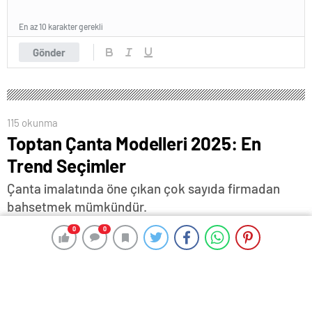
En az 10 karakter gerekli
Gönder
115 okunma
Toptan Çanta Modelleri 2025: En
Trend Seçimler
Çanta imalatında öne çıkan çok sayıda firmadan
bahsetmek mümkündür.
0
0
0
0
18 Haziran 2025 12:29
ABONE OL
News