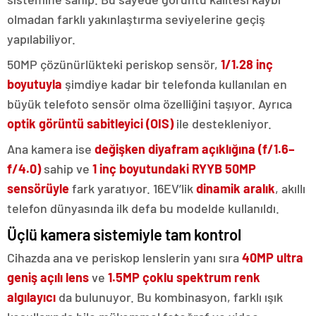
olmadan farklı yakınlaştırma seviyelerine geçiş
yapılabiliyor.
50MP çözünürlükteki periskop sensör,
1/1.28 inç
boyutuyla
şimdiye kadar bir telefonda kullanılan en
büyük telefoto sensör olma özelliğini taşıyor. Ayrıca
optik görüntü sabitleyici (OIS)
ile destekleniyor.
Ana kamera ise
değişken diyafram açıklığına (f/1.6–
f/4.0)
sahip ve
1 inç boyutundaki RYYB 50MP
sensörüyle
fark yaratıyor. 16EV’lik
dinamik aralık
, akıllı
telefon dünyasında ilk defa bu modelde kullanıldı.
Üçlü kamera sistemiyle tam kontrol
Cihazda ana ve periskop lenslerin yanı sıra
40MP ultra
geniş açılı lens
ve
1.5MP çoklu spektrum renk
algılayıcı
da bulunuyor. Bu kombinasyon, farklı ışık