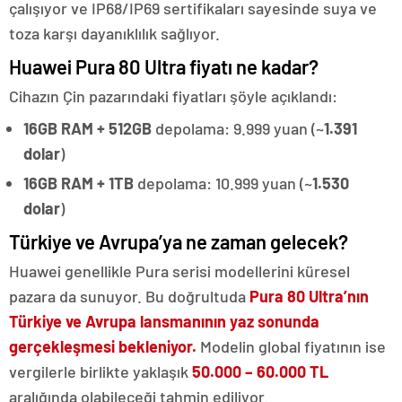
çalışıyor ve IP68/IP69 sertifikaları sayesinde suya ve
toza karşı dayanıklılık sağlıyor.
Huawei Pura 80 Ultra fiyatı ne kadar?
Cihazın Çin pazarındaki fiyatları şöyle açıklandı:
16GB RAM + 512GB
depolama: 9.999 yuan (~
1.391
dolar
)
16GB RAM + 1TB
depolama: 10.999 yuan (~
1.530
dolar
)
Türkiye ve Avrupa’ya ne zaman gelecek?
Huawei genellikle Pura serisi modellerini küresel
pazara da sunuyor. Bu doğrultuda
Pura 80 Ultra’nın
Türkiye ve Avrupa lansmanının yaz sonunda
gerçekleşmesi bekleniyor.
Modelin global fiyatının ise
vergilerle birlikte yaklaşık
50.000 – 60.000 TL
aralığında olabileceği tahmin ediliyor.