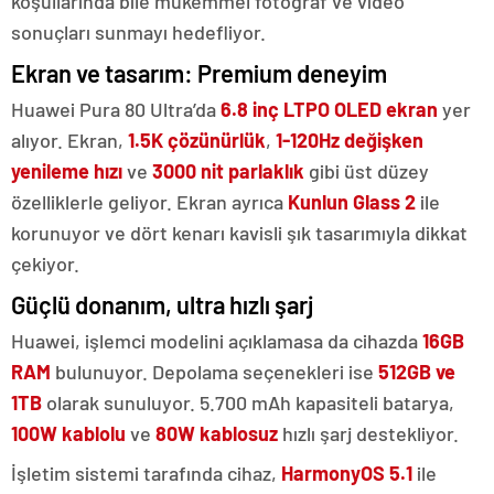
koşullarında bile mükemmel fotoğraf ve video
sonuçları sunmayı hedefliyor.
Ekran ve tasarım: Premium deneyim
Huawei Pura 80 Ultra’da
6.8 inç LTPO OLED ekran
yer
alıyor. Ekran,
1.5K çözünürlük
,
1-120Hz değişken
yenileme hızı
ve
3000 nit parlaklık
gibi üst düzey
özelliklerle geliyor. Ekran ayrıca
Kunlun Glass 2
ile
korunuyor ve dört kenarı kavisli şık tasarımıyla dikkat
çekiyor.
Güçlü donanım, ultra hızlı şarj
Huawei, işlemci modelini açıklamasa da cihazda
16GB
RAM
bulunuyor. Depolama seçenekleri ise
512GB ve
1TB
olarak sunuluyor. 5.700 mAh kapasiteli batarya,
100W kablolu
ve
80W kablosuz
hızlı şarj destekliyor.
İşletim sistemi tarafında cihaz,
HarmonyOS 5.1
ile