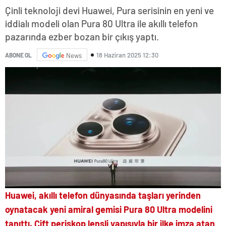
Çinli teknoloji devi Huawei, Pura serisinin en yeni ve
iddialı modeli olan Pura 80 Ultra ile akıllı telefon
pazarında ezber bozan bir çıkış yaptı.
18 Haziran 2025 12:30
ABONE OL
News
Huawei, akıllı telefon dünyasında taşları yerinden
oynatacak yeni amiral gemisi Pura 80 Ultra modelini
tanıttı. Çift periskop lensli yapısıyla bir ilke imza atan