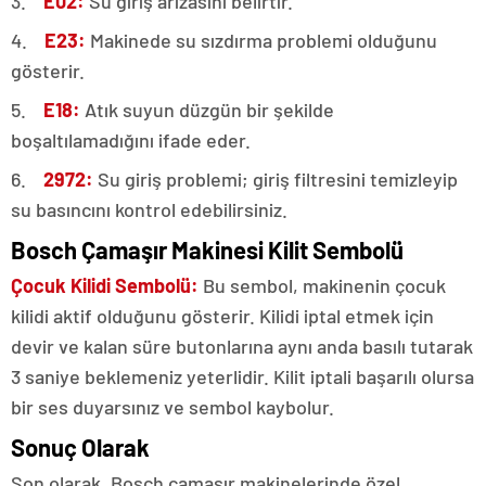
3.
E02:
Su giriş arızasını belirtir.
4.
E23:
Makinede su sızdırma problemi olduğunu
gösterir.
5.
E18:
Atık suyun düzgün bir şekilde
boşaltılamadığını ifade eder.
6.
2972:
Su giriş problemi; giriş filtresini temizleyip
su basıncını kontrol edebilirsiniz.
Bosch Çamaşır Makinesi Kilit Sembolü
Çocuk Kilidi Sembolü:
Bu sembol, makinenin çocuk
kilidi aktif olduğunu gösterir. Kilidi iptal etmek için
devir ve kalan süre butonlarına aynı anda basılı tutarak
3 saniye beklemeniz yeterlidir. Kilit iptali başarılı olursa
bir ses duyarsınız ve sembol kaybolur.
Sonuç Olarak
Son olarak, Bosch çamaşır makinelerinde özel