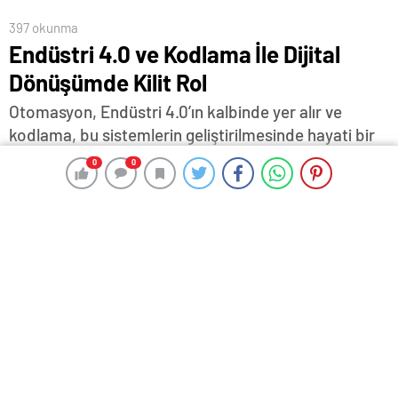
397 okunma
Endüstri 4.0 ve Kodlama İle Dijital
Dönüşümde Kilit Rol
Otomasyon, Endüstri 4.0’ın kalbinde yer alır ve
kodlama, bu sistemlerin geliştirilmesinde hayati bir
rol oynar.
0
0
0
0
14 Ağustos 2024 17:07
ABONE OL
News