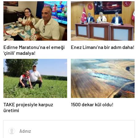
Keşfedin
Edirne Maratonu’na el emeği
Enez Limanı’na bir adım daha!
‘çinili’ madalya!
TAKE projesiyle karpuz
1500 dekar kül oldu!
üretimi