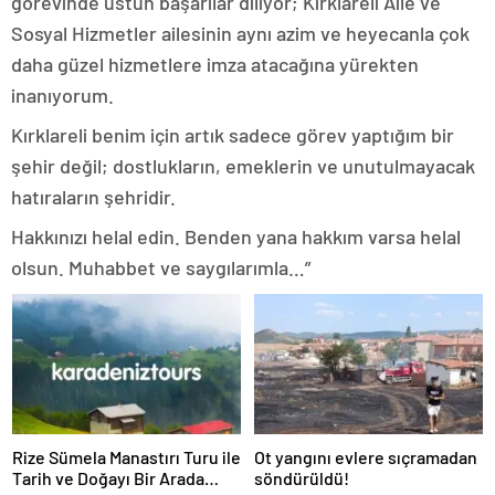
görevinde üstün başarılar diliyor; Kırklareli Aile ve
Sosyal Hizmetler ailesinin aynı azim ve heyecanla çok
daha güzel hizmetlere imza atacağına yürekten
inanıyorum.
Kırklareli benim için artık sadece görev yaptığım bir
şehir değil; dostlukların, emeklerin ve unutulmayacak
hatıraların şehridir.
Hakkınızı helal edin. Benden yana hakkım varsa helal
olsun. Muhabbet ve saygılarımla…”
Rize Sümela Manastırı Turu ile
Ot yangını evlere sıçramadan
Tarih ve Doğayı Bir Arada
söndürüldü!