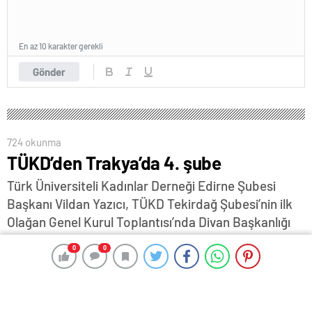
En az 10 karakter gerekli
Gönder
724 okunma
TÜKD’den Trakya’da 4. şube
Türk Üniversiteli Kadınlar Derneği Edirne Şubesi
Başkanı Vildan Yazıcı, TÜKD Tekirdağ Şubesi’nin ilk
Olağan Genel Kurul Toplantısı’nda Divan Başkanlığı
görevini üstlendi…
0
0
0
0
9 Haziran 2026 12:25
ABONE OL
News