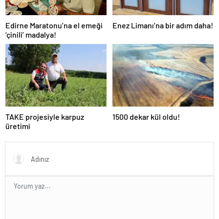
Edirne Maratonu’na el emeği
Enez Limanı’na bir adım daha!
‘çinili’ madalya!
TAKE projesiyle karpuz
1500 dekar kül oldu!
üretimi