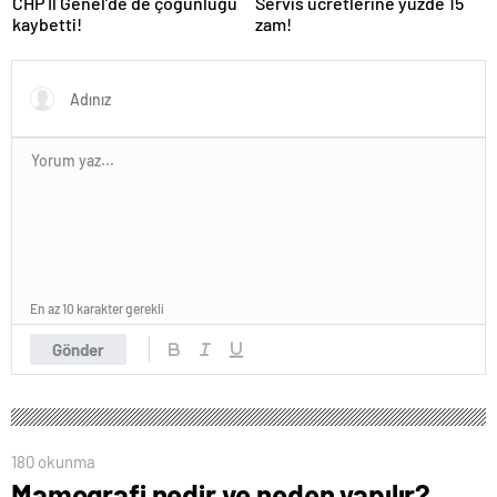
CHP İl Genel’de de çoğunluğu
Servis ücretlerine yüzde 15
kaybetti!
zam!
En az 10 karakter gerekli
Gönder
180 okunma
Mamografi nedir ve neden yapılır?