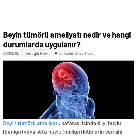
Beyin tümörü ameliyatı nedir ve hangi
durumlarda uygulanır?
28 Kasım 2025 11:28
ABONE OL
News
Beyin tümörü ameliyatı
, kafatası içindeki iyi huylu
(benign) veya kötü huylu (malign) kitlelerin cerrahi