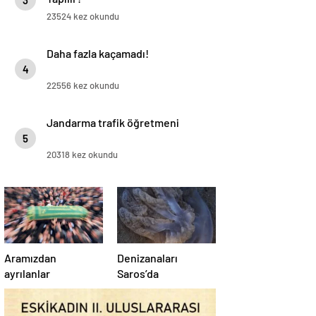
3
23524 kez okundu
Daha fazla kaçamadı!
4
22556 kez okundu
Jandarma trafik öğretmeni
5
20318 kez okundu
Aramızdan
Denizanaları
ayrılanlar
Saros’da