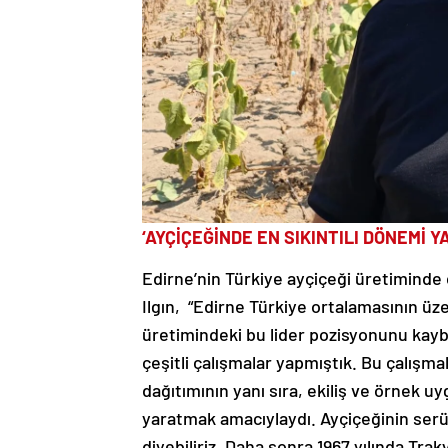
‘AYÇİÇEĞİNDE EN SIKINTILI DÖNEMİ Y
Edirne’nin Türkiye ayçiçeği üretiminde
Ilgın, “Edirne Türkiye ortalamasının üze
üretimindeki bu lider pozisyonunu kay
çeşitli çalışmalar yapmıştık. Bu çalışma
dağıtımının yanı sıra, ekiliş ve örnek u
yaratmak amacıylaydı. Ayçiçeğinin serü
diyebiliriz. Daha sonra 1967 yılında Trak