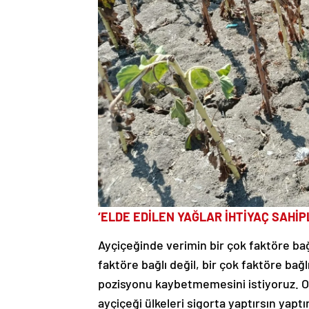
‘ELDE EDİLEN YAĞLAR İHTİYAÇ SAHİP
Ayçiçeğinde verimin bir çok faktöre bağ
faktöre bağlı değil, bir çok faktöre bağl
pozisyonu kaybetmemesini istiyoruz. O 
ayçiçeği ülkeleri sigorta yaptırsın yaptı