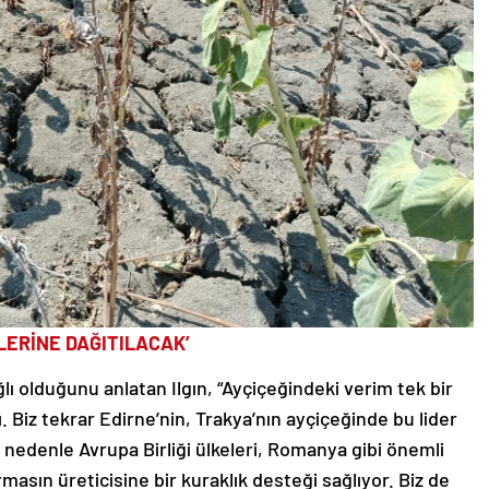
LERİNE DAĞITILACAK’
lı olduğunu anlatan Ilgın, “Ayçiçeğindeki verim tek bir
ı. Biz tekrar Edirne’nin, Trakya’nın ayçiçeğinde bu lider
nedenle Avrupa Birliği ülkeleri, Romanya gibi önemli
rmasın üreticisine bir kuraklık desteği sağlıyor. Biz de