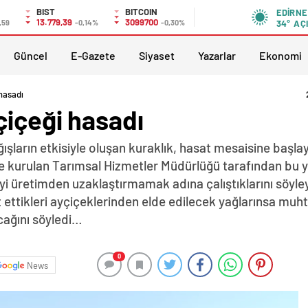
BIST
BITCOIN
EDIRNE
13.779,39
3099700
,59
-0,14%
-0,30%
34°
AÇ
Güncel
E-Gazete
Siyaset
Yazarlar
Ekonomi
 hasadı
çiçeği hasadı
ağışların etkisiyle oluşan kuraklık, hasat mesaisine başlay
 kurulan Tarımsal Hizmetler Müdürlüğü tarafından bu yıl 
i üretimden uzaklaştırmamak adına çalıştıklarını söyle
ttikleri ayçiçeklerinden elde edilecek yağlarınsa muhta
acağını söyledi…
0
News