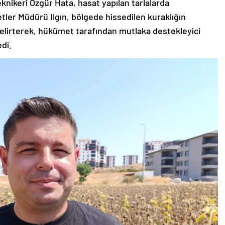
nikeri Özgür Hata, hasat yapılan tarlalarda
ler Müdürü Ilgın, bölgede hissedilen kuraklığın
belirterek, hükümet tarafından mutlaka destekleyici
edi.