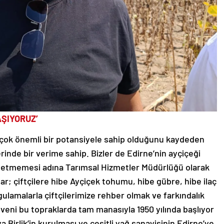
AŞIYORUZ’
 çok önemli bir potansiyele sahip olduğunu kaydeden
rinde bir verime sahip. Bizler de Edirne’nin ayçiçeği
betmemesi adına Tarımsal Hizmetler Müdürlüğü olarak
lar; çiftçilere hibe Ayçiçek tohumu, hibe gübre, hibe ilaç
ygulamalarla çiftçilerimize rehber olmak ve farkındalık
veni bu topraklarda tam manasıyla 1950 yılında başlıyor
ya Birlik’in kurulması ve çeşitli yağ sanayisinin Edirne’ye