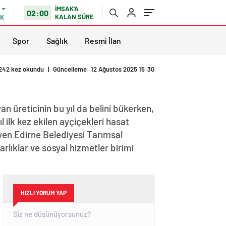
İMSAK'A
02:00
KALAN SÜRE
IK
Spor
Sağlık
Resmi İlan
242 kez okundu
|
Güncelleme: 12 Ağustos 2025 15:30
an üreticinin bu yıl da belini bükerken,
ilk kez ekilen ayçiçekleri hasat
yen Edirne Belediyesi Tarımsal
rlıklar ve sosyal hizmetler birimi
HIZLI YORUM YAP