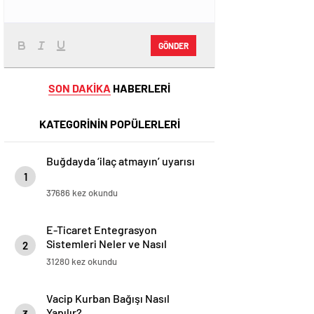
GÖNDER
SON DAKİKA
HABERLERİ
KATEGORİNİN POPÜLERLERİ
Buğdayda ‘ilaç atmayın’ uyarısı
1
37686 kez okundu
E-Ticaret Entegrasyon
Sistemleri Neler ve Nasıl
2
Yapılır?
31280 kez okundu
Vacip Kurban Bağışı Nasıl
Yapılır?