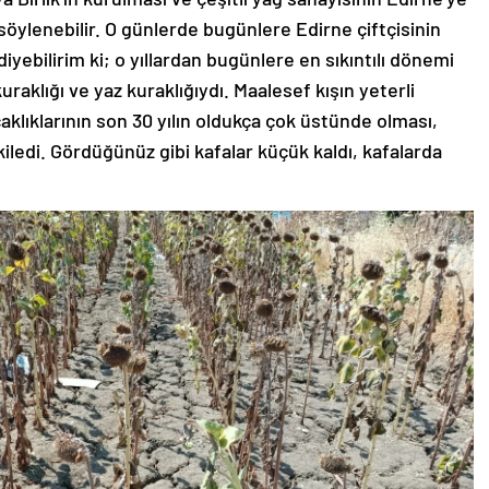
 söylenebilir. O günlerde bugünlere Edirne çiftçisinin
yebilirim ki; o yıllardan bugünlere en sıkıntılı dönemi
aklığı ve yaz kuraklığıydı. Maalesef kışın yeterli
aklıklarının son 30 yılın oldukça çok üstünde olması,
ledi. Gördüğünüz gibi kafalar küçük kaldı, kafalarda