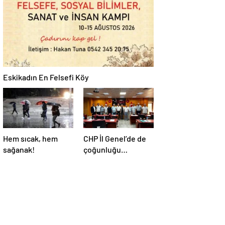
Eskikadın En Felsefi Köy
Hem sıcak, hem
CHP İl Genel’de de
sağanak!
çoğunluğu
kaybetti!