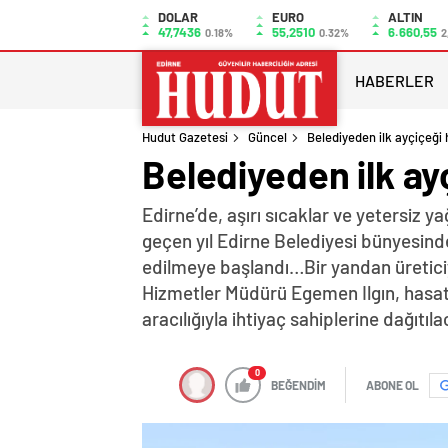
DOLAR
EURO
ALTIN
47,7436
55,2510
6.660,55
0.18%
0.32%
2
HABERLER
Hudut Gazetesi
Güncel
Belediyeden ilk ayçiçeği
Belediyeden ilk ay
Edirne’de, aşırı sıcaklar ve yetersiz y
geçen yıl Edirne Belediyesi bünyesinde
edilmeye başlandı…Bir yandan üreticiy
Hizmetler Müdürü Egemen Ilgın, hasat e
aracılığıyla ihtiyaç sahiplerine dağıtıl
0
BEĞENDİM
ABONE OL