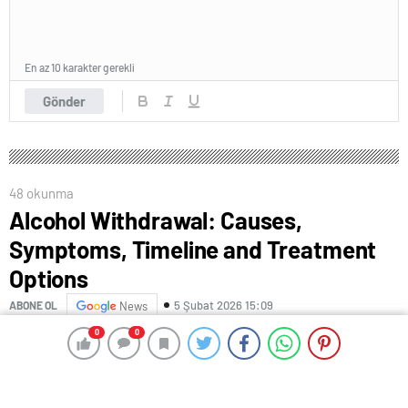
En az 10 karakter gerekli
Gönder
48 okunma
Alcohol Withdrawal: Causes,
Symptoms, Timeline and Treatment
Options
5 Şubat 2026 15:09
ABONE OL
News
0
0
0
0
Others may be more susceptible to intoxication and
DTs because of medications they take, health
conditions and other factors. One of the priorities in