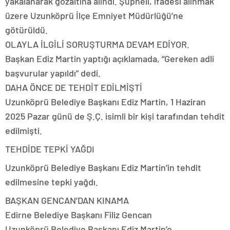
yakalanarak gözaltına alındı. Şüpheli, ifadesi alınmak
üzere Uzunköprü İlçe Emniyet Müdürlüğü’ne
götürüldü.
OLAYLA İLGİLİ SORUŞTURMA DEVAM EDİYOR.
Başkan Ediz Martin yaptığı açıklamada, “Gereken adli
başvurular yapıldı” dedi.
DAHA ÖNCE DE TEHDİT EDİLMİŞTİ
Uzunköprü Belediye Başkanı Ediz Martin, 1 Haziran
2025 Pazar günü de Ş.Ç. isimli bir kişi tarafından tehdit
edilmişti.
TEHDİDE TEPKİ YAĞDI
Uzunköprü Belediye Başkanı Ediz Martin’in tehdit
edilmesine tepki yağdı.
BAŞKAN GENCAN’DAN KINAMA
Edirne Belediye Başkanı Filiz Gencan
Uzunköprü Belediye Baskanı Ediz Martin’e