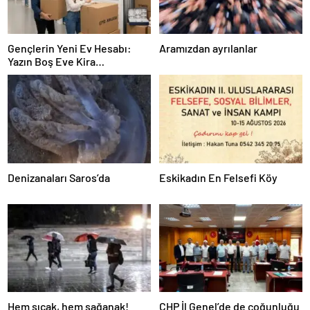
Gençlerin Yeni Ev Hesabı:
Aramızdan ayrılanlar
Yazın Boş Eve Kira
Ödenmeyecek
Denizanaları Saros’da
Eskikadın En Felsefi Köy
Hem sıcak, hem sağanak!
CHP İl Genel’de de çoğunluğu