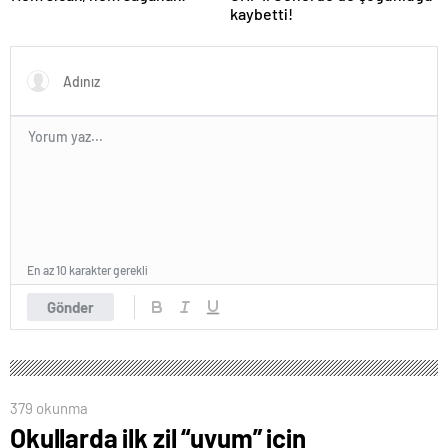
kaybetti!
En az 10 karakter gerekli
Gönder
379 okunma
Okullarda ilk zil “uyum” için