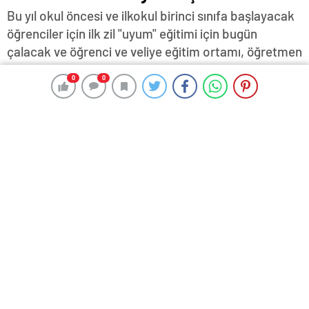
Bu yıl okul öncesi ve ilkokul birinci sınıfa başlayacak
öğrenciler için ilk zil "uyum" eğitimi için bugün
çalacak ve öğrenci ve veliye eğitim ortamı, öğretmen
ve arkadaşlarını tanıtan uyum haftası programında
0
0
0
0
veliler, öğrenciler ve öğretmenler tanışma etkinlikleri
ile desteklenecek…
1 Eylül 2024 16:45
ABONE OL
News