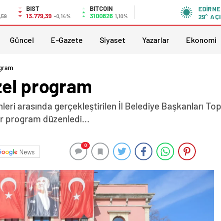
BIST
BITCOIN
EDIRNE
13.779,39
3100826
,59
-0,14%
1,10%
29°
AÇI
Güncel
E-Gazete
Siyaset
Yazarlar
Ekonomi
ogram
zel program
hleri arasında gerçekleştirilen İl Belediye Başkanları T
bir program düzenledi…
0
News