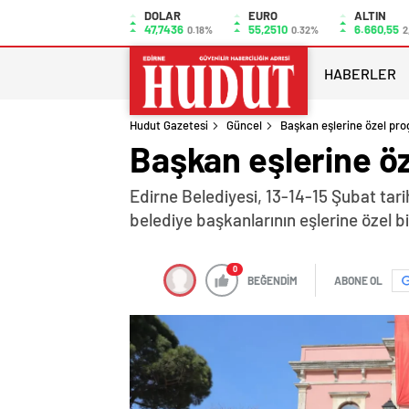
DOLAR
EURO
ALTIN
47,7436
55,2510
6.660,55
0.18%
0.32%
2
HABERLER
Hudut Gazetesi
Güncel
Başkan eşlerine özel pr
Başkan eşlerine ö
Edirne Belediyesi, 13-14-15 Şubat tari
belediye başkanlarının eşlerine özel 
0
BEĞENDİM
ABONE OL