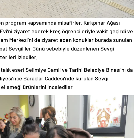
en program kapsamında misafirler, Kırkpınar Ağası
i’ni ziyaret ederek kreş öğrencileriyle vakit geçirdi ve
aşam Merkezi’ni de ziyaret eden konuklar burada sunulan
Şubat Sevgililer Günü sebebiyle düzenlenen Sevgi
erileri izlediler.
alık eseri Selimiye Camii ve Tarihi Belediye Binası’nı da
diyesi’nce Saraçlar Caddesi’nde kurulan Sevgi
 el emeği ürünlerini incelediler.