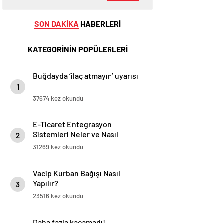
SON DAKİKA
HABERLERİ
KATEGORİNİN POPÜLERLERİ
Buğdayda ‘ilaç atmayın’ uyarısı
1
37674 kez okundu
E-Ticaret Entegrasyon
Sistemleri Neler ve Nasıl
2
Yapılır?
31269 kez okundu
Vacip Kurban Bağışı Nasıl
Yapılır?
3
23516 kez okundu
Daha fazla kaçamadı!