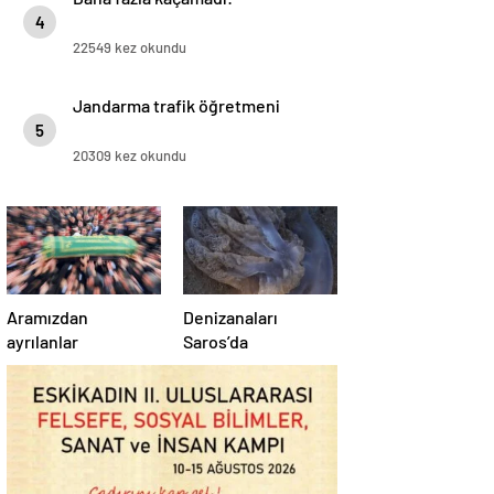
4
22549 kez okundu
Jandarma trafik öğretmeni
5
20309 kez okundu
Aramızdan
Denizanaları
ayrılanlar
Saros’da