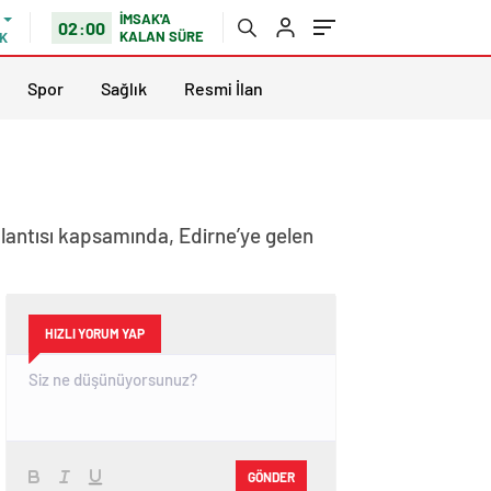
İMSAK'A
02:00
KALAN SÜRE
K
Spor
Sağlık
Resmi İlan
oplantısı kapsamında, Edirne’ye gelen
HIZLI YORUM YAP
GÖNDER