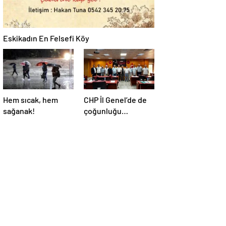
Eskikadın En Felsefi Köy
Hem sıcak, hem
CHP İl Genel’de de
sağanak!
çoğunluğu
kaybetti!