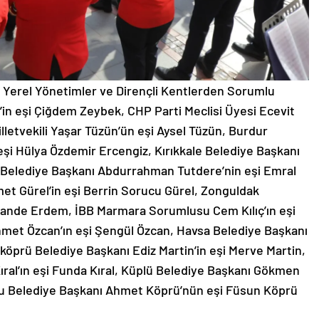
 Yerel Yönetimler ve Dirençli Kentlerden Sorumlu
in eşi Çiğdem Zeybek, CHP Parti Meclisi Üyesi Ecevit
illetvekili Yaşar Tüzün’ün eşi Aysel Tüzün, Burdur
eşi Hülya Özdemir Ercengiz, Kırıkkale Belediye Başkanı
 Belediye Başkanı Abdurrahman Tutdere’nin eşi Emral
et Gürel’in eşi Berrin Sorucu Gürel, Zonguldak
Hande Erdem, İBB Marmara Sorumlusu Cem Kılıç’ın eşi
hmet Özcan’ın eşi Şengül Özcan, Havsa Belediye Başkanı
köprü Belediye Başkanı Ediz Martin’in eşi Merve Martin,
ral’ın eşi Funda Kıral, Küplü Belediye Başkanı Gökmen
zlu Belediye Başkanı Ahmet Köprü’nün eşi Füsun Köprü