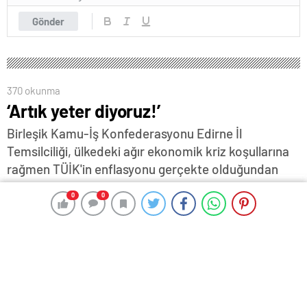
Gönder
370 okunma
‘Artık yeter diyoruz!’
Birleşik Kamu-İş Konfederasyonu Edirne İl
Temsilciliği, ülkedeki ağır ekonomik kriz koşullarına
rağmen TÜİK'in enflasyonu gerçekte olduğundan
daha düşük göstermeye devam ettiğine dikkat
0
0
0
0
çekerek, memura yüzde 50 zam algısının da,
enflasyon farkının da gerçekçi olmadığını bildirdi…
4 Ocak 2024 17:46
ABONE OL
News