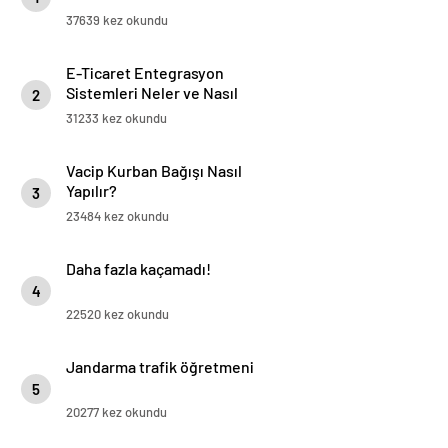
37639 kez okundu
E-Ticaret Entegrasyon
Sistemleri Neler ve Nasıl
2
Yapılır?
31233 kez okundu
Vacip Kurban Bağışı Nasıl
Yapılır?
3
23484 kez okundu
Daha fazla kaçamadı!
4
22520 kez okundu
Jandarma trafik öğretmeni
5
20277 kez okundu