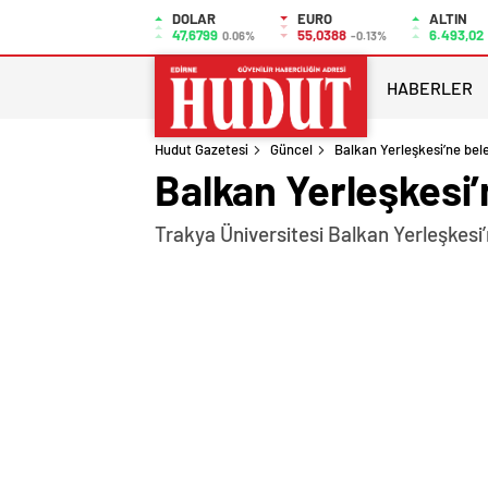
DOLAR
EURO
ALTIN
47,6799
55,0388
6.493,02
0.06%
-0.13%
HABERLER
Hudut Gazetesi
Güncel
Balkan Yerleşkesi’ne bele
Balkan Yerleşkesi’
Trakya Üniversitesi Balkan Yerleşkesi’