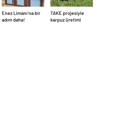
Enez Limanı’na bir
TAKE projesiyle
adım daha!
karpuz üretimi