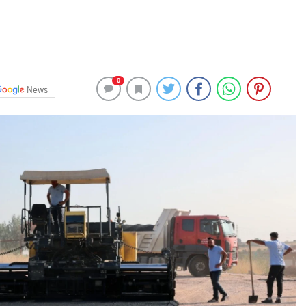
0
News