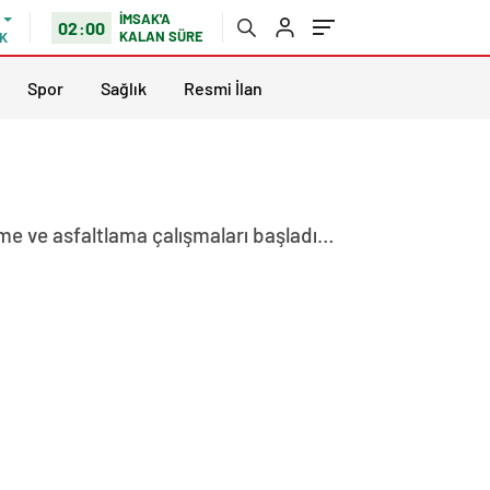
İMSAK'A
02:00
KALAN SÜRE
K
Spor
Sağlık
Resmi İlan
leme ve asfaltlama çalışmaları başladı…