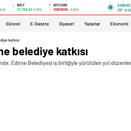
BIST
BITCOIN
EDIRNE
13.798,82
3063600
0,01
0,70%
-0,50%
33°
AÇI
Güncel
E-Gazete
Siyaset
Yazarlar
Ekonomi
diye katkısı
ne belediye katkısı
nde, Edirne Belediyesi iş birliğiyle yürütülen yol düzen