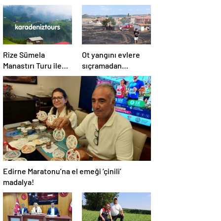
Rize Sümela
Ot yangını evlere
Manastırı Turu ile
sıçramadan
Tarih ve Doğayı Bir
söndürüldü!
Arada Keşfedin
Edirne Maratonu’na el emeği ‘çinili’
madalya!