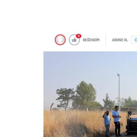
0
BEĞENDİM
ABONE OL