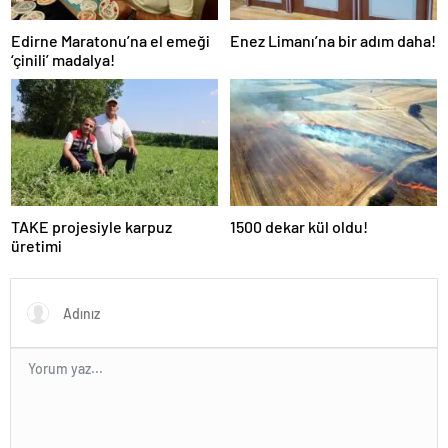
Edirne Maratonu’na el emeği
Enez Limanı’na bir adım daha!
‘çinili’ madalya!
TAKE projesiyle karpuz
1500 dekar kül oldu!
üretimi