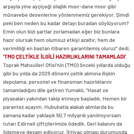
arpayla yine ayçiçeği silajlık mısır-dane mısır gibi
münavebe desenlerine yönlenmemiz gerekiyor. Şimdi
peki ben neden bu kadar detayı buradan söylüyorum?
Emin olun bizi şartlar zorlamadan eğer biz bunlara
hazır olursak hem olumsuz etkiyi azaltır, hem de
verimliliği en baştan itibaren garantilemiş oluruz” dedi.
‘TMO ÇELTİKLE İLGİLİ HAZIRLIKLARINI TAMAMLADI’
Toprak Mahsulleri Ofisi’nin (TMO) önceki yıllarda olduğu
gibi bu yılda da 2025 dönemi çeltik alımına ilişkin
depolama, personel ve finansman hazırlıklarını
tamamladığını dile getiren Yumaklı, “Hasat ve
piyasaları yakından takip etmeye başladık. Hemen bir
parantez açayım. Hububatla alakalı alımlarda bu
zamana kadar yaklaşık 50.7 milyardı yanılmıyorsam
tutarı Edirneli çiftçilerimize ödedik. Geri kalanını da
ödemeye devam ediyoruz. İhtiyaç olması durumunda