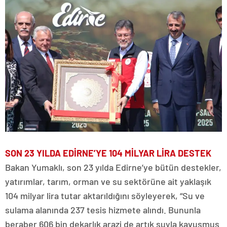
SON 23 YILDA EDİRNE’YE 104 MİLYAR LİRA DESTEK
Bakan Yumaklı, son 23 yılda Edirne’ye bütün destekler,
yatırımlar, tarım, orman ve su sektörüne ait yaklaşık
104 milyar lira tutar aktarıldığını söyleyerek, “Su ve
sulama alanında 237 tesis hizmete alındı. Bununla
beraber 606 bin dekarlık arazi de artık suyla kavuşmuş