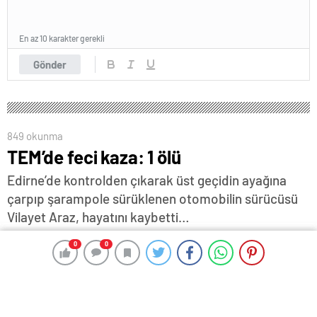
En az 10 karakter gerekli
Gönder
849 okunma
TEM’de feci kaza: 1 ölü
Edirne’de kontrolden çıkarak üst geçidin ayağına
çarpıp şarampole sürüklenen otomobilin sürücüsü
Vilayet Araz, hayatını kaybetti…
12 Eylül 2025 14:29
ABONE OL
News
0
0
0
0