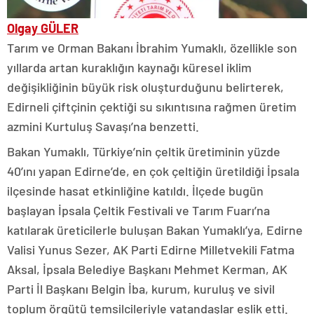
Olgay GÜLER
Tarım ve Orman Bakanı İbrahim Yumaklı, özellikle son
yıllarda artan kuraklığın kaynağı küresel iklim
değişikliğinin büyük risk oluşturduğunu belirterek,
Edirneli çiftçinin çektiği su sıkıntısına rağmen üretim
azmini Kurtuluş Savaşı’na benzetti.
Bakan Yumaklı, Türkiye’nin çeltik üretiminin yüzde
40’ını yapan Edirne’de, en çok çeltiğin üretildiği İpsala
ilçesinde hasat etkinliğine katıldı. İlçede bugün
başlayan İpsala Çeltik Festivali ve Tarım Fuarı’na
katılarak üreticilerle buluşan Bakan Yumaklı’ya, Edirne
Valisi Yunus Sezer, AK Parti Edirne Milletvekili Fatma
Aksal, İpsala Belediye Başkanı Mehmet Kerman, AK
Parti İl Başkanı Belgin İba, kurum, kuruluş ve sivil
toplum örgütü temsilcileriyle vatandaşlar eşlik etti.