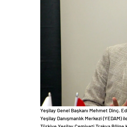
Yeşilay Genel Başkanı Mehmet Dinç, Edir
Yeşilay Danışmanlık Merkezi (YEDAM) il
Türkiye Yeşilay Cemiyeti Trakya Bölge 