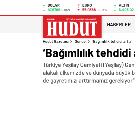
DOLAR
EURO
ALTIN
47,6799
55,0388
6.493,02
0.06%
-0.13%
HABERLER
Hudut Gazetesi
Güncel
‘Bağımlılık tehdidi arttı’
‘Bağımlılık tehdidi 
Türkiye Yeşilay Cemiyeti (Yeşilay) Gen
alakalı ülkemizde ve dünyada büyük bi
de gayretimizi arttırmamız gerekiyor" 