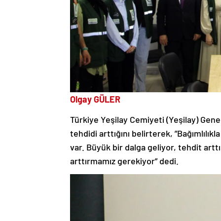
Olgay GÜLER
Türkiye Yeşilay Cemiyeti (Yeşilay) Gen
tehdidi arttığını belirterek, ”Bağımlılı
var. Büyük bir dalga geliyor, tehdit art
arttırmamız gerekiyor” dedi.