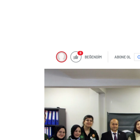
0
BEĞENDİM
ABONE OL