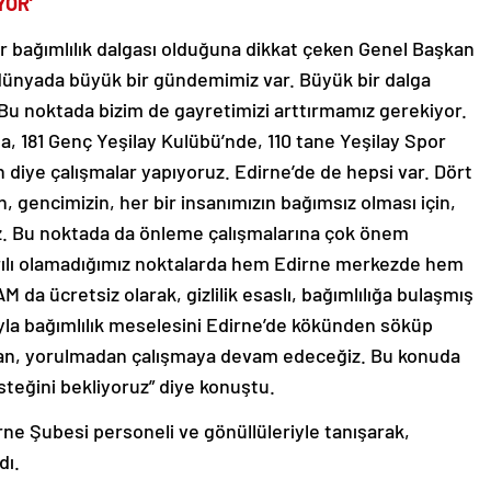
YOR’
 bağımlılık dalgası olduğuna dikkat çeken Genel Başkan
e dünyada büyük bir gündemimiz var. Büyük bir dalga
. Bu noktada bizim de gayretimizi arttırmamız gerekiyor.
, 181 Genç Yeşilay Kulübü’nde, 110 tane Yeşilay Spor
 diye çalışmalar yapıyoruz. Edirne’de de hepsi var. Dört
 gencimizin, her bir insanımızın bağımsız olması için,
uz. Bu noktada da önleme çalışmalarına çok önem
rılı olamadığımız noktalarda hem Edirne merkezde hem
 da ücretsiz olarak, gizlilik esaslı, bağımlılığa bulaşmış
ıyla bağımlılık meselesini Edirne’de kökünden söküp
adan, yorulmadan çalışmaya devam edeceğiz. Bu konuda
teğini bekliyoruz” diye konuştu.
ne Şubesi personeli ve gönüllüleriyle tanışarak,
dı.