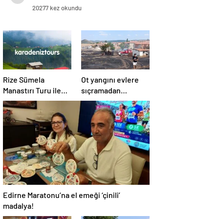
20277 kez okundu
Rize Sümela
Ot yangını evlere
Manastırı Turu ile
sıçramadan
Tarih ve Doğayı Bir
söndürüldü!
Arada Keşfedin
Edirne Maratonu’na el emeği ‘çinili’
madalya!