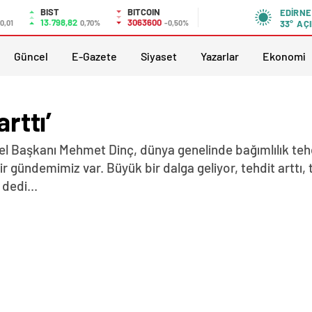
BIST
BITCOIN
EDIRNE
13.798,82
3063600
0,01
0,70%
-0,50%
33°
AÇI
Güncel
E-Gazete
Siyaset
Yazarlar
Ekonomi
arttı’
el Başkanı Mehmet Dinç, dünya genelinde bağımlılık tehdid
r gündemimiz var. Büyük bir dalga geliyor, tehdit arttı,
dedi...