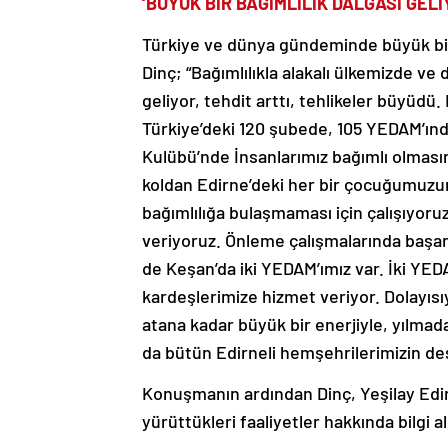
‘BÜYÜK BİR BAĞIMLILIK DALGASI GELİ
Türkiye ve dünya gündeminde büyük bir
Dinç; “Bağımlılıkla alakalı ülkemizde v
geliyor, tehdit arttı, tehlikeler büyüdü
Türkiye’deki 120 şubede, 105 YEDAM’ında
Kulübü’nde İnsanlarımız bağımlı olmasın
koldan Edirne’deki her bir çocuğumuzun,
bağımlılığa bulaşmaması için çalışıyor
veriyoruz. Önleme çalışmalarında başa
de Keşan’da iki YEDAM’ımız var. İki YEDAM
kardeşlerimize hizmet veriyor. Dolayıs
atana kadar büyük bir enerjiyle, yılm
da bütün Edirneli hemşehrilerimizin des
Konuşmanın ardından Dinç, Yeşilay Edir
yürüttükleri faaliyetler hakkında bilgi al