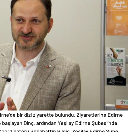
ne’de bir dizi ziyarette bulundu. Ziyaretlerine Edirne
e başlayan Dinç, ardından Yeşilay Edirne Şubesi’nde
Koordinatörü Sebahattin Bilgiç, Yeşilay Edirne Şube