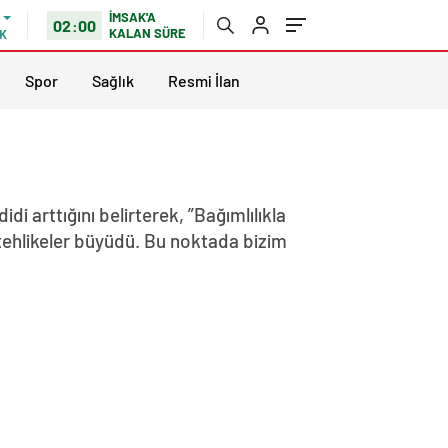
İMSAK'A
02:00
KALAN SÜRE
K
Spor
Sağlık
Resmi İlan
i arttığını belirterek, ”Bağımlılıkla
 tehlikeler büyüdü. Bu noktada bizim