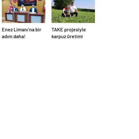
Enez Limanı’na bir
TAKE projesiyle
adım daha!
karpuz üretimi