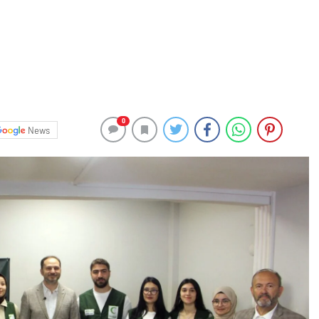
0
News