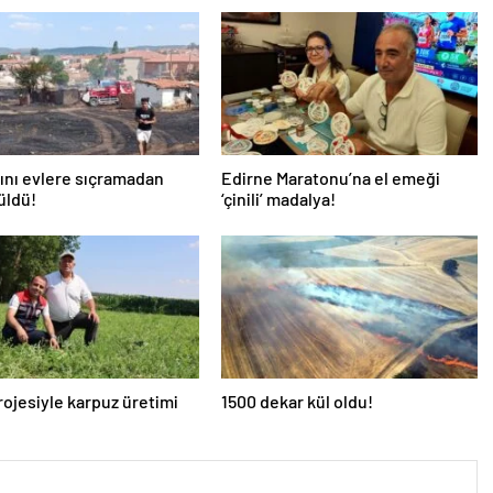
ını evlere sıçramadan
Edirne Maratonu’na el emeği
üldü!
‘çinili’ madalya!
ojesiyle karpuz üretimi
1500 dekar kül oldu!