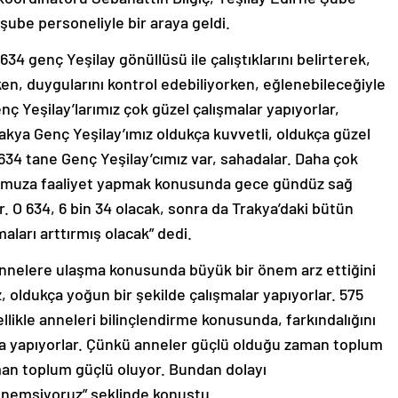
şube personeliyle bir araya geldi.
34 genç Yeşilay gönüllüsü ile çalıştıklarını belirterek,
eyken, duygularını kontrol edebiliyorken, eğlenebileceğiyle
ç Yeşilay’larımız çok güzel çalışmalar yapıyorlar,
rakya Genç Yeşilay’ımız oldukça kuvvetli, oldukça güzel
 634 tane Genç Yeşilay’cımız var, sahadalar. Daha çok
muza faaliyet yapmak konusunda gece gündüz sağ
ar. O 634, 6 bin 34 olacak, sonra da Trakya’daki bütün
aları arttırmış olacak” dedi.
annelere ulaşma konusunda büyük bir önem arz ettiğini
 oldukça yoğun bir şekilde çalışmalar yapıyorlar. 575
llikle anneleri bilinçlendirme konusunda, farkındalığını
a yapıyorlar. Çünkü anneler güçlü olduğu zaman toplum
man toplum güçlü oluyor. Bundan dolayı
önemsiyoruz” şeklinde konuştu.