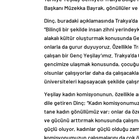
Başkanı Müzekka Bayrak, gönüllüler ve 
Dinç, buradaki açıklamasında Trakya’da 6
“Bilinçli bir şekilde insan zihni yerind
alakalı kültür oluşturmak konusunda Gen
onlarla da gurur duyuyoruz. Özellikle T
çalışan bir Genç Yeşilay’ımız. Trakya’da
gencimize ulaşmak konusunda, çocuğu
olsunlar çalışıyorlar daha da çalışacakl
üniversiteleri kapsayacak şekilde çalışm
Yeşilay kadın komisyonunun, özellikle 
dile getiren Dinç; “Kadın komisyonumuz,
tane kadın gönüllümüz var; onlar da öze
ve gücünü arttırmak konusunda çalışm
güçlü oluyor, kadınlar güçlü olduğu za
komisyonumuzun çalışmalarını da çok 