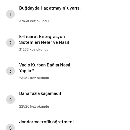
Buğdayda ‘ilaç atmayın’ uyarısı
1
37639 kez okundu
E-Ticaret Entegrasyon
Sistemleri Neler ve Nasıl
2
Yapılır?
31233 kez okundu
Vacip Kurban Bağışı Nasıl
Yapılır?
3
23484 kez okundu
Daha fazla kaçamadı!
4
22520 kez okundu
Jandarma trafik öğretmeni
5