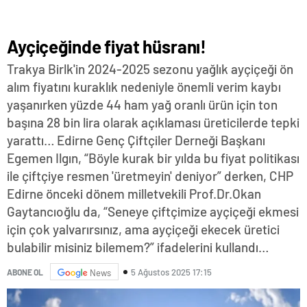
Ayçiçeğinde fiyat hüsranı!
Trakya Birlk'in 2024-2025 sezonu yağlık ayçiçeği ön
alım fiyatını kuraklık nedeniyle önemli verim kaybı
yaşanırken yüzde 44 ham yağ oranlı ürün için ton
başına 28 bin lira olarak açıklaması üreticilerde tepki
yarattı… Edirne Genç Çiftçiler Derneği Başkanı
Egemen Ilgın, “Böyle kurak bir yılda bu fiyat politikası
ile çiftçiye resmen 'üretmeyin' deniyor” derken, CHP
Edirne önceki dönem milletvekili Prof.Dr.Okan
Gaytancıoğlu da, “Seneye çiftçimize ayçiçeği ekmesi
için çok yalvarırsınız, ama ayçiçeği ekecek üretici
bulabilir misiniz bilemem?” ifadelerini kullandı…
5 Ağustos 2025 17:15
ABONE OL
News