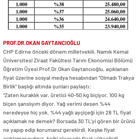
PROF.DR.OKAN GAYTANCIOĞLU
CHP Edirne önceki dönem milletvekili, Namık Kemal
Üniversitesi Ziraat Fakültesi Tarım Ekonomisi Bölümü
Öğretim Üyesi Prof.Dr.Okan Gaytancıoğlu, açıklanan
fiyat üzerine sosyal medya hesabından “Olmadı Trakya
Birlik” başlığı altında şunları paylaştı:
“Zaten kuraklık var, üretici 40-50 kg biçiyor, 100 kg
biçen şanslıyım diyor. Yağ verimi desen %44
neredeyse hiç yok. %44 yağlı ayçiçeği için 28 TL fiyat
açıklamak ne demek? Borsada 30 TL’yi gören bir ürünü
ne yapıp edip korumanız gerekirdi. Keşke fiyat
açıklamasaydınız, belki piyasada fiyat yükselirdi.