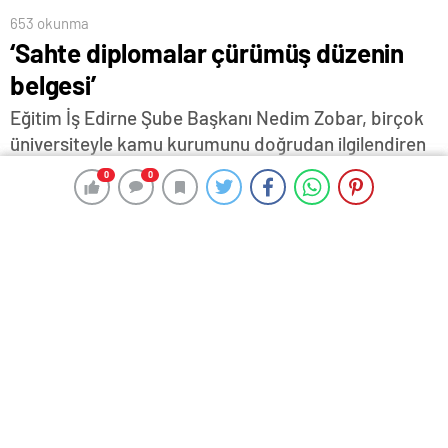
653 okunma
‘Sahte diplomalar çürümüş düzenin
belgesi’
Eğitim İş Edirne Şube Başkanı Nedim Zobar, birçok
üniversiteyle kamu kurumunu doğrudan ilgilendiren
'sahte diploma çetesi' iddialarının ülkemizde yalnızca
0
0
0
0
bireysel değil, kurumsal yozlaşmanın da boyutlarını
gözler önüne serdiğini söyledi…
5 Ağustos 2025 17:24
ABONE OL
News