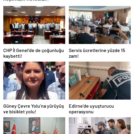
CHP İl Genel’de de çoğunluğu
Servis ücretlerine yüzde 15
kaybetti!
zam!
Güney Çevre Yolu’na yürüyüş
Edirne’de uyuşturucu
ve bisiklet yolu!
operasyonu