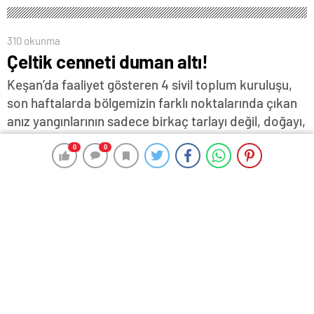
310 okunma
Çeltik cenneti duman altı!
Keşan’da faaliyet gösteren 4 sivil toplum kuruluşu,
son haftalarda bölgemizin farklı noktalarında çıkan
anız yangınlarının sadece birkaç tarlayı değil, doğayı,
insan sağlığını ve yaşamı tehdit eder hale geldiğine
0
0
0
0
dikkat çekerek, başta Çeltik Üreticileri Birliği, Keşan
ve İpsala Kaymakamlıkları, yerel yönetimler, sağlık
kurumları, ziraat odaları ve tüm çiftçi örgütleri, bu
konuda acil, etkin ve kalıcı önlemler almaları
konusunda çağrıda bulundu…
23 Ekim 2025 16:44
ABONE OL
News