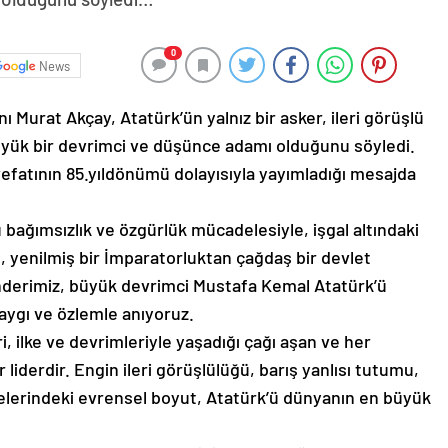
0
News
 Murat Akçay, Atatürk’ün yalnız bir asker, ileri görüşlü
üyük bir devrimci ve düşünce adamı olduğunu söyledi.
efatının 85.yıldönümü dolayısıyla yayımladığı mesajda
 bağımsızlık ve özgürlük mücadelesiyle, işgal altındaki
 yenilmiş bir İmparatorluktan çağdaş bir devlet
nderimiz, büyük devrimci Mustafa Kemal Atatürk’ü
saygı ve özlemle anıyoruz.
i, ilke ve devrimleriyle yaşadığı çağı aşan ve her
iderdir. Engin ileri görüşlülüğü, barış yanlısı tutumu,
elerindeki evrensel boyut, Atatürk’ü dünyanın en büyük