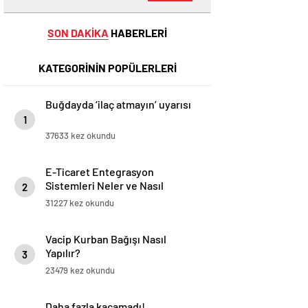
SON DAKİKA
HABERLERİ
KATEGORİNİN POPÜLERLERİ
Buğdayda ‘ilaç atmayın’ uyarısı
1
37633 kez okundu
E-Ticaret Entegrasyon
Sistemleri Neler ve Nasıl
2
Yapılır?
31227 kez okundu
Vacip Kurban Bağışı Nasıl
Yapılır?
3
23479 kez okundu
Daha fazla kaçamadı!