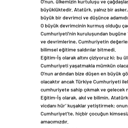
O’nun, ülkemizin kurtuluşu ve çağdaşla
büyüklüktedir. Atatürk, yalnız bir asker
büyük bir devrimci ve düşünce adamıdı
O büyük devrimcinin kurmuş olduğu çağ
Cumhuriyeti’nin kuruluşundan bugüne 100
ve devrimlerine, Cumhuriyetin değerleri
bilimsel eğitime saldırılar bitmedi.
Eğitim-İş olarak altını çiziyoruz ki; bu
Cumhuriyeti yaşatmakla mümkün olacak
O’nun ardından bize düşen en büyük gö
olacaktır ancak Türkiye Cumhuriyeti ile
cumhuriyete sahip çıkmak ve gelecek ne
Eğitim-İş olarak, akıl ve bilimin, Atatürk 
vicdanı hür’ kuşaklar yetiştirmek; onu
Cumhuriyet’te, hiçbir çocuğun kimsesi
amacımızdır.