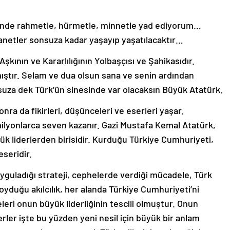
ümünde rahmetle, hürmetle, minnetle yad ediyorum…
manetler sonsuza kadar yaşayıp yaşatılacaktır…
Aşkının ve Kararlılığının Yolbaşçısı ve Şahikasıdır.
lmıştır. Selam ve dua olsun sana ve senin ardından
uza dek Türk’ün sinesinde var olacaksın Büyük Atatürk.
ra da fikirleri, düşünceleri ve eserleri yaşar.
milyonlarca seven kazanır. Gazi Mustafa Kemal Atatürk,
yük liderlerden birisidir. Kurduğu Türkiye Cumhuriyeti,
eseridir.
yguladığı strateji, cephelerde verdiği mücadele, Türk
oyduğu akılcılık, her alanda Türkiye Cumhuriyeti’ni
leri onun büyük liderliğinin tescili olmuştur. Onun
ler işte bu yüzden yeni nesil için büyük bir anlam