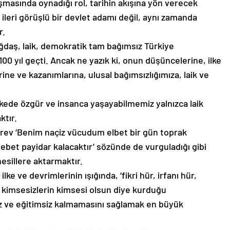
şmasında oynadığı rol, tarihin akışına yön verecek
, ileri görüşlü bir devlet adamı değil, aynı zamanda
r.
daş, laik, demokratik tam bağımsız Türkiye
 yıl geçti. Ancak ne yazık ki, onun düşüncelerine, ilke
ne ve kazanımlarına, ulusal bağımsızlığımıza, laik ve
 ülkede özgür ve insanca yaşayabilmemiz yalnızca laik
tır.
rev ‘Benim naçiz vücudum elbet bir gün toprak
lebet payidar kalacaktır’ sözünde de vurguladığı gibi
sillere aktarmaktır.
ilke ve devrimlerinin ışığında, ‘fikri hür, irfanı hür,
n kimsesizlerin kimsesi olsun diye kurduğu
z ve eğitimsiz kalmamasını sağlamak en büyük