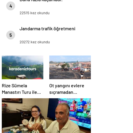
4
22515 kez okundu
Jandarma trafik öğretmeni
5
20272 kez okundu
Rize Sümela
Ot yangını evlere
Manastırı Turu ile
sıçramadan
Tarih ve Doğayı Bir
söndürüldü!
Arada Keşfedin