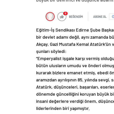
0
BEĞENDİM
ABONE OL
Eğitim-İş Sendikası Edirne Şube Başkanı
bir devlet adamı değil, aynı zamanda b
Akçay, Gazi Mustafa Kemal Atatürk’ün v
şunları söyledi:
“Emperyalist işgale karşı vermiş olduğu
bütün ulusların umudu ve önderi olmuş,
kurarak bizlere emanet etmiş, ebedi ö
aramızdan ayrılışının 85. yılında sevgi, 
Atatürk, düşünceleri, başarıları, eserler
dönemde güncelliğini koruyan büyük bir l
insani değerlere verdiği önem, düşünc
liderlerinden biri yapmıştır.