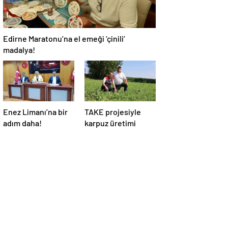
Edirne Maratonu’na el emeği ‘çinili’
madalya!
Enez Limanı’na bir
TAKE projesiyle
adım daha!
karpuz üretimi