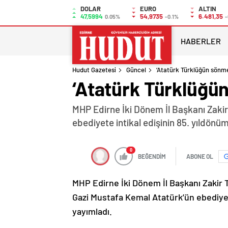
DOLAR
EURO
ALTIN
47,5994
54,9735
6.481,35
0.05%
-0.1%
-
HABERLER
Hudut Gazetesi
Güncel
‘Atatürk Türklüğün sönme
‘Atatürk Türklüğü
MHP Edirne İki Dönem İl Başkanı Zaki
ebediyete intikal edişinin 85. yıldönü
0
BEĞENDİM
ABONE OL
MHP Edirne İki Dönem İl Başkanı Zakir 
Gazi Mustafa Kemal Atatürk’ün ebediyete
yayımladı.