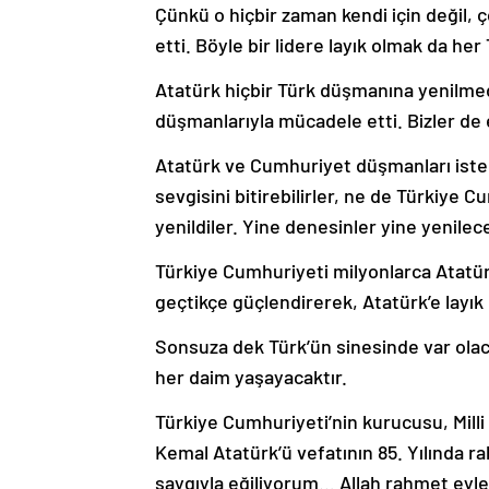
Çünkü o hiçbir zaman kendi için değil, 
etti. Böyle bir lidere layık olmak da her 
Atatürk hiçbir Türk düşmanına yenilmed
düşmanlarıyla mücadele etti. Bizler de
Atatürk ve Cumhuriyet düşmanları isted
sevgisini bitirebilirler, ne de Türkiye C
yenildiler. Yine denesinler yine yenile
Türkiye Cumhuriyeti milyonlarca Atatü
geçtikçe güçlendirerek, Atatürk’e layık 
Sonsuza dek Türk’ün sinesinde var olac
her daim yaşayacaktır.
Türkiye Cumhuriyeti’nin kurucusu, Milli
Kemal Atatürk’ü vefatının 85. Yılında r
saygıyla eğiliyorum… Allah rahmet eyles