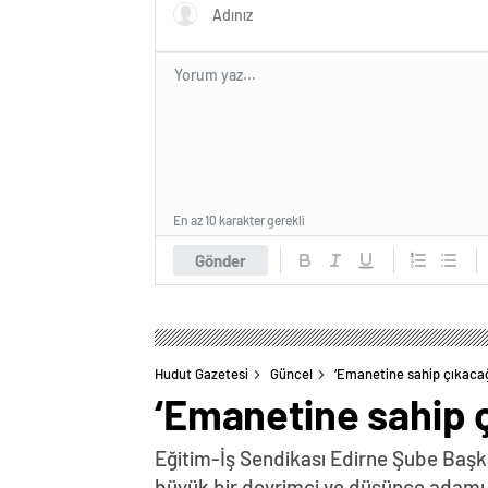
En az 10 karakter gerekli
Gönder
Hudut Gazetesi
Güncel
‘Emanetine sahip çıkacağ
‘Emanetine sahip ç
Eğitim-İş Sendikası Edirne Şube Başkan
büyük bir devrimci ve düşünce adamı