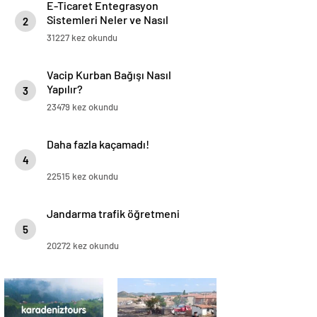
E-Ticaret Entegrasyon
Sistemleri Neler ve Nasıl
2
Yapılır?
31227 kez okundu
Vacip Kurban Bağışı Nasıl
Yapılır?
3
23479 kez okundu
Daha fazla kaçamadı!
4
22515 kez okundu
Jandarma trafik öğretmeni
5
20272 kez okundu