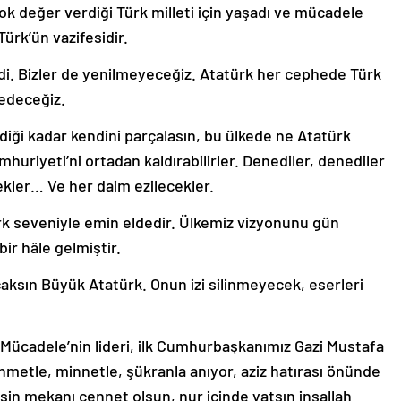
çok değer verdiği Türk milleti için yaşadı ve mücadele
Türk’ün vazifesidir.
i. Bizler de yenilmeyeceğiz. Atatürk her cephede Türk
 edeceğiz.
iği kadar kendini parçalasın, bu ülkede ne Atatürk
umhuriyeti’ni ortadan kaldırabilirler. Denediler, denediler
cekler… Ve her daim ezilecekler.
rk seveniyle emin eldedir. Ülkemiz vizyonunu gün
bir hâle gelmiştir.
aksın Büyük Atatürk. Onun izi silinmeyecek, eserleri
 Mücadele’nin lideri, ilk Cumhurbaşkanımız Gazi Mustafa
ahmetle, minnetle, şükranla anıyor, aziz hatırası önünde
in mekanı cennet olsun, nur içinde yatsın inşallah.