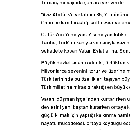
Tercan, mesajında şunlara yer verdi:
“Aziz Atatürk’ü vefatının 85. Yıl dön
Onun bizlere bıraktığı kutlu eser ve e
O, Türk’ün Yılmayan, Yıkılmayan İstiklal 
Tarihe, Türk’ün kanıyla ve canıyla yazı
şehadete koşan Vatan Evlatlarına. Sons
Büyük devlet adamı odur ki, öldükten son
Milyonlarca sevenini korur ve üzerine 
Türk tarihinde bu özellikleri taşıyan bü
Türk milletine miras bıraktığı en büyük 
Vatanı düşman işgalinden kurtarırken u
devletini yeni baştan kurarken ortaya k
güçlü kılmak için yaptığı kalkınma hamle
hayatı, mücadelesi, ortaya koyduğu eser