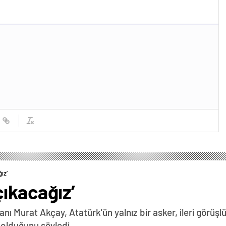
ız’
ıkacağız’
ı Murat Akçay, Atatürk'ün yalnız bir asker, ileri görüşl
 olduğunu söyledi…