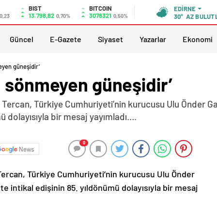
BIST
BITCOIN
EDIRNE
13.798,82
3078321
0,23
0,70%
0,50%
30°
AZ BULUT
Güncel
E-Gazete
Siyaset
Yazarlar
Ekonomi
yen güneşidir’
n sönmeyen güneşidir’
r Tercan, Türkiye Cumhuriyeti’nin kurucusu Ulu Önder G
mü dolayısıyla bir mesaj yayımladı….
0
News
Tercan, Türkiye Cumhuriyeti’nin kurucusu Ulu Önder
 intikal edişinin 85. yıldönümü dolayısıyla bir mesaj