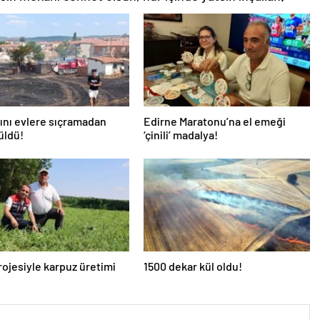
ını evlere sıçramadan
Edirne Maratonu’na el emeği
üldü!
‘çinili’ madalya!
ojesiyle karpuz üretimi
1500 dekar kül oldu!