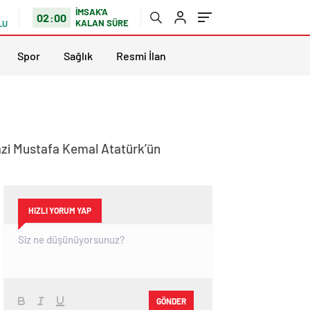
İMSAK'A
02:00
KALAN SÜRE
LU
Spor
Sağlık
Resmi İlan
azi Mustafa Kemal Atatürk’ün
HIZLI YORUM YAP
GÖNDER