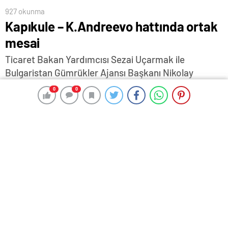
927 okunma
Kapıkule – K.Andreevo hattında ortak
mesai
Ticaret Bakan Yardımcısı Sezai Uçarmak ile
Bulgaristan Gümrükler Ajansı Başkanı Nikolay
Shushkov başkanlığında, iki ülke arasındaki sınır
0
0
0
0
geçişlerinin hızlı ve güvenli sürdürülmesine yönelik
işbirliği alanları Kapıkule’de yapılan toplantıda
değerlendirildi…
5 Temmuz 2026 16:05
ABONE OL
News