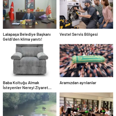
Lalapaşa Belediye Başkanı
Vestel Servis Bölgesi
Geldi’den klima yanıtı!
Baba Koltuğu Almak
Aramızdan ayrılanlar
İsteyenler Nereyi Ziyaret
Edebilir?