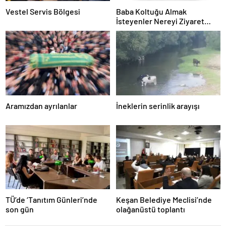
Vestel Servis Bölgesi
Baba Koltuğu Almak
İsteyenler Nereyi Ziyaret
Edebilir?
Aramızdan ayrılanlar
İneklerin serinlik arayışı
TÜ’de ‘Tanıtım Günleri’nde
Keşan Belediye Meclisi’nde
son gün
olağanüstü toplantı