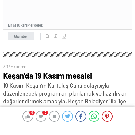
En az 10 karakter gerekli
Gönder
307 okunma
Keşan’da 19 Kasım mesaisi
19 Kasım Keşan’ın Kurtuluş Günü dolayısıyla
düzenlenecek programları planlamak ve hazırlıkları
değerlendirmek amacıyla, Keşan Belediyesi ile ilçe
genelindeki oda ve borsa başkanları bir araya geldi…
0
0
0
0
12 Kasım 2025 18:00
ABONE OL
News