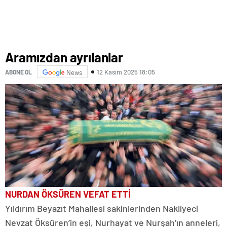
Aramızdan ayrılanlar
12 Kasım 2025 18:05
ABONE OL
News
NURDAN ÖKSÜREN VEFAT ETTİ
Yıldırım Beyazıt Mahallesi sakinlerinden Nakliyeci
Nevzat Öksüren’in eşi, Nurhayat ve Nurşah’ın anneleri,