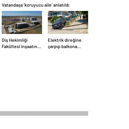
Vatandaşa ‘koruyucu aile’ anlatıldı
Diş Hekimliği
Elektrik direğine
Fakültesi inşaatında
çarpıp balkona
pürüz!
girdi!