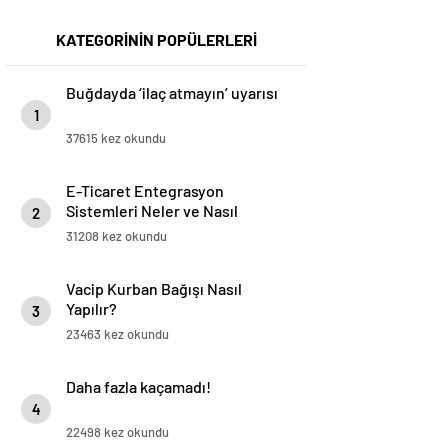
KATEGORİNİN POPÜLERLERİ
Buğdayda ‘ilaç atmayın’ uyarısı
1
37615 kez okundu
E-Ticaret Entegrasyon
Sistemleri Neler ve Nasıl
2
Yapılır?
31208 kez okundu
Vacip Kurban Bağışı Nasıl
Yapılır?
3
23463 kez okundu
Daha fazla kaçamadı!
4
22498 kez okundu