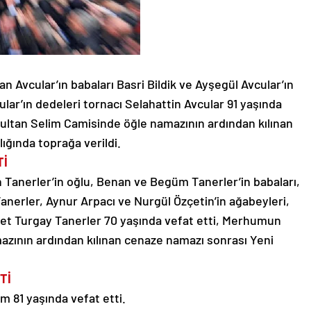
an Avcular’ın babaları Basri Bildik ve Ayşegül Avcular’ın
ar’ın dedeleri tornacı Selahattin Avcular 91 yaşında
ultan Selim Camisinde öğle namazının ardından kılınan
ığında toprağa verildi.
Tİ
 Tanerler’in oğlu, Benan ve Begüm Tanerler’in babaları,
anerler, Aynur Arpacı ve Nurgül Özçetin’in ağabeyleri,
met Turgay Tanerler 70 yaşında vefat etti, Merhumun
azının ardından kılınan cenaze namazı sonrası Yeni
Tİ
 81 yaşında vefat etti.