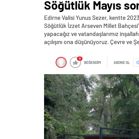
Söğütlük Mayıs so
Edirne Valisi Yunus Sezer, kentte 2023 
Söğütlük İzzet Arseven Millet Bahçesi
yapacağız ve vatandaşlarımız inşalla
açılışını ona düşünüyoruz. Çevre ve Şe
0
BEĞENDİM
ABONE OL