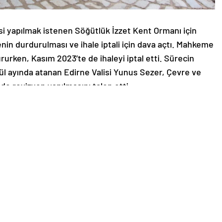
si yapılmak istenen Söğütlük İzzet Kent Ormanı için
enin durdurulması ve ihale iptali için dava açtı. Mahkeme
rurken, Kasım 2023’te de ihaleyi iptal etti. Sürecin
l ayında atanan Edirne Valisi Yunus Sezer, Çevre ve
ede revizyon yapılmasını talep etti.