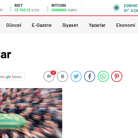
BIST
BITCOIN
EDIRNE
13.703,13
3069855
97
0,11%
0,90%
31°
AÇI
Güncel
E-Gazete
Siyaset
Yazarlar
Ekonomi
lar
0
News