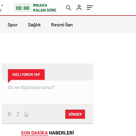
İMSAK'A
02:00
KALAN SÜRE
K
Spor
Sağlık
Resmi İlan
HIZLI YORUM YAP
GÖNDER
SON DAKİKA
HABERLERİ