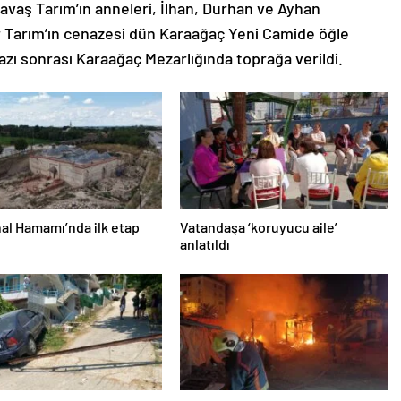
Savaş Tarım’ın anneleri, İlhan, Durhan ve Ayhan
ar Tarım’ın cenazesi dün Karaağaç Yeni Camide öğle
zı sonrası Karaağaç Mezarlığında toprağa verildi.
al Hamamı’nda ilk etap
Vatandaşa ‘koruyucu aile’
anlatıldı