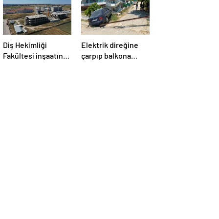
Diş Hekimliği
Elektrik direğine
Fakültesi inşaatında
çarpıp balkona
pürüz!
girdi!