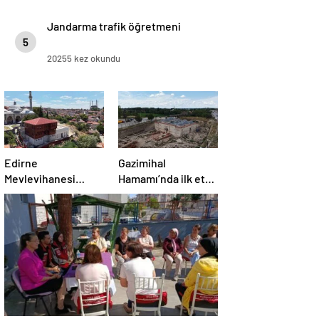
Jandarma trafik öğretmeni
5
20255 kez okundu
Edirne
Gazimihal
Mevlevihanesi
Hamamı’nda ilk etap
‘meclis’
bitti!
gündeminde