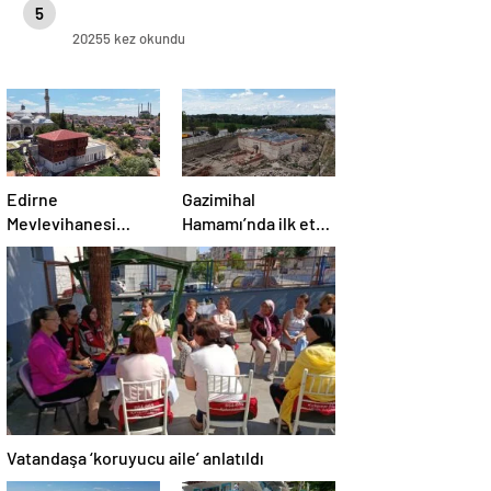
5
20255 kez okundu
Edirne
Gazimihal
Mevlevihanesi
Hamamı’nda ilk etap
‘meclis’
bitti!
gündeminde
Vatandaşa ‘koruyucu aile’ anlatıldı