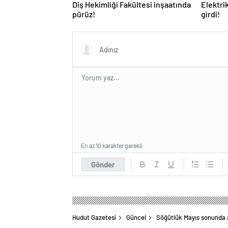
Diş Hekimliği Fakültesi inşaatında
Elektri
pürüz!
girdi!
En az 10 karakter gerekli
Gönder
Hudut Gazetesi
Güncel
Söğütlük Mayıs sonunda a