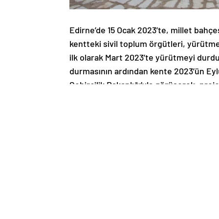
Edirne’de 15 Ocak 2023’te, millet bahçe
kentteki sivil toplum örgütleri, yürütm
ilk olarak Mart 2023’te yürütmeyi durdu
durmasının ardından kente 2023’ün Eylü
Şehircilik Bakanlığı’yla görüşerek, proj