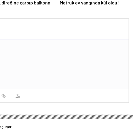
k direğine çarpıp balkona
Metruk ev yangında kül oldu!
çılıyor