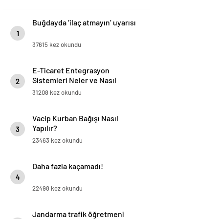
Buğdayda ‘ilaç atmayın’ uyarısı
1
37615 kez okundu
E-Ticaret Entegrasyon
Sistemleri Neler ve Nasıl
2
Yapılır?
31208 kez okundu
Vacip Kurban Bağışı Nasıl
Yapılır?
3
23463 kez okundu
Daha fazla kaçamadı!
4
22498 kez okundu
Jandarma trafik öğretmeni