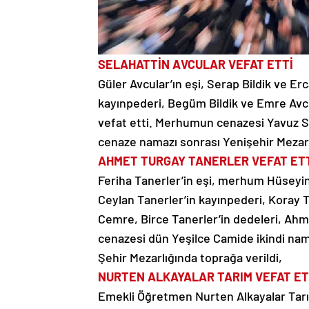
SELAHATTİN AVCULAR VEFAT ETTİ
Güler Avcular’ın eşi, Serap Bildik ve Erc
kayınpederi, Begüm Bildik ve Emre Avcul
vefat etti. Merhumun cenazesi Yavuz S
cenaze namazı sonrası Yenişehir Mezarl
AHMET TURGAY TANERLER VEFAT ET
Feriha Tanerler’in eşi, merhum Hüseyin
Ceylan Tanerler’in kayınpederi, Koray T
Cemre, Birce Tanerler’in dedeleri, Ah
cenazesi dün Yeşilce Camide ikindi nam
Şehir Mezarlığında toprağa verildi,
NURTEN ALKAYALAR TARIM VEFAT ET
Emekli Öğretmen Nurten Alkayalar Tarım