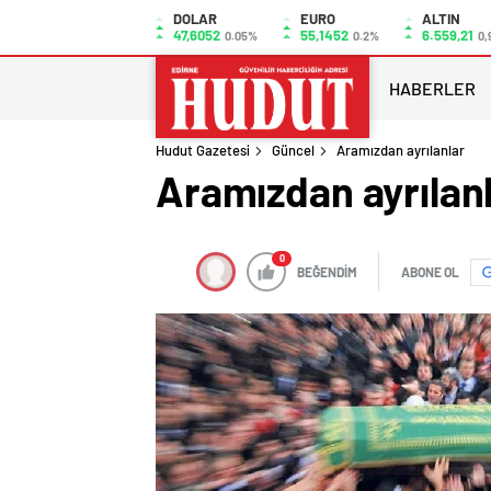
DOLAR
EURO
ALTIN
47,6052
55,1452
6.559,21
0.05%
0.2%
0,
HABERLER
Hudut Gazetesi
Güncel
Aramızdan ayrılanlar
Aramızdan ayrılan
0
BEĞENDİM
ABONE OL