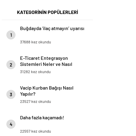
KATEGORİNİN POPÜLERLERİ
Buğdayda ‘ilaç atmayın’ uyarısı
1
37688 kez okundu
E-Ticaret Entegrasyon
Sistemleri Neler ve Nasıl
2
Yapılır?
31282 kez okundu
Vacip Kurban Bağışı Nasıl
Yapılır?
3
23527 kez okundu
Daha fazla kaçamadı!
4
22557 kez okundu