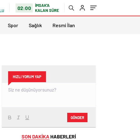
İMSAK'A
02:00
KALAN SÜRE
LU
Spor
Sağlık
Resmi İlan
HIZLI YORUM YAP
GÖNDER
SON DAKİKA
HABERLERİ