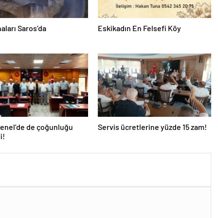
aları Saros’da
Eskikadın En Felsefi Köy
Genel’de de çoğunluğu
Servis ücretlerine yüzde 15 zam!
i!