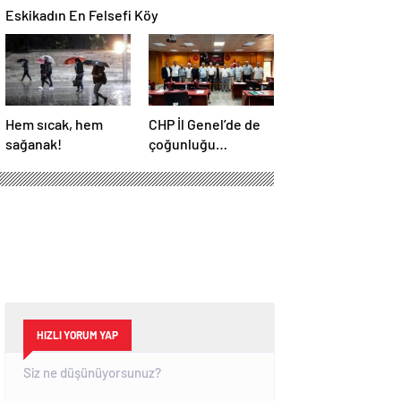
Eskikadın En Felsefi Köy
Hem sıcak, hem
CHP İl Genel’de de
sağanak!
çoğunluğu
kaybetti!
HIZLI YORUM YAP