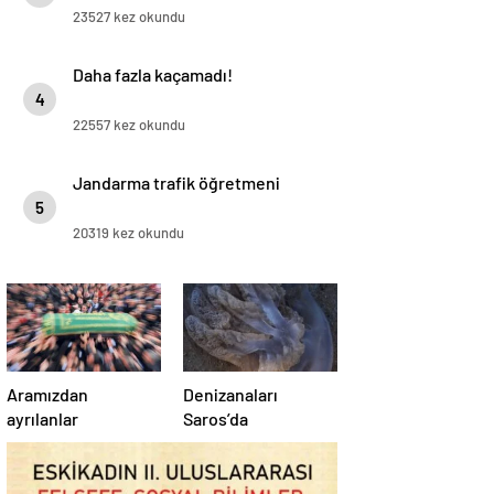
23527 kez okundu
Daha fazla kaçamadı!
4
22557 kez okundu
Jandarma trafik öğretmeni
5
20319 kez okundu
Aramızdan
Denizanaları
ayrılanlar
Saros’da