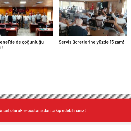
Genel’de de çoğunluğu
Servis ücretlerine yüzde 15 zam!
i!
ncel olarak e-postanızdan takip edebilirsiniz !