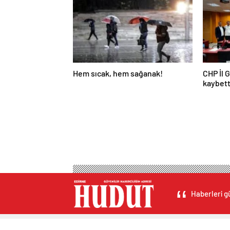
Hem sıcak, hem sağanak!
CHP İl 
kaybett
Haberleri gü