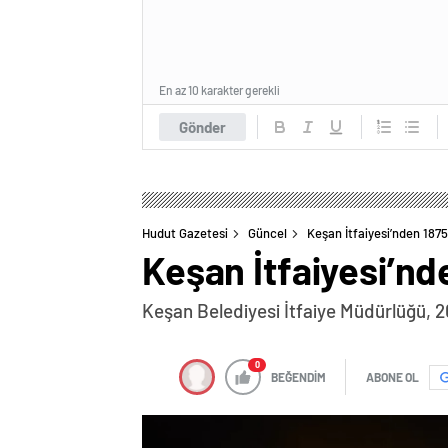
En az 10 karakter gerekli
Gönder
Hudut Gazetesi
Güncel
Keşan İtfaiyesi’nden 187
Keşan İtfaiyesi’n
Keşan Belediyesi İtfaiye Müdürlüğü, 2
0
BEĞENDİM
ABONE OL