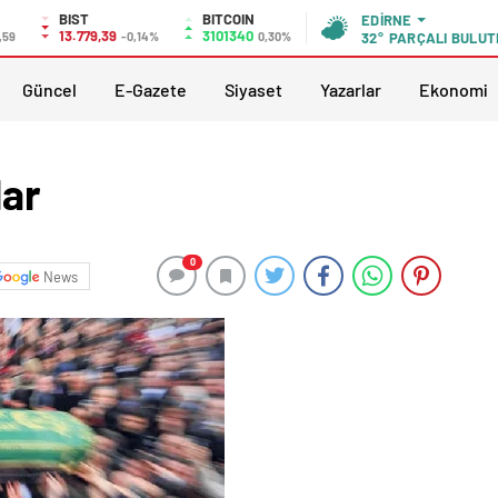
BIST
BITCOIN
EDIRNE
13.779,39
3101340
,59
-0,14%
0,30%
32°
PARÇALI BULUT
Güncel
E-Gazete
Siyaset
Yazarlar
Ekonomi
lar
0
News