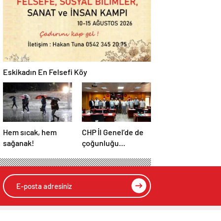
Eskikadın En Felsefi Köy
Hem sıcak, hem
CHP İl Genel’de de
sağanak!
çoğunluğu
kaybetti!