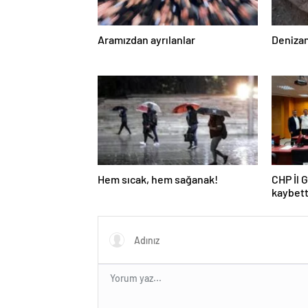
Aramızdan ayrılanlar
Denizan
Hem sıcak, hem sağanak!
CHP İl 
kaybett