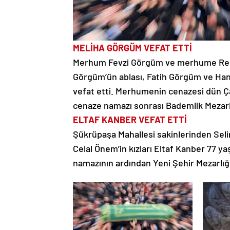
MELİHA GÖRGÜM VEFAT ETTİ
Merhum Fevzi Görgüm ve merhume Remzi
Görgüm’ün ablası, Fatih Görgüm ve Han
vefat etti. Merhumenin cenazesi dün Ça
cenaze namazı sonrası Bademlik Mezarlı
ELTAF KANBER VEFAT ETTİ
Şükrüpaşa Mahallesi sakinlerinden Seli
Celal Önem’in kızları Eltaf Kanber 77 y
namazının ardından Yeni Şehir Mezarlığı