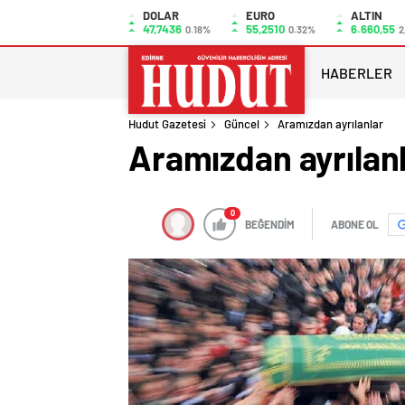
DOLAR
EURO
ALTIN
47,7436
55,2510
6.660,55
0.18%
0.32%
2
HABERLER
Hudut Gazetesi
Güncel
Aramızdan ayrılanlar
Aramızdan ayrılan
0
BEĞENDİM
ABONE OL