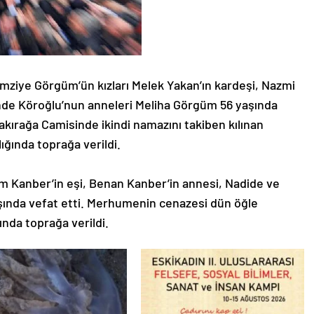
ye Görgüm’ün kızları Melek Yakan’ın kardeşi, Nazmi
de Köroğlu’nun anneleri Meliha Görgüm 56 yaşında
kırağa Camisinde ikindi namazını takiben kılınan
ğında toprağa verildi.
m Kanber’in eşi, Benan Kanber’in annesi, Nadide ve
aşında vefat etti. Merhumenin cenazesi dün öğle
nda toprağa verildi.