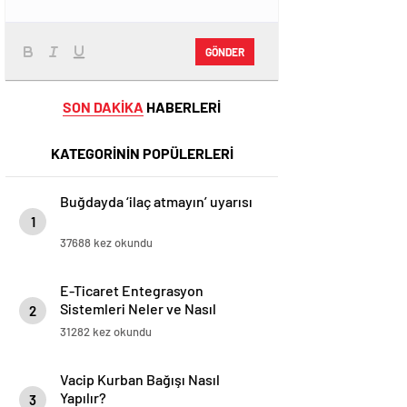
GÖNDER
SON DAKİKA
HABERLERİ
KATEGORİNİN POPÜLERLERİ
Buğdayda ‘ilaç atmayın’ uyarısı
1
37688 kez okundu
E-Ticaret Entegrasyon
Sistemleri Neler ve Nasıl
2
Yapılır?
31282 kez okundu
Vacip Kurban Bağışı Nasıl
Yapılır?
3