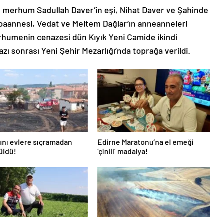
n merhum Sadullah Daver’in eşi, Nihat Daver ve Şahinde
abaannesi, Vedat ve Meltem Dağlar’ın anneanneleri
rhumenin cenazesi dün Kıyık Yeni Camide ikindi
ı sonrası Yeni Şehir Mezarlığı’nda toprağa verildi.
ını evlere sıçramadan
Edirne Maratonu’na el emeği
üldü!
‘çinili’ madalya!