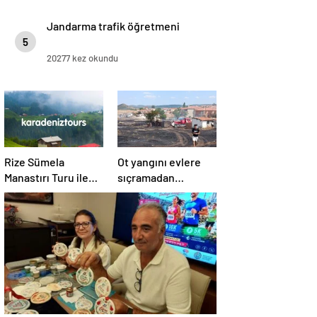
Jandarma trafik öğretmeni
5
20277 kez okundu
Rize Sümela
Ot yangını evlere
Manastırı Turu ile
sıçramadan
Tarih ve Doğayı Bir
söndürüldü!
Arada Keşfedin