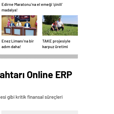
Edirne Maratonu’na el emeği ‘çinili’
madalya!
Enez Limanı’na bir
TAKE projesiyle
adım daha!
karpuz üretimi
ahtarı Online ERP
 gibi kritik finansal süreçleri