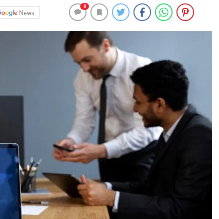
0
News