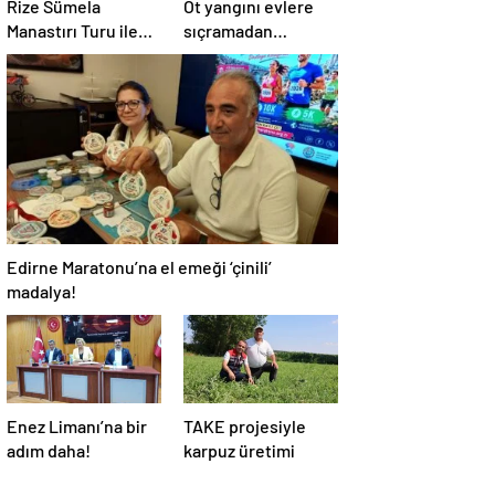
Rize Sümela
Ot yangını evlere
Manastırı Turu ile
sıçramadan
Tarih ve Doğayı Bir
söndürüldü!
Arada Keşfedin
Edirne Maratonu’na el emeği ‘çinili’
madalya!
Enez Limanı’na bir
TAKE projesiyle
adım daha!
karpuz üretimi