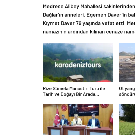
Medrese Alibey Mahallesi sakinlerinde
Dağlar’ın anneleri, Egemen Daver’in b
Kıymet Daver 79 yaşında vefat etti. Me
namazının ardından kılınan cenaze namaz
Rize Sümela Manastırı Turu ile
Ot yang
Tarih ve Doğayı Bir Arada
söndür
Keşfedin