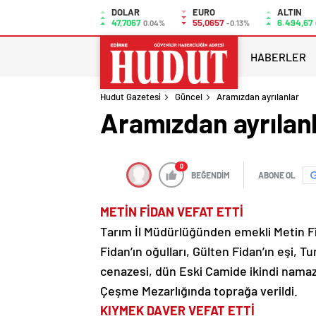
DOLAR
EURO
ALTIN
47,7067
55,0657
6.494,67
0.04%
-0.13%
HABERLER
Hudut Gazetesi
Güncel
Aramızdan ayrılanlar
Aramızdan ayrılan
0
BEĞENDİM
ABONE OL
METİN FİDAN VEFAT ETTİ
Tarım İl Müdürlüğünden emekli Metin F
Fidan’ın oğulları, Gülten Fidan’ın eşi,
cenazesi, dün Eski Camide ikindi namaz
Çeşme Mezarlığında toprağa verildi.
KIYMEK DAVER VEFAT ETTİ