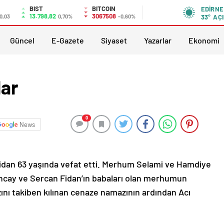
BIST
BITCOIN
EDIRNE
13.798,82
3067508
0,03
0,70%
-0,60%
33°
AÇI
Güncel
E-Gazete
Siyaset
Yazarlar
Ekonomi
lar
0
News
idan 63 yaşında vefat etti. Merhum Selami ve Hamdiye
 Tuncay ve Sercan Fidan’ın babaları olan merhumun
ını takiben kılınan cenaze namazının ardından Acı