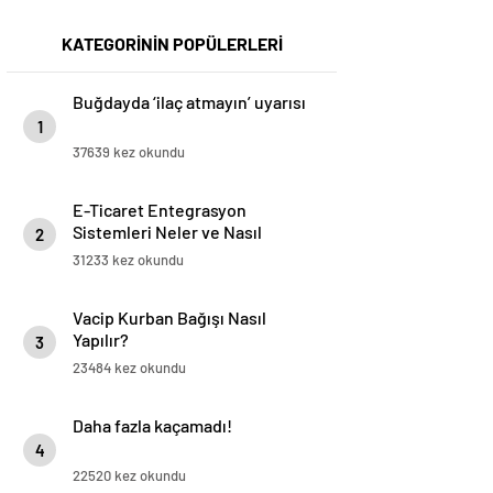
KATEGORİNİN POPÜLERLERİ
Buğdayda ‘ilaç atmayın’ uyarısı
1
37639 kez okundu
E-Ticaret Entegrasyon
Sistemleri Neler ve Nasıl
2
Yapılır?
31233 kez okundu
Vacip Kurban Bağışı Nasıl
Yapılır?
3
23484 kez okundu
Daha fazla kaçamadı!
4
22520 kez okundu