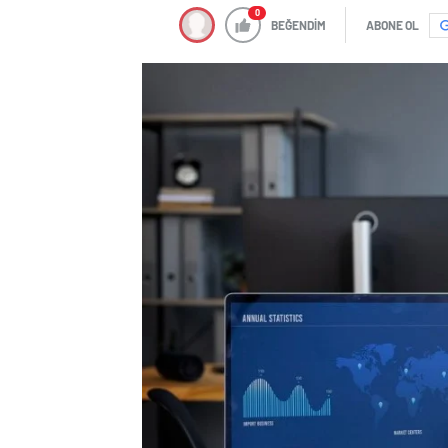
0
BEĞENDİM
ABONE OL