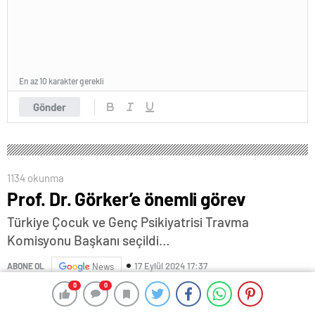
En az 10 karakter gerekli
Gönder
1134 okunma
Prof. Dr. Görker’e önemli görev
Türkiye Çocuk ve Genç Psikiyatrisi Travma
Komisyonu Başkanı seçildi…
17 Eylül 2024 17:37
ABONE OL
News
0
0
0
0