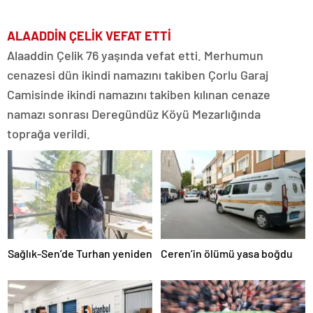
ALAADDİN ÇELİK VEFAT ETTİ
Alaaddin Çelik 76 yaşında vefat etti. Merhumun
cenazesi dün ikindi namazını takiben Çorlu Garaj
Camisinde ikindi namazını takiben kılınan cenaze
namazı sonrası Deregündüz Köyü Mezarlığında
toprağa verildi.
Sağlık-Sen’de Turhan yeniden
Ceren’in ölümü yasa boğdu