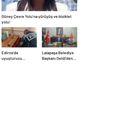
Güney Çevre Yolu’na yürüyüş ve bisiklet
yolu!
Edirne’de
Lalapaşa Belediye
uyuşturucu
Başkanı Geldi’den
operasyonu
klima yanıtı!