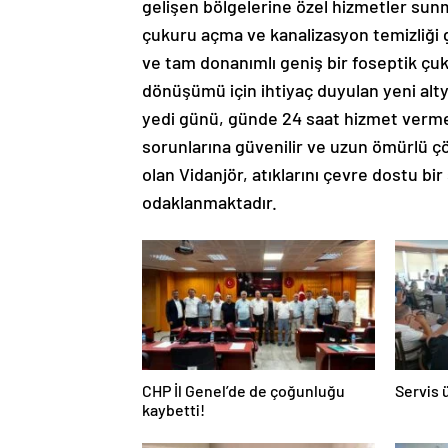
gelişen bölgelerine özel hizmetler sunma
çukuru açma ve kanalizasyon temizliği gi
ve tam donanımlı geniş bir foseptik çuku
dönüşümü için ihtiyaç duyulan yeni alty
yedi günü, günde 24 saat hizmet vermekt
sorunlarına güvenilir ve uzun ömürlü çö
olan Vidanjör, atıklarını çevre dostu b
odaklanmaktadır.
CHP İl Genel’de de çoğunluğu
Servis 
kaybetti!