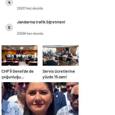
4
22537 kez okundu
Jandarma trafik öğretmeni
5
20296 kez okundu
CHP İl Genel’de de
Servis ücretlerine
çoğunluğu
yüzde 15 zam!
kaybetti!