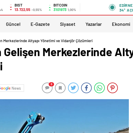
BIST
BITCOIN
EDIRNE
13.722,55
3101973
44
-0,55%
1,00%
34°
AÇ
Güncel
E-Gazete
Siyaset
Yazarlar
Ekonomi
en Merkezlerinde Altyapı Yönetimi ve Vidanjör Çözümleri
 Gelişen Merkezlerinde Alt
i
0
News