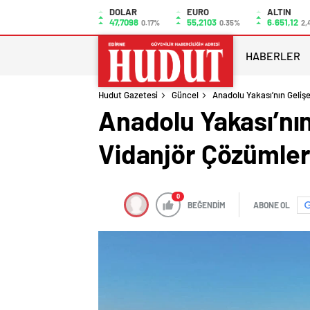
DOLAR
EURO
ALTIN
47,7098
55,2103
6.651,12
0.17%
0.35%
2,
HABERLER
Hudut Gazetesi
Güncel
Anadolu Yakası’nın Geliş
Anadolu Yakası’nın
Vidanjör Çözümler
0
BEĞENDİM
ABONE OL