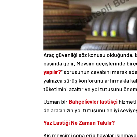
Araç güvenliği söz konusu olduğunda, la
başında gelir. Mevsim geçişlerinde birç
yapılır?
” sorusunun cevabını merak ede
yalnızca sürüş konforunu artırmakla kal
tüketimini azaltır ve yol tutuşunu önemli
Uzman bir
Bahçelievler lastikçi
hizmeti,
de aracınızın yol tutuşunu en iyi seviye
Yaz Lastiği Ne Zaman Takılır?
Kış mevsimi sona erip havalar ısınmaya