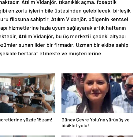
ktadır. Atılım Vidanjör, tıkanıklık açma, foseptik
bi en zorlu işlerin bile üstesinden gelebilecek, birleşik
ru filosuna sahiptir. Atılım Vidanjör, bölgenin kentsel
apı hizmetlerine hızla uyum sağlayarak artık haftanın
edir. Atılım Vidanjör, bu üç merkezi ilçedeki altyapı
zümler sunan lider bir firmadır. Uzman bir ekibe sahip
ir şekilde bertaraf etmekte ve müşterilerine
ücretlerine yüzde 15 zam!
Güney Çevre Yolu’na yürüyüş ve
bisiklet yolu!