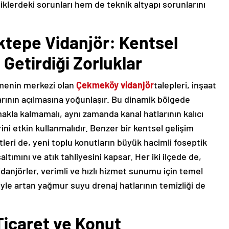
iklerdeki sorunları hem de teknik altyapı sorunlarını
tepe Vidanjör: Kentsel
 Getirdiği Zorluklar
şmenin merkezi olan
Çekmeköy vidanjör
talepleri, inşaat
larının açılmasına yoğunlaşır. Bu dinamik bölgede
kla kalmamalı, aynı zamanda kanal hatlarının kalıcı
ini etkin kullanmalıdır. Benzer bir kentsel gelişim
leri de, yeni toplu konutların büyük hacimli foseptik
altımını ve atık tahliyesini kapsar. Her iki ilçede de,
idanjörler, verimli ve hızlı hizmet sunumu için temel
iyle artan yağmur suyu drenaj hatlarının temizliği de
Ticaret ve Konut