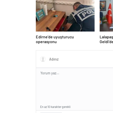
Edirne’de uyuşturucu
Lalapaş
operasyonu
Geldi’d
En az 10 karakter gerekli