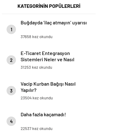
KATEGORİNİN POPÜLERLERİ
Buğdayda ‘ilaç atmayın’ uyarısı
1
37658 kez okundu
E-Ticaret Entegrasyon
Sistemleri Neler ve Nasıl
2
Yapılır?
31253 kez okundu
Vacip Kurban Bağışı Nasıl
Yapılır?
3
23504 kez okundu
Daha fazla kaçamadı!
4
22537 kez okundu