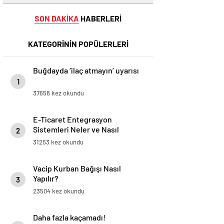
SON DAKİKA
HABERLERİ
KATEGORİNİN POPÜLERLERİ
Buğdayda ‘ilaç atmayın’ uyarısı
1
37658 kez okundu
E-Ticaret Entegrasyon
Sistemleri Neler ve Nasıl
2
Yapılır?
31253 kez okundu
Vacip Kurban Bağışı Nasıl
Yapılır?
3
23504 kez okundu
Daha fazla kaçamadı!