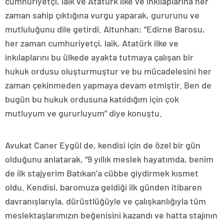
cumhuriyetçi, laik ve Atatürk ilke ve inkılaplarına her
zaman sahip çıktığına vurgu yaparak, gururunu ve
mutluluğunu dile getirdi. Altunhan; “Edirne Barosu,
her zaman cumhuriyetçi, laik, Atatürk ilke ve
inkılaplarını bu ülkede ayakta tutmaya çalışan bir
hukuk ordusu oluşturmuştur ve bu mücadelesini her
zaman çekinmeden yapmaya devam etmiştir. Ben de
bugün bu hukuk ordusuna katıldığım için çok
mutluyum ve gururluyum” diye konuştu.
Avukat Caner Eygül de, kendisi için de özel bir gün
olduğunu anlatarak, “9 yıllık meslek hayatımda, benim
de ilk stajyerim Batıkan’a cübbe giydirmek kısmet
oldu. Kendisi, baromuza geldiği ilk günden itibaren
davranışlarıyla, dürüstlüğüyle ve çalışkanlığıyla tüm
meslektaşlarımızın beğenisini kazandı ve hatta stajının