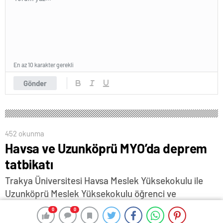
En az 10 karakter gerekli
Gönder
452 okunma
Havsa ve Uzunköprü MYO’da deprem
tatbikatı
Trakya Üniversitesi Havsa Meslek Yüksekokulu ile
Uzunköprü Meslek Yüksekokulu öğrenci ve
personelini deprem ve afet durumlarında yapılması
0
0
0
0
gerekenler konusunda bilgilendirmek amacıyla AFAD