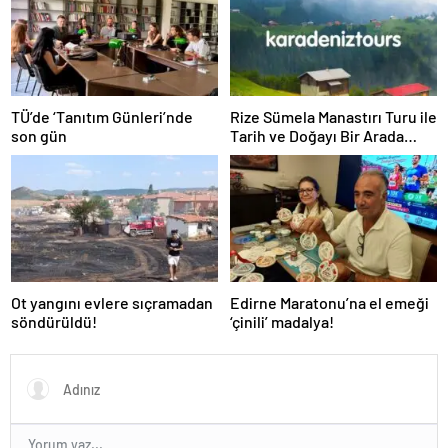
TÜ’de ‘Tanıtım Günleri’nde
Rize Sümela Manastırı Turu ile
son gün
Tarih ve Doğayı Bir Arada
Keşfedin
Ot yangını evlere sıçramadan
Edirne Maratonu’na el emeği
söndürüldü!
‘çinili’ madalya!