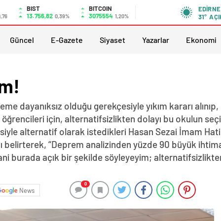
BIST
BITCOIN
EDIRNE
13.756,82
3075554
,76
0,39%
1,20%
31°
AÇI
Güncel
E-Gazete
Siyaset
Yazarlar
Ekonomi
im!
eme dayanıksız olduğu gerekçesiyle yıkım kararı alınıp, 
ğrencileri için, alternatifsizlikten dolayı bu okulun seçil
esiyle alternatif olarak istedikleri Hasan Sezai İmam Hati
elirterek, “Deprem analizinden yüzde 90 büyük ihtimalle
ani burada açık bir şekilde söyleyeyim; alternatifsizlikt
0
News