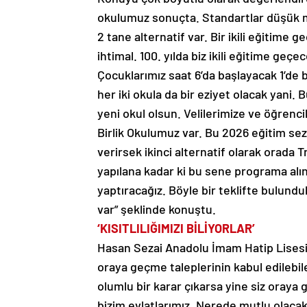
okulumuz sonuçta. Standartlar düşük m
2 tane alternatif var. Bir ikili eğitime
ihtimal. 100. yılda biz ikili eğitime geç
Çocuklarımız saat 6’da başlayacak 1’de 
her iki okula da bir eziyet olacak yani.
yeni okul olsun. Velilerimize ve öğrenc
Birlik Okulumuz var. Bu 2026 eğitim s
verirsek ikinci alternatif olarak orada T
yapılana kadar ki bu sene programa alındı
yaptıracağız. Böyle bir teklifte bulundu
var” şeklinde konuştu.
‘KISITLILIĞIMIZI BİLİYORLAR’
Hasan Sezai Anadolu İmam Hatip Lisesi’y
oraya geçme taleplerinin kabul edilebile
olumlu bir karar çıkarsa yine siz oraya
bizim evlatlarımız. Nerede mutlu olacak