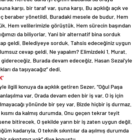
una karşı, bir taraf var, şuna karşı. Bu açıklığı açık ve
reç beraber yönetildi. Buradaki mesele de budur. Hem
tük. Hem velilerimizle görüştük. Hem sürecin başından
lığımızı da biliyorlar. Yani bir alternatif bina sorduk
ap geldi. Belediyeye sorduk. Tahsis edeceğiniz uygun
lumsuz cevap geldi. Ne yapalım? Elimizdeki 1. Murat.
ni gidereceğiz. Burada devam edeceğiz. Hasan Sezai’yle
kları da taşıyacağız” dedi.
K’
e ilgili konuya da açıklık getiren Sezer, “Oğul Paşa
r anlaşılma var. Orada devam eden bir iş var. O iş için
ılmayacağı yönünde bir şey var. Bizde hiçbir iş durmaz.
t kısmı da kalmış durumda. Onu geçen tekrar teyit
e bitirecek. O şekilde yarın bir iş zaten uygun değil.
üğüm kadarıyla. O teknik sıkıntılar da aşılmış durumda
r sıkıntımız yok” diye konuştu.