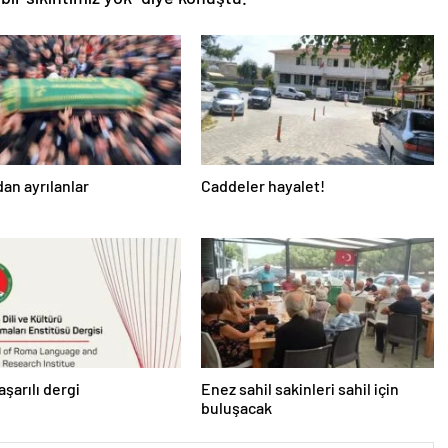
an ayrılanlar
Caddeler hayalet!
aşarılı dergi
Enez sahil sakinleri sahil için
buluşacak