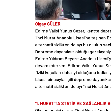
Olgay GÜLER
Edirne Valisi Yunus Sezer, kentte depre
1’nci Murat Anadolu Lisesi’ne taşınan Ed
alternatifsizlikten dolayı bu okulun seçil
Depreme dayanıksız olduğu gerekçesiyle
Edirne Yıldırım Beyazıt Anadolu Lisesi’yle
devam ederken, Edirne Valisi Yunus Sezer
fiziki koşulları daha iyi olduğunu iddia
Lisesi binasıyla ilgili depreme dayanıks
alternatifsizlikten dolayı 1’nci Murat Ana
‘1. MURAT’TA STATİK VE SAĞLAMLIK A
Okulun geçici olarak 1’inci Murat Anado