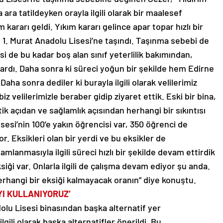
a ara tatildeyken orayla ilgili olarak bir maalesef
kararı geldi. Yıkım kararı gelince apar topar hızlı bir
 1. Murat Anadolu Lisesi’ne taşındı. Taşınma sebebi de
si de bu kadar boş alan sınıf yeterlilik bakımından,
ardı. Daha sonra ki süreci yoğun bir şekilde hem Edirne
a sonra dediler ki burayla ilgili olarak velilerimiz
iz velilerimizle beraber gidip ziyaret ettik. Eski bir bina,
tik açıdan ve sağlamlık açısından herhangi bir sıkıntısı
Lisesi’nin 100’e yakın öğrencisi var, 350 öğrenci de
yor. Eksikleri olan bir yerdi ve bu eksikler de
lanmasıyla ilgili süreci hızlı bir şekilde devam ettirdik
ksiği var. Onlarla ilgili de çalışma devam ediyor şu anda.
erhangi bir eksiği kalmayacak oranın” diye konuştu.
YI KULLANIYORUZ’
dolu Lisesi binasından başka alternatif yer
lgili olarak başka alternatifler önerildi. Bu