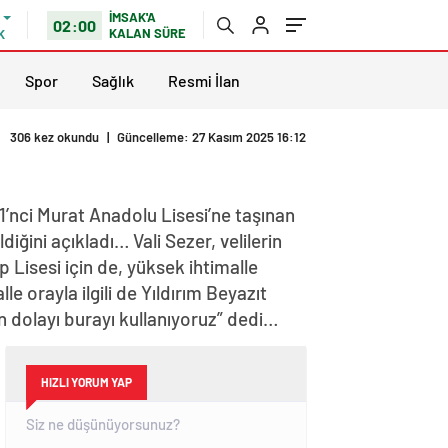
İMSAK'A
02:00
KALAN SÜRE
K
Spor
Sağlık
Resmi İlan
306 kez okundu
|
Güncelleme: 27 Kasım 2025 16:12
1’nci Murat Anadolu Lisesi’ne taşınan
diğini açıkladı… Vali Sezer, velilerin
p Lisesi için de, yüksek ihtimalle
 orayla ilgili de Yıldırım Beyazıt
en dolayı burayı kullanıyoruz” dedi…
HIZLI YORUM YAP