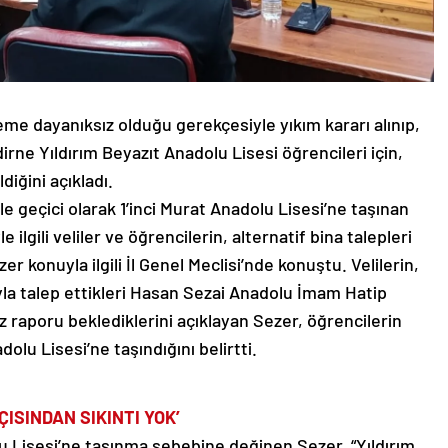
me dayanıksız olduğu gerekçesiyle yıkım kararı alınıp,
irne Yıldırım Beyazıt Anadolu Lisesi öğrencileri için,
diğini açıkladı.
 geçici olarak 1’inci Murat Anadolu Lisesi’ne taşınan
 ilgili veliler ve öğrencilerin, alternatif bina talepleri
 konuyla ilgili İl Genel Meclisi’nde konuştu. Velilerin,
sıyla talep ettikleri Hasan Sezai Anadolu İmam Hatip
ız raporu beklediklerini açıklayan Sezer, öğrencilerin
dolu Lisesi’ne taşındığını belirtti.
ÇISINDAN SIKINTI YOK’
lu Lisesi’ne taşınma sebebine değinen Sezer, “Yıldırım