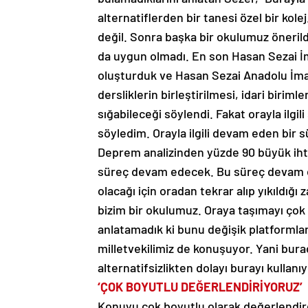
alternatiflerden bir tanesi özel bir kolej
değil. Sonra başka bir okulumuz önerildi.
da uygun olmadı. En son Hasan Sezai İma
oluşturduk ve Hasan Sezai Anadolu İmam 
dersliklerin birleştirilmesi, idari birim
sığabileceği söylendi. Fakat orayla ilgi
söyledim. Orayla ilgili devam eden bir s
Deprem analizinden yüzde 90 büyük ihtimal
süreç devam edecek. Bu süreç devam ed
olacağı için oradan tekrar alıp yıkıldığ
bizim bir okulumuz. Oraya taşımayı çok
anlatamadık ki bunu değişik platformlar
milletvekilimiz de konuşuyor. Yani bura
alternatifsizlikten dolayı burayı kullanıy
‘ÇOK BOYUTLU DEĞERLENDİRİYORUZ’
Konuyu çok boyutlu olarak değerlendirdik