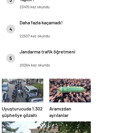
3
23470 kez okundu
Daha fazla kaçamadı!
4
22507 kez okundu
Jandarma trafik öğretmeni
5
20264 kez okundu
Uyuşturucuda 1.302
Aramızdan
şüpheliye gözaltı
ayrılanlar