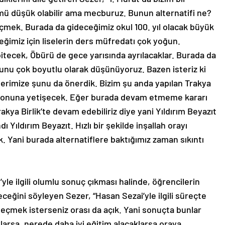
ü düşük olabilir ama mecburuz. Bunun alternatifi ne?
 geçmek. Burada da gideceğimiz okul 100. yıl olacak büyük
eceğimiz için liselerin ders müfredatı çok yoğun.
bitecek, Öbürü de gece yarısında ayrılacaklar. Burada da
 Bunu çok boyutlu olarak düşünüyoruz. Bazen isteriz ki
ilerimize şunu da önerdik. Bizim şu anda yapılan Trakya
ezonuna yetişecek. Eğer burada devam etmeme kararı
rakya Birlik’te devam edebiliriz diye yani Yıldırım Beyazıt
 Yıldırım Beyazıt. Hızlı bir şekilde inşallah orayı
k. Yani burada alternatiflere baktığımız zaman sıkıntı
le ilgili olumlu sonuç çıkması halinde, öğrencilerin
ceğini söyleyen Sezer, “Hasan Sezai’yle ilgili süreçte
 geçmek isterseniz orası da açık. Yani sonuçta bunlar
larsa, nerede daha iyi eğitim alacaklarsa oraya