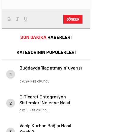
GÖNDER
SON DAKİKA
HABERLERİ
KATEGORİNİN POPÜLERLERİ
Buğdayda ‘ilaç atmayın’ uyarısı
1
37624 kez okundu
E-Ticaret Entegrasyon
Sistemleri Neler ve Nasıl
2
Yapılır?
31219 kez okundu
Vacip Kurban Bağışı Nasıl
Yapılır?