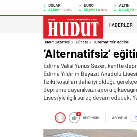
DOLAR
EURO
ALTIN
47,5990
55,0561
6.545,23
0.06%
0.07%
0
HABERLER
Hudut Gazetesi
Güncel
‘Alternatifsiz’ eğitim!
‘Alternatifsiz’ eğit
Edirne Valisi Yunus Sezer, kentte depr
Edirne Yıldırım Beyazıt Anadolu Lisesi ö
fiziki koşulları daha iyi olduğu gerekç
depreme dayanıksız raporu çıkacağını b
Lisesi'yle ilgili süreç devam edecek. Y
0
BEĞENDİM
ABONE OL