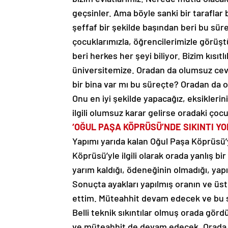
geçsinler. Ama böyle sanki bir taraflar b
şeffaf bir şekilde başından beri bu sü
çocuklarımızla, öğrencilerimizle görüş
beri herkes her şeyi biliyor. Bizim kısıtlı
üniversitemize. Oradan da olumsuz cev
bir bina var mı bu süreçte? Oradan da o
Onu en iyi şekilde yapacağız, eksikleri
ilgili olumsuz karar gelirse oradaki çocu
‘OĞUL PAŞA KÖPRÜSÜ’NDE SIKINTI YO
Yapımı yarıda kalan Oğul Paşa Köprüsü’yl
Köprüsü’yle ilgili olarak orada yanlış bi
yarım kaldığı, ödeneğinin olmadığı, yap
Sonuçta ayakları yapılmış oranın ve üs
ettim. Müteahhit devam edecek ve bu sen
Belli teknik sıkıntılar olmuş orada görd
ve müteahhit de devam edecek. Orada bi