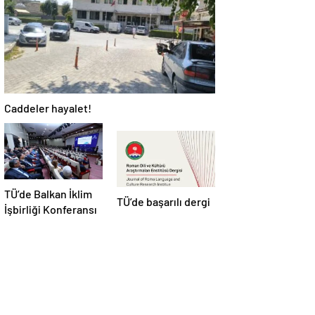
Caddeler hayalet!
TÜ’de Balkan İklim
TÜ’de başarılı dergi
İşbirliği Konferansı