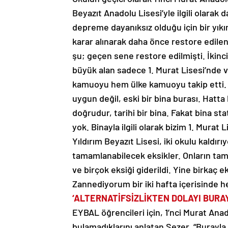
Beyazıt Anadolu Lisesi’yle ilgili olarak d
depreme dayanıksız olduğu için bir yıkım 
karar alınarak daha önce restore edilen
şu; geçen sene restore edilmişti. İkinci
büyük alan sadece 1. Murat Lisesi’nde v
kamuoyu hem ülke kamuoyu takip etti. Dah
uygun değil, eski bir bina burası. Hatta b
doğrudur, tarihi bir bina. Fakat bina sta
yok. Binayla ilgili olarak bizim 1. Murat 
Yıldırım Beyazıt Lisesi, iki okulu kaldırı
tamamlanabilecek eksikler. Onların tamam
ve birçok eksiği giderildi. Yine birkaç e
Zannediyorum bir iki hafta içerisinde h
‘ALTERNATİFSİZLİKTEN DOLAYI BURA
EYBAL öğrencileri için, 1’nci Murat Ana
bulamadıklarını anlatan Sezer, “Burayla i