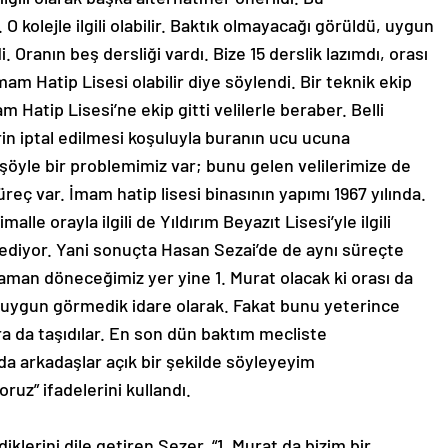
. O kolejle ilgili olabilir. Baktık olmayacağı görüldü, uygun
 Oranın beş dersliği vardı. Bize 15 derslik lazımdı, orası
m Hatip Lisesi olabilir diye söylendi. Bir teknik ekip
Hatip Lisesi’ne ekip gitti velilerle beraber. Belli
lerin iptal edilmesi koşuluyla buranın ucu ucuna
li şöyle bir problemimiz var; bunu gelen velilerimize de
üreç var. İmam hatip lisesi binasının yapımı 1967 yılında.
le orayla ilgili de Yıldırım Beyazıt Lisesi’yle ilgili
iyor. Yani sonuçta Hasan Sezai’de de aynı süreçte
ı zaman döneceğimiz yer yine 1. Murat olacak ki orası da
 uygun görmedik idare olarak. Fakat bunu yeterince
a da taşıdılar. En son dün baktım mecliste
da arkadaşlar açık bir şekilde söyleyeyim
oruz” ifadelerini kullandı.
lerini dile getiren Sezer, “1. Murat da bizim bir