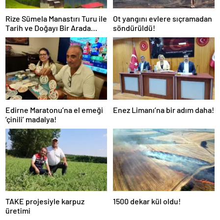
Rize Sümela Manastırı Turu ile
Ot yangını evlere sıçramadan
Tarih ve Doğayı Bir Arada
söndürüldü!
Keşfedin
Edirne Maratonu’na el emeği
Enez Limanı’na bir adım daha!
‘çinili’ madalya!
TAKE projesiyle karpuz
1500 dekar kül oldu!
üretimi