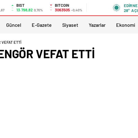
BIST
BITCOIN
EDIRNE
13.798,82
3063505
,67
0,70%
-0,40%
28°
AÇI
Güncel
E-Gazete
Siyaset
Yazarlar
Ekonomi
VEFAT ETTİ
ENGÖR VEFAT ETTİ