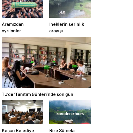
Aramızdan
İneklerin serinlik
ayrılanlar
arayışı
TÜ’de ‘Tanıtım Günleri’nde son gün
Keşan Belediye
Rize Sümela