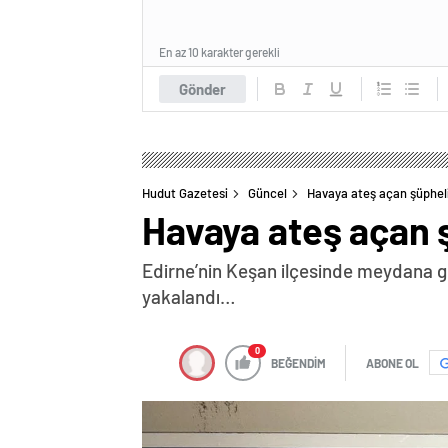
En az 10 karakter gerekli
Gönder
Hudut Gazetesi
Güncel
Havaya ateş açan şüpheli
Havaya ateş açan ş
Edirne’nin Keşan ilçesinde meydana ge
yakalandı…
0
BEĞENDİM
ABONE OL