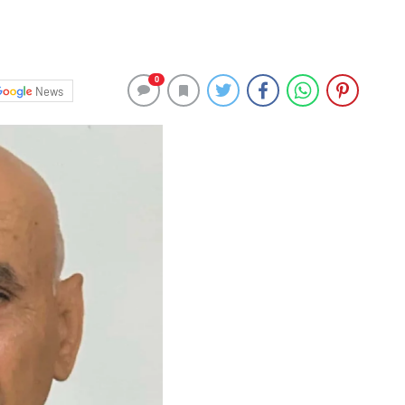
0
News