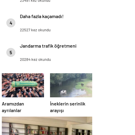
23491 kez okundu
Daha fazla kaçamadı!
4
22527 kez okundu
Jandarma trafik öğretmeni
5
20284 kez okundu
Aramızdan
İneklerin serinlik
ayrılanlar
arayışı