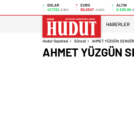
DOLAR
EURO
ALTIN
47,7132
55,0347
6.535,98
0.16%
-0.01%
0
HABERLER
Hudut Gazetesi
Güncel
AHMET YÜZGÜN SENGÖR 
AHMET YÜZGÜN S