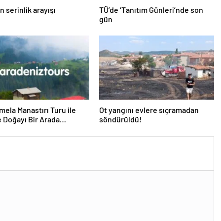
n serinlik arayışı
TÜ’de ‘Tanıtım Günleri’nde son
gün
mela Manastırı Turu ile
Ot yangını evlere sıçramadan
e Doğayı Bir Arada
söndürüldü!
in