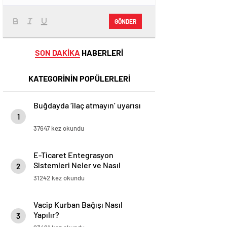
GÖNDER
SON DAKİKA
HABERLERİ
KATEGORİNİN POPÜLERLERİ
Buğdayda ‘ilaç atmayın’ uyarısı
1
37647 kez okundu
E-Ticaret Entegrasyon
Sistemleri Neler ve Nasıl
2
Yapılır?
31242 kez okundu
Vacip Kurban Bağışı Nasıl
Yapılır?
3