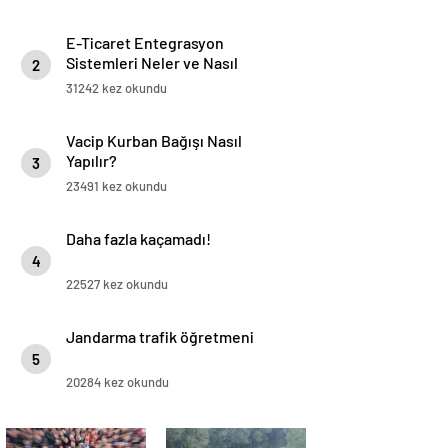
E-Ticaret Entegrasyon
Sistemleri Neler ve Nasıl
2
Yapılır?
31242 kez okundu
Vacip Kurban Bağışı Nasıl
Yapılır?
3
23491 kez okundu
Daha fazla kaçamadı!
4
22527 kez okundu
Jandarma trafik öğretmeni
5
20284 kez okundu