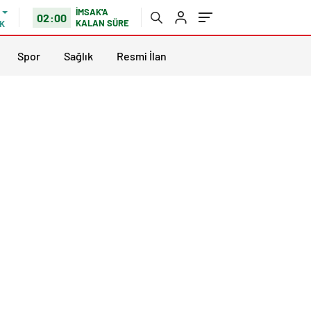
İMSAK'A
02:00
KALAN SÜRE
K
Spor
Sağlık
Resmi İlan