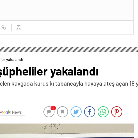
ler yakalandı
üpheliler yakalandı
len kavgada kurusıkı tabancayla havaya ateş açan 18 ya
0
News