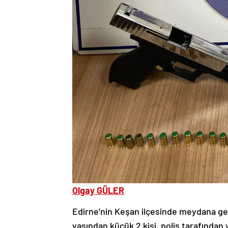
Olgay GÜLER
Edirne’nin Keşan ilçesinde meydana ge
yaşından küçük 2 kişi, polis tarafından 