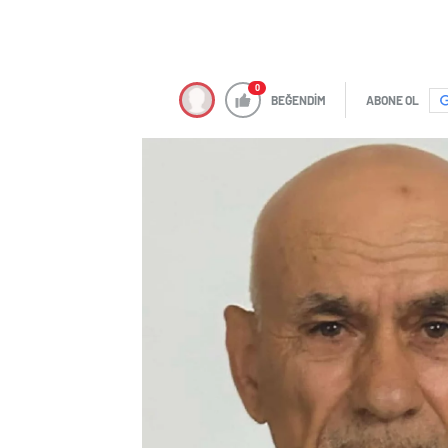
0
BEĞENDİM
ABONE OL