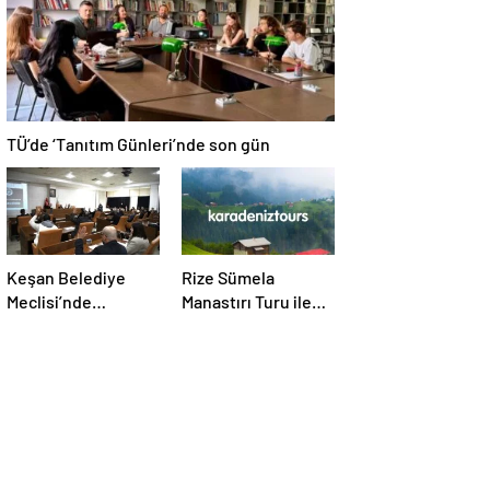
TÜ’de ‘Tanıtım Günleri’nde son gün
Keşan Belediye
Rize Sümela
Meclisi’nde
Manastırı Turu ile
olağanüstü toplantı
Tarih ve Doğayı Bir
Arada Keşfedin