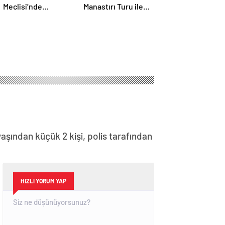
Meclisi’nde
Manastırı Turu ile
olağanüstü toplantı
Tarih ve Doğayı Bir
Arada Keşfedin
şından küçük 2 kişi, polis tarafından
HIZLI YORUM YAP